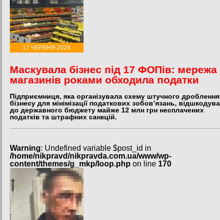
17 ЧЕРВНЯ 2026
Маскувала бізнес під 17 ФОПів: мережа
магазинів роками обходила податки
Підприємниця, яка організувала схему штучного дроблення
бізнесу для мінімізації податкових зобов’язань, відшкодув
до державного бюджету майже 12 млн грн несплачених
податків та штрафних санкцій.
Warning
: Undefined variable $post_id in
/home/nikpravd/nikpravda.com.ua/www/wp-
content/themes/g_mkp/loop.php
on line
170