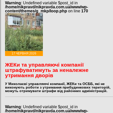
Warning
: Undefined variable $post_id in
/home/nikpravd/nikpravda.com.ua/www/wp-
content/themes/g_mkp/loop.php
on line
170
17 ЧЕРВНЯ 2026
ЖЕКи та управляючі компанії
штрафуватимуть за неналежне
утримання дворів
У Миколаєві управляючі компанії, ЖЕКи та ОСББ, які не
виконують роботи з утримання прибудинкових територій,
можуть отримувати штрафи від районних адміністрацій.
Warning
: Undefined variable $post_id in
/home/nikpravd/nikpravda.com.ua/www/wp-