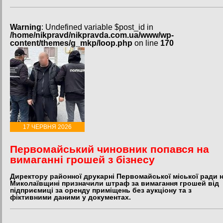
Warning
: Undefined variable $post_id in
/home/nikpravd/nikpravda.com.ua/www/wp-
content/themes/g_mkp/loop.php
on line
170
17 ЧЕРВНЯ 2026
Первомайський чиновник попався на
вимаганні грошей з бізнесу
Директору районної друкарні Первомайської міської ради 
Миколаївщині призначили штраф за вимагання грошей від
підприємиці за оренду приміщень без аукціону та з
фіктивними даними у документах.