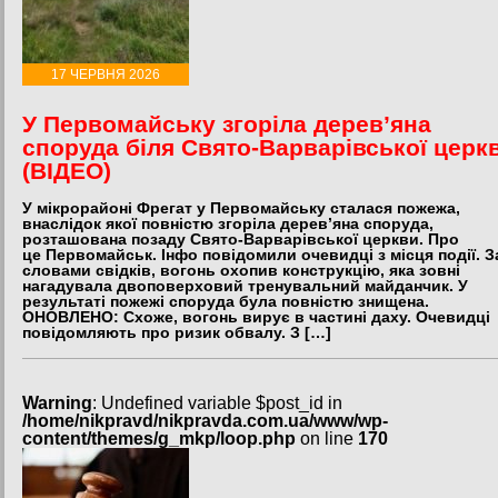
17 ЧЕРВНЯ 2026
У Первомайську згоріла дерев’яна
споруда біля Свято-Варварівської церк
(ВІДЕО)
У мікрорайоні Фрегат у Первомайську сталася пожежа,
внаслідок якої повністю згоріла дерев’яна споруда,
розташована позаду Свято-Варварівської церкви. Про
це Первомайськ. Інфо повідомили очевидці з місця події. З
словами свідків, вогонь охопив конструкцію, яка зовні
нагадувала двоповерховий тренувальний майданчик. У
результаті пожежі споруда була повністю знищена.
ОНОВЛЕНО: Схоже, вогонь вирує в частині даху. Очевидці
повідомляють про ризик обвалу. З […]
Warning
: Undefined variable $post_id in
/home/nikpravd/nikpravda.com.ua/www/wp-
content/themes/g_mkp/loop.php
on line
170