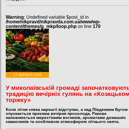
Warning
: Undefined variable $post_id in
/home/nikpravd/nikpravda.com.ua/www/wp-
content/themes/g_mkp/loop.php
on line
170
17 ЧЕРВНЯ 2026
У миколаївській громаді започатковуют
традицію вечірніх гулянь на «Козацько
торжку»
Коли літня спека нарешті відступає, а над Південним Бугом
опускається приємна вечірня прохолода, Ракове
наповнюється мерехтінням вогників, ароматами домашніх
смаколиків та особливою атмосферою літнього свята.