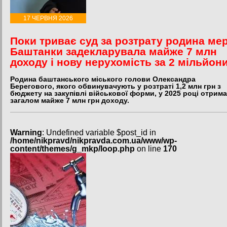
17 ЧЕРВНЯ 2026
Поки триває суд за розтрату родина ме
Баштанки задекларувала майже 7 млн
доходу і нову нерухомість за 2 мільйон
Родина баштанського міського голови Олександра
Берегового, якого обвинувачують у розтраті 1,2 млн грн з
бюджету на закупівлі військової форми, у 2025 році отрим
загалом майже 7 млн грн доходу.
Warning
: Undefined variable $post_id in
/home/nikpravd/nikpravda.com.ua/www/wp-
content/themes/g_mkp/loop.php
on line
170