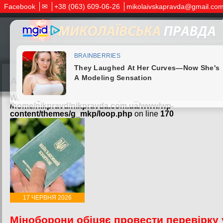
Facebook
✉
+38 (063) 609-06-26
mikolaivskapravda@gmail.co
Архів за:
17.06.2026
Warning
: Undefined variable $post_id in
/home/nikpravd/nikpravda.com.ua/www/wp-
content/themes/g_mkp/loop.php
on line
170
17 ЧЕРВНЯ 2026
Міноборони обіцяє провести перевірку 