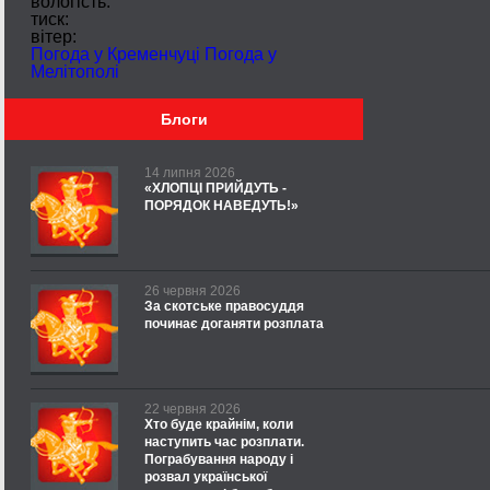
вологість:
тиск:
вітер:
Погода у Кременчуці
Погода у
Мелітополі
Блоги
14 липня 2026
«ХЛОПЦІ ПРИЙДУТЬ -
ПОРЯДОК НАВЕДУТЬ!»
26 червня 2026
За скотське правосуддя
починає доганяти розплата
22 червня 2026
Хто буде крайнім, коли
наступить час розплати.
Пограбування народу і
розвал української