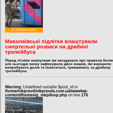
17 ЧЕРВНЯ 2026
Миколаївські підлітки влаштували
смертельні розваги на драбині
тролейбуса
Перед літніми канікулами ми нагадували про правила безпе
але сьогодні знову зафіксували двох юнаків, які вирішили
випробувати долю та покататися, тримаючись за драбину
тролейбуса.
Warning
: Undefined variable $post_id in
/home/nikpravd/nikpravda.com.ua/www/wp-
content/themes/g_mkp/loop.php
on line
170