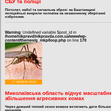
СБУ та поліції
Пістолет, набої та сигнальна зброя: на Баштанщині
поліцейські викрили чоловіка на незаконному зберіганні
озброєння.
Warning
: Undefined variable $post_id in
/home/nikpravd/nikpravda.com.ua/www/wp-
content/themes/g_mkp/loop.php
on line
170
17 ЧЕРВНЯ 2026
Миколаївська область відчує масштабн
збільшення агресивних комах
Через довший теплий сезон комахи встигають дати більше
нащадків.