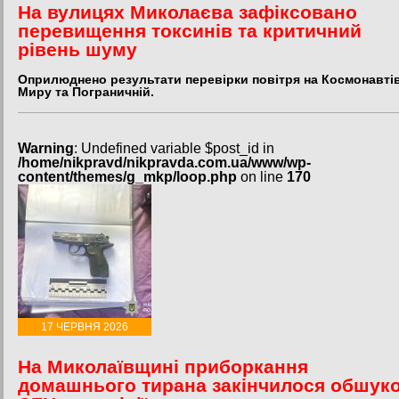
На вулицях Миколаєва зафіксовано
перевищення токсинів та критичний
рівень шуму
Оприлюднено результати перевірки повітря на Космонавтів
Миру та Пограничній.
Warning
: Undefined variable $post_id in
/home/nikpravd/nikpravda.com.ua/www/wp-
content/themes/g_mkp/loop.php
on line
170
17 ЧЕРВНЯ 2026
На Миколаївщині приборкання
домашнього тирана закінчилося обшук