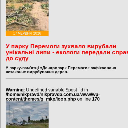
17 ЧЕРВНЯ 2026
У парку Перемоги зухвало вирубали
унікальні липи - екологи передали спра
до суду
У парку-пам’ятці «Дендропарк Перемоги» зафіксовано
незаконне вирубування дерев.
Warning
: Undefined variable $post_id in
/home/nikpravd/nikpravda.com.ua/www/wp-
content/themes/g_mkp/loop.php
on line
170