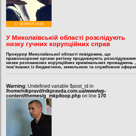
17 ЧЕРВНЯ 2026
У Миколаївській області розслідують
низку гучних корупційних справ
Прокурор Миколаївської області повідомив, що
правоохоронні органи регіону продовжують розслідування
низки резонансних корупційних кримінальних проваджень ,
пов’язаних із бюджетною, земельною та службовою сфера
Warning
: Undefined variable $post_id in
/home/nikpravd/nikpravda.com.ua/www/wp-
content/themes/g_mkp/loop.php
on line
170