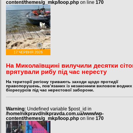
content/themes/g_mkp/loop.php
on line
170
17 ЧЕРВНЯ 2026
На Миколаївщині вилучили десятки сіток
врятували рибу під час нересту
На території регіону тривають заходи щодо протидії
правопорушень, пов’язаних із незаконним виловом водних
біоресурсів під час нерестової заборони.
Warning
: Undefined variable $post_id in
/home/nikpravd/nikpravda.com.ua/www/wp-
content/themes/g_mkp/loop.php
on line
170