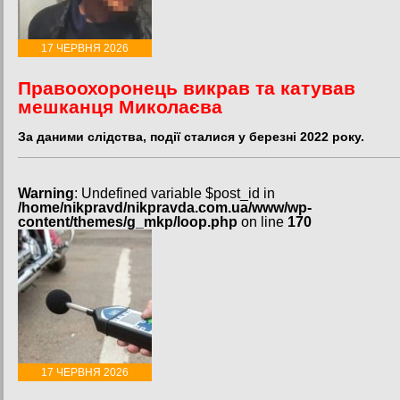
17 ЧЕРВНЯ 2026
Правоохоронець викрав та катував
мешканця Миколаєва
За даними слідства, події сталися у березні 2022 року.
Warning
: Undefined variable $post_id in
/home/nikpravd/nikpravda.com.ua/www/wp-
content/themes/g_mkp/loop.php
on line
170
17 ЧЕРВНЯ 2026