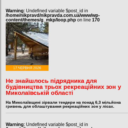
Warning
: Undefined variable $post_id in
/home/nikpravd/nikpravda.com.ua/www/wp-
content/themes/g_mkp/loop.php
on line
170
17 ЧЕРВНЯ 2026
Не знайшлось підрядника для
будівництва трьох рекреаційних зон у
Миколаївській області
На Миколаївщині зірвали тендери на понад 6,3 мільйона
гривень для облаштування рекреаційних зон у лісах.
Warning
: Undefined variable $post_id in