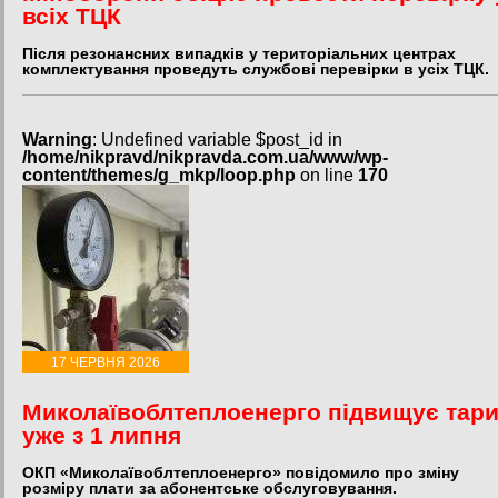
всіх ТЦК
Після резонансних випадків у територіальних центрах
комплектування проведуть службові перевірки в усіх ТЦК.
Warning
: Undefined variable $post_id in
/home/nikpravd/nikpravda.com.ua/www/wp-
content/themes/g_mkp/loop.php
on line
170
17 ЧЕРВНЯ 2026
Миколаївоблтеплоенерго підвищує тар
уже з 1 липня
ОКП «Миколаївоблтеплоенерго» повідомило про зміну
розміру плати за абонентське обслуговування.