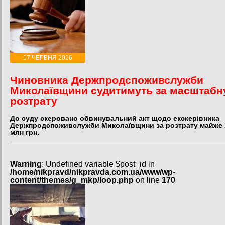
17 ЧЕРВНЯ 2026
Чиновника Держпродспоживслужби
Миколаївщини судитимуть за масштабн
розтрату
До суду скеровано обвинувальний акт щодо екскерівника
Держпродспоживслужби Миколаївщини за розтрату майже 
млн грн.
Warning
: Undefined variable $post_id in
/home/nikpravd/nikpravda.com.ua/www/wp-
content/themes/g_mkp/loop.php
on line
170