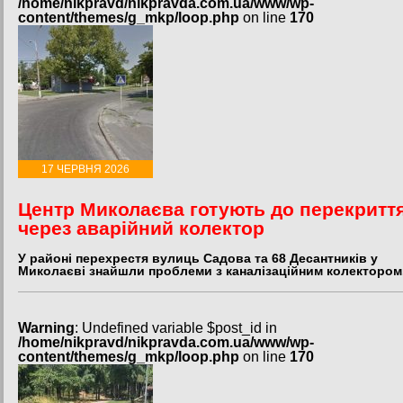
/home/nikpravd/nikpravda.com.ua/www/wp-
content/themes/g_mkp/loop.php
on line
170
17 ЧЕРВНЯ 2026
Центр Миколаєва готують до перекритт
через аварійний колектор
У районі перехрестя вулиць Садова та 68 Десантників у
Миколаєві знайшли проблеми з каналізаційним колектором
Warning
: Undefined variable $post_id in
/home/nikpravd/nikpravda.com.ua/www/wp-
content/themes/g_mkp/loop.php
on line
170