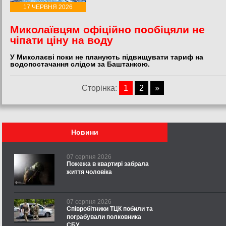
17 ЧЕРВНЯ 2026
Миколаївцям офіційно пообіцяли не
чіпати ціну на воду
У Миколаєві поки не планують підвищувати тариф на
водопостачання слідом за Баштанкою.
Сторінка:
1
2
»
Новини
07 серпня 2026
Пожежа в квартирі забрала
життя чоловіка
07 серпня 2026
Співробітники ТЦК побили та
пограбували полковника
СБУ