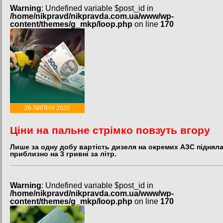
Warning
: Undefined variable $post_id in
/home/nikpravd/nikpravda.com.ua/www/wp-
content/themes/g_mkp/loop.php
on line
170
26 ЛИПНЯ 2026
Ціни на пальне стрімко повзуть вгору
Лише за одну добу вартість дизеля на окремих АЗС піднял
приблизно на 3 гривні за літр.
Warning
: Undefined variable $post_id in
/home/nikpravd/nikpravda.com.ua/www/wp-
content/themes/g_mkp/loop.php
on line
170