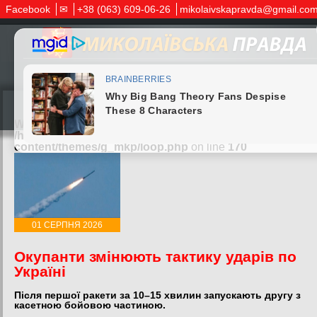
Facebook
✉
+38 (063) 609-06-26
mikolaivskapravda@gmail.co
Warning
: Undefined variable $post_id in
/home/nikpravd/nikpravda.com.ua/www/wp-
content/themes/g_mkp/loop.php
on line
170
01 СЕРПНЯ 2026
Окупанти змінюють тактику ударів по
Україні
Після першої ракети за 10–15 хвилин запускають другу з
касетною бойовою частиною.