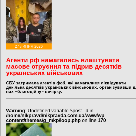
27 ЛИПНЯ 2026
Агенти рф намагались влаштувати
масове отруєння та підрив десятків
українських військових
СБУ затримала агентів фсб, які намагалися ліквідувати
декілька десятків українських військових, організувавши д
них «благодійну» вечірку.
Warning
: Undefined variable $post_id in
/home/nikpravd/nikpravda.com.ua/www/wp-
content/themes/g_mkp/loop.php
on line
170