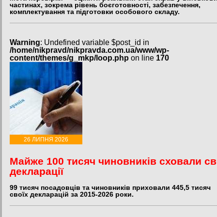
частинах, зокрема рівень боєготовності, забезпечення,
комплектування та підготовки особового складу.
Warning
: Undefined variable $post_id in
/home/nikpravd/nikpravda.com.ua/www/wp-
content/themes/g_mkp/loop.php
on line
170
26 ЛИПНЯ 2026
Майже 100 тисяч чиновників сховали св
декларації
99 тисяч посадовців та чиновників приховали 445,5 тисяч
своїх декларацій за 2015-2026 роки.