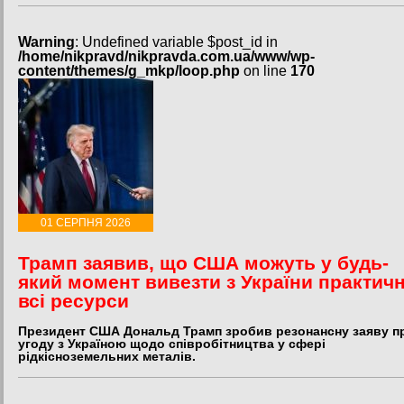
Warning
: Undefined variable $post_id in
/home/nikpravd/nikpravda.com.ua/www/wp-
content/themes/g_mkp/loop.php
on line
170
01 СЕРПНЯ 2026
Трамп заявив, що США можуть у будь-
який момент вивезти з України практич
всі ресурси
Президент США Дональд Трамп зробив резонансну заяву п
угоду з Україною щодо співробітництва у сфері
рідкісноземельних металів.