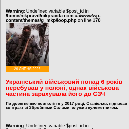
Warning
: Undefined variable $post_id in
/home/nikpravd/nikpravda.com.ua/www/wp-
content/themes/g_mkp/loop.php
on line
170
29 ЛИПНЯ 2026
Український військовий понад 6 років
перебував у полоні, однак військова
частина зарахувала його до СЗЧ
По досягненню повноліття у 2017 році, Станіслав, підписав
контракт зі Збройними Силами, служив кулеметником.
Warning
: Undefined variable $post_id in