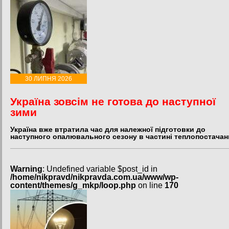
30 ЛИПНЯ 2026
Україна зовсім не готова до наступної
зими
Україна вже втратила час для належної підготовки до
наступного опалювального сезону в частині теплопостачан
Warning
: Undefined variable $post_id in
/home/nikpravd/nikpravda.com.ua/www/wp-
content/themes/g_mkp/loop.php
on line
170