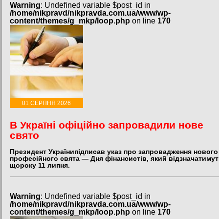
Warning
: Undefined variable $post_id in
/home/nikpravd/nikpravda.com.ua/www/wp-
content/themes/g_mkp/loop.php
on line
170
01 СЕРПНЯ 2026
В Україні офіційно запровадили нове
свято
Президент Українипідписав указ про запровадження нового
професійного свята — Дня фінансистів, який відзначатиму
щороку 11 липня.
Warning
: Undefined variable $post_id in
/home/nikpravd/nikpravda.com.ua/www/wp-
content/themes/g_mkp/loop.php
on line
170