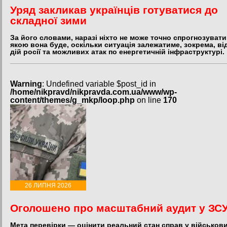
Уряд закликав українців готуватися до
складної зими
За його словами, наразі ніхто не може точно спрогнозувати
якою вона буде, оскільки ситуація залежатиме, зокрема, ві
дій росії та можливих атак по енергетичній інфраструктурі.
Warning
: Undefined variable $post_id in
/home/nikpravd/nikpravda.com.ua/www/wp-
content/themes/g_mkp/loop.php
on line
170
26 ЛИПНЯ 2026
Оголошено про масштабний аудит у ЗС
Мета перевірки — оцінити реальний стан справ у військов