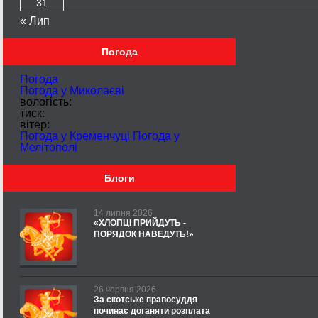
31
« Лип
Погода
Погода
Погода у
Миколаєві
вологість:
тиск:
вітер:
Погода у Кременчуці
Погода у
Мелітополі
Блоги
14 липня 2026
«ХЛОПЦІ ПРИЙДУТЬ -
ПОРЯДОК НАВЕДУТЬ!»
26 червня 2026
За скотське правосуддя
починає доганяти розплата