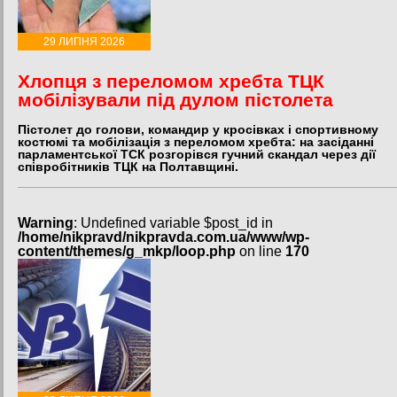
29 ЛИПНЯ 2026
Хлопця з переломом хребта ТЦК
мобілізували під дулом пістолета
Пістолет до голови, командир у кросівках і спортивному
костюмі та мобілізація з переломом хребта: на засіданні
парламентської ТСК розгорівся гучний скандал через дії
співробітників ТЦК на Полтавщині.
Warning
: Undefined variable $post_id in
/home/nikpravd/nikpravda.com.ua/www/wp-
content/themes/g_mkp/loop.php
on line
170