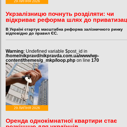
29 ЛИПНЯ 2026
Укрзалізницю почнуть розділяти: чи
відкриває реформа шлях до приватизац
В Україні стартує масштабна реформа залізничного ринку
відповідно до правил ЄС.
Warning
: Undefined variable $post_id in
/home/nikpravd/nikpravda.com.ua/www/wp-
content/themes/g_mkp/loop.php
on line
170
29 ЛИПНЯ 2026
Оренда однокімнатної квартири стає
розкішшю для українців