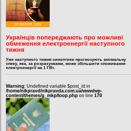
30 ЛИПНЯ 2026
Українців попереджають про можливі
обмеження електроенергії наступного
тижня
Уже наступного тижня синоптики прогнозують аномальну
спеку, яка, за розрахунками, може збільшити споживання
електроенергії на 1 ГВт.
Warning
: Undefined variable $post_id in
/home/nikpravd/nikpravda.com.ua/www/wp-
content/themes/g_mkp/loop.php
on line
170