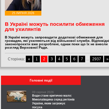
25 ЛИПНЯ 2026
В Україні можуть посилити обмеження
для ухилянтів
В Україні можуть запровадити додаткові обмеження для
громадян, які ухиляються від військової служби. Відповідн
законопроєкти вже розроблені, однак поки що їх не внесли 
розгляд Верховної Ради.
Сторінка:
«
1
2
3
4
5
6
7
...
2937
»
Головні події
09 серпня 2026
Води стане критично мало:
Миколаївщина серед регіонів
України, яким загрожує
посуха