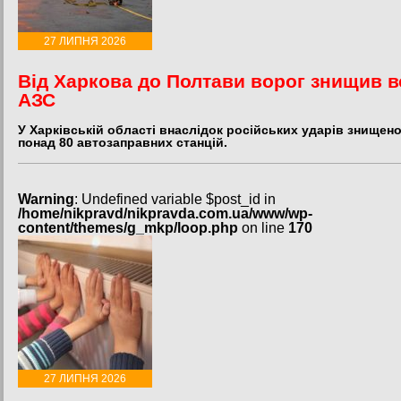
27 ЛИПНЯ 2026
Від Харкова до Полтави ворог знищив в
АЗС
У Харківській області внаслідок російських ударів знищен
понад 80 автозаправних станцій.
Warning
: Undefined variable $post_id in
/home/nikpravd/nikpravda.com.ua/www/wp-
content/themes/g_mkp/loop.php
on line
170
27 ЛИПНЯ 2026