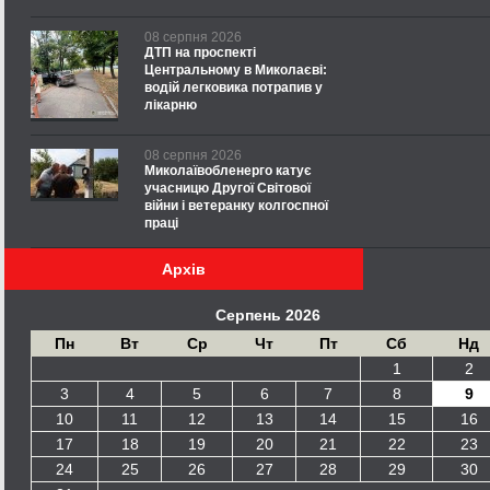
08 серпня 2026
ДТП на проспекті
Центральному в Миколаєві:
водій легковика потрапив у
лікарню
08 серпня 2026
Миколаївобленерго катує
учасницю Другої Світової
війни і ветеранку колгоспної
праці
Архів
Серпень 2026
Пн
Вт
Ср
Чт
Пт
Сб
Нд
1
2
3
4
5
6
7
8
9
10
11
12
13
14
15
16
17
18
19
20
21
22
23
24
25
26
27
28
29
30