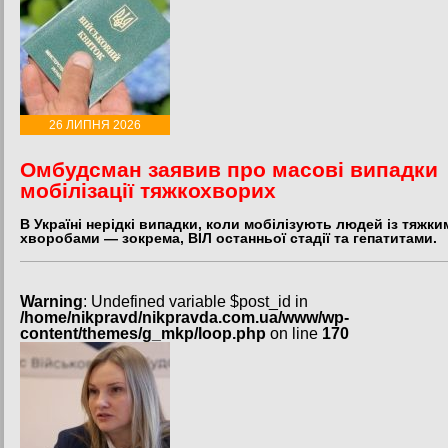
26 ЛИПНЯ 2026
Омбудсман заявив про масові випадки
мобілізації тяжкохворих
В Україні нерідкі випадки, коли мобілізують людей із тяжки
хворобами — зокрема, ВІЛ останньої стадії та гепатитами.
Warning
: Undefined variable $post_id in
/home/nikpravd/nikpravda.com.ua/www/wp-
content/themes/g_mkp/loop.php
on line
170