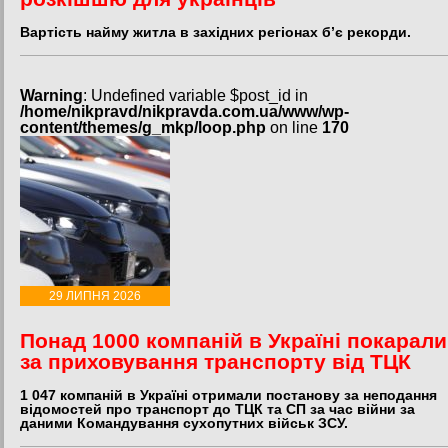
Вартість найму житла в західних регіонах б’є рекорди.
Warning
: Undefined variable $post_id in
/home/nikpravd/nikpravda.com.ua/www/wp-
content/themes/g_mkp/loop.php
on line
170
29 ЛИПНЯ 2026
Понад 1000 компаній в Україні покарали
за приховування транспорту від ТЦК
1 047 компаній в Україні отримали постанову за неподання
відомостей про транспорт до ТЦК та СП за час війни за
даними Командування сухопутних військ ЗСУ.