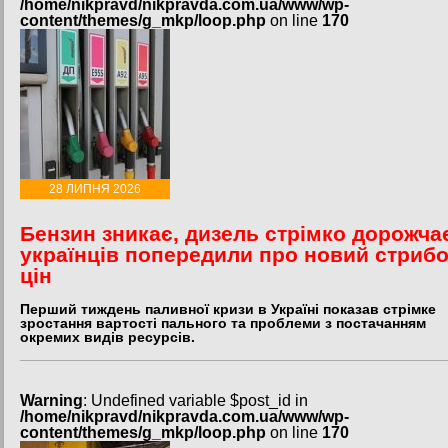
/home/nikpravd/nikpravda.com.ua/www/wp-
content/themes/g_mkp/loop.php
on line
170
28 ЛИПНЯ 2026
Бензин зникає, дизель стрімко дорожча
українців попередили про новий стриб
цін
Перший тиждень паливної кризи в Україні показав стрімке
зростання вартості пального та проблеми з постачанням
окремих видів ресурсів.
Warning
: Undefined variable $post_id in
/home/nikpravd/nikpravda.com.ua/www/wp-
content/themes/g_mkp/loop.php
on line
170