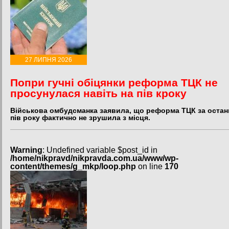
27 ЛИПНЯ 2026
Попри гучні обіцянки реформа ТЦК не
просунулася навіть на пів кроку
Військова омбудсманка заявила, що реформа ТЦК за остан
пів року фактично не зрушила з місця.
Warning
: Undefined variable $post_id in
/home/nikpravd/nikpravda.com.ua/www/wp-
content/themes/g_mkp/loop.php
on line
170