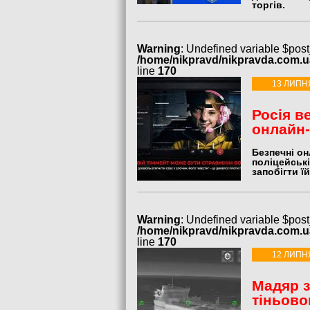
торгів.
Warning
: Undefined variable $post
/home/nikpravd/nikpravda.com.
line
170
13 ЛИПН
Росія в
онлайн-
Безпечні он
поліцейські
запобігти їй
Warning
: Undefined variable $post
/home/nikpravd/nikpravda.com.
line
170
12 ЛИПН
Мадяр з
тіньово