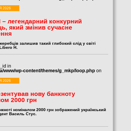
Я 2026
H – легендарний конкурний
ь, який змінив сучасне
ення
жеребців залишив такий глибокий слід у світі
Libero H.
_id in
ua/www/wp-content/themes/g_mkp/loop.php
on
Я 2026
зентував нову банкноту
ом 2000 грн
нкноті номіналом 2000 грн зображений український
дент Василь Стус.