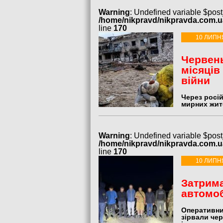
Warning
: Undefined variable $post
/home/nikpravd/nikpravda.com.
line
170
10 ЛИПН
Червень
місяців
війни
Через росій
мирних жите
Warning
: Undefined variable $post
/home/nikpravd/nikpravda.com.
line
170
10 ЛИПН
Затрима
автомоб
Оперативни
зірвали чер