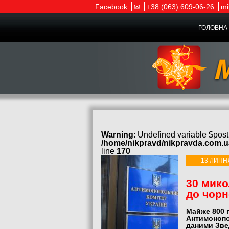
Facebook
✉
+38 (063) 609-06-26
mi
ГОЛОВНА 
Warning
: Undefined variable $post
/home/nikpravd/nikpravda.com.
line
170
13 ЛИПН
30 мико
до чорн
Майже 800 
Антимонопол
даними Зве