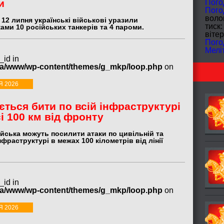
и
Пого
Пого
волог
 12 липня українські військові уразили
тиск:
ами 10 російських танкерів та 4 пароми.
вітер
Пого
Мелі
_id in
ua/www/wp-content/themes/g_mkp/loop.php
on
Я 2026
ється бити по всій інфраструктурі
сі 100 км від фронту
ійська можуть посилити атаки по цивільній та
нфраструктурі в межах 100 кілометрів від лінії
_id in
ua/www/wp-content/themes/g_mkp/loop.php
on
Я 2026