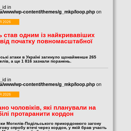
_id in
ua/www/wp-content/themes/g_mkp/loop.php
on
Я 2026
 став одним із найкривавіших
 від початку повномасштабної
ські атаки в Україні загинуло щонайменше 265
лів, а ще 1 816 зазнали поранень.
_id in
ua/www/wp-content/themes/g_mkp/loop.php
on
Я 2026
но чоловіків, які планували на
ілі протаранити кордон
ки Могилів-Подільського прикордонного загону
гову спробу втечі через кордон, у якій брав участь