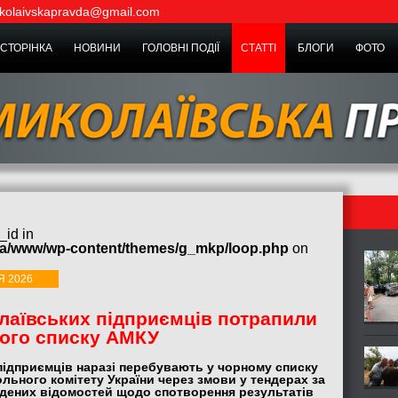
kolaivskapravda@gmail.com
СТОРІНКА
НОВИНИ
ГОЛОВНІ ПОДІЇ
СТАТТІ
БЛОГИ
ФОТО
_id in
ua/www/wp-content/themes/g_mkp/loop.php
on
Я 2026
лаївських підприємців потрапили
ого списку АМКУ
підприємців наразі перебувають у чорному списку
ьного комітету України через змови у тендерах за
дених відомостей щодо спотворення результатів