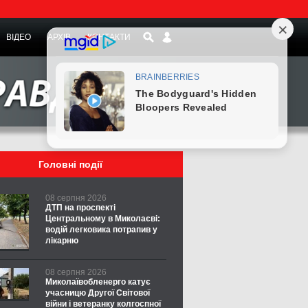
ВІДЕО
АРХІВ
КОНТАКТИ
Головні події
08 серпня 2026
ДТП на проспекті
Центральному в Миколаєві:
водій легковика потрапив у
лікарню
08 серпня 2026
Миколаївобленерго катує
учасницю Другої Світової
війни і ветеранку колгоспної