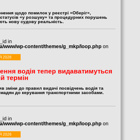
рнення щодо помилок у реєстрі «Оберіг»,
 статусів «у розшуку» та процедурних порушень
ть нову судову реальність.
_id in
ua/www/wp-content/themes/g_mkp/loop.php
on
Я 2026
ення водія тепер видаватимуться
ий термін
в зміни до правил видачі посвідчень водія та
омадян до керування транспортними засобами.
_id in
ua/www/wp-content/themes/g_mkp/loop.php
on
Я 2026