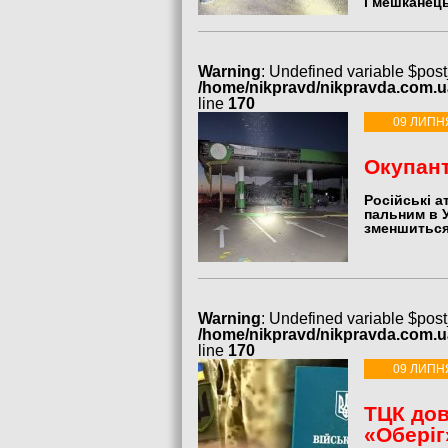
і мешканець
Warning
: Undefined variable $post
/home/nikpravd/nikpravda.com.
line
170
09 ЛИПН
Окупант
Російські 
пальним в У
зменшиться
Warning
: Undefined variable $post
/home/nikpravd/nikpravda.com.
line
170
09 ЛИПН
ТЦК дов
«Оберіг