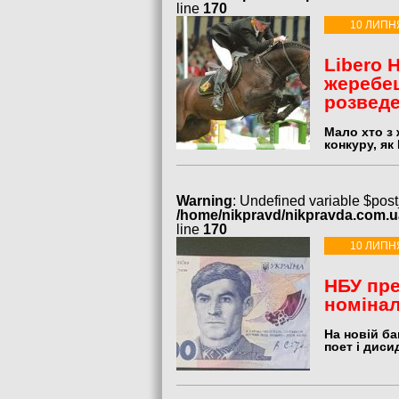
line
170
10 ЛИПН
Libero 
жеребец
розвед
Мало хто з 
конкуру, як 
Warning
: Undefined variable $post
/home/nikpravd/nikpravda.com.
line
170
10 ЛИПН
НБУ пре
номінал
На новій ба
поет і диси