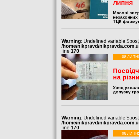
липня
Масові зве
незаконних
ТЦК формую
Warning
: Undefined variable $post
/home/nikpravd/nikpravda.com.
line
170
08 ЛИПН
Посвідч
на різн
Уряд ухвали
допуску гр
Warning
: Undefined variable $post
/home/nikpravd/nikpravda.com.
line
170
08 ЛИПН