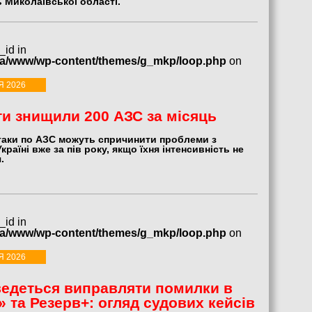
 Миколаївської області.
_id in
ua/www/wp-content/themes/g_mkp/loop.php
on
Я 2026
и знищили 200 АЗС за місяць
атаки по АЗС можуть спричинити проблеми з
країні вже за пів року, якщо їхня інтенсивність не
.
_id in
ua/www/wp-content/themes/g_mkp/loop.php
on
Я 2026
едеться виправляти помилки в
» та Резерв+: огляд судових кейсів