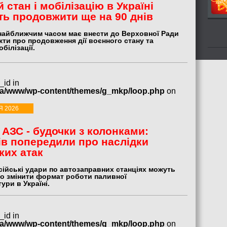
 стан і мобілізацію в Україні
ь продовжити ще на 90 днів
найближчим часом має внести до Верховної Ради
ти про продовження дії воєнного стану та
білізації.
_id in
ua/www/wp-content/themes/g_mkp/loop.php
on
Я 2026
 АЗС - будочки з колонками:
ів попередили про наслідки
ких атак
сійські удари по автозаправних станціях можуть
о змінити формат роботи паливної
ури в Україні.
_id in
ua/www/wp-content/themes/g_mkp/loop.php
on