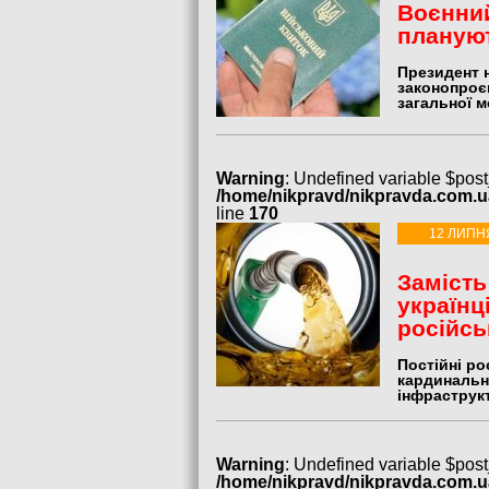
Воєнний
плануют
Президент 
законопроєк
загальної мо
Warning
: Undefined variable $post
/home/nikpravd/nikpravda.com.
line
170
12 ЛИПН
Замість
українц
російсь
Постійні ро
кардинальн
інфраструкт
Warning
: Undefined variable $post
/home/nikpravd/nikpravda.com.