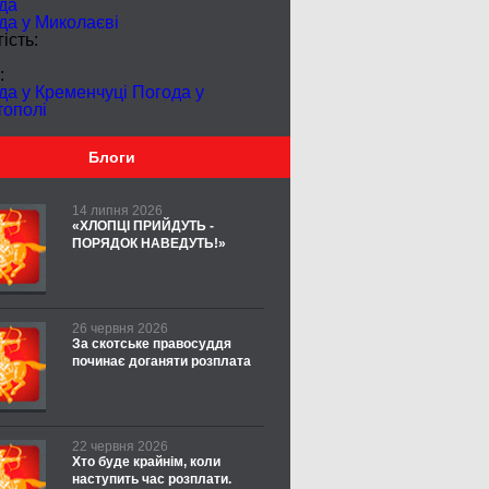
да
да у
Миколаєві
ість:
:
да у Кременчуці
Погода у
тополі
Блоги
14 липня 2026
«ХЛОПЦІ ПРИЙДУТЬ -
ПОРЯДОК НАВЕДУТЬ!»
26 червня 2026
За скотське правосуддя
починає доганяти розплата
22 червня 2026
Хто буде крайнім, коли
наступить час розплати.