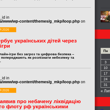
_id in
ua/www/wp-content/themes/g_mkp/loop.php
on
Я 2026
ербує українських дітей через
ігри
Пн
лайн-ігри без загроз та цифрова безпека –
 попереджають як розпізнати небезпеку та
.
3
10
17
_id in
24
ua/www/wp-content/themes/g_mkp/loop.php
on
31
Я 2026
« Ли
аявив про небачену ліквідацію
го флоту рф українськими