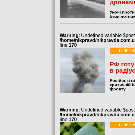
дронам
Уночі проти
безпілотник
Warning
: Undefined variable $post
/home/nikpravd/nikpravda.com.
line
170
12 ЛИПН
РФ готу
в радіу
Російські в
критичній і
фронту.
Warning
: Undefined variable $post
/home/nikpravd/nikpravda.com.
line
170
12 ЛИПН