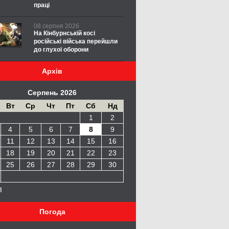
праці
08 серпня 2026
На Кінбурнській косі
російські війська перейшли
до глухої оборони
Архів
Серпень 2026
Вт
Ср
Чт
Пт
Сб
Нд
1
2
4
5
6
7
8
9
11
12
13
14
15
16
18
19
20
21
22
23
25
26
27
28
29
30
п
Погода