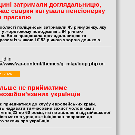
ині затримали доглядальницю,
 час сварки катувала пенсіонерку
ю праскою
області поліцейські затримали 49 річну жінку, яку
 у жорстокому поводженні з 84 річною
ою. Вона працювала доглядальницею та
азом із жінкою і її 52 річною хворою донькою.
_id in
ua/www/wp-content/themes/g_mkp/loop.php
on
Я 2026
ільше не прийматиме
возобов’язаних українців
є приєднатися до клубу європейських країн,
ть надавати тимчасовий захист чоловікам з
м від 23 до 60 років, які не звільнені від військової
цією метою уряд вже ініціював поправки до
о закону про українців.