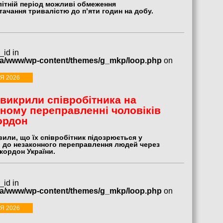
 літній період можливі обмеження
ачання тривалістю до п’яти годин на добу.
_id in
ua/www/wp-content/themes/g_mkp/loop.php
on
Я 2026
викрили співробітника на
ному переправленні чоловіків
ордон
или, що їх співробітник підозрюється у
і до незаконного переправлення людей через
кордон України.
_id in
ua/www/wp-content/themes/g_mkp/loop.php
on
Я 2026