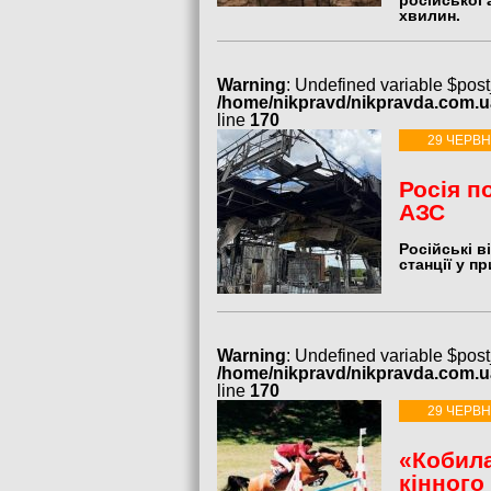
російської 
хвилин.
Warning
: Undefined variable $post
/home/nikpravd/nikpravda.com.
line
170
29 ЧЕРВН
Росія п
АЗС
Російські в
станції у п
Warning
: Undefined variable $post
/home/nikpravd/nikpravda.com.
line
170
29 ЧЕРВН
«Кобила
кінного 