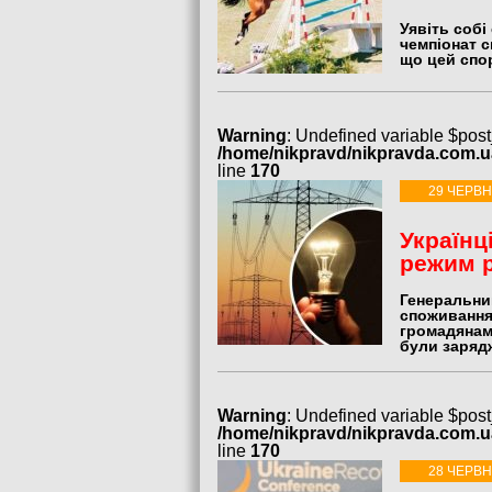
Уявіть собі
чемпіонат с
що цей спо
Warning
: Undefined variable $post
/home/nikpravd/nikpravda.com.
line
170
29 ЧЕРВН
Українц
режим р
Генеральни
споживання 
громадянам 
були зарядж
Warning
: Undefined variable $post
/home/nikpravd/nikpravda.com.
line
170
28 ЧЕРВН