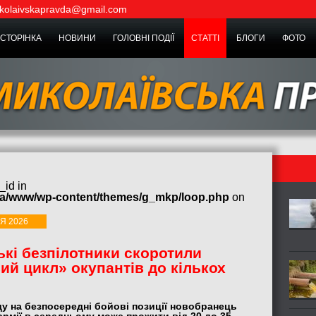
kolaivskapravda@gmail.com
СТОРІНКА
НОВИНИ
ГОЛОВНІ ПОДІЇ
СТАТТІ
БЛОГИ
ФОТО
_id in
ua/www/wp-content/themes/g_mkp/loop.php
on
Я 2026
ькі безпілотники скоротили
ий цикл» окупантів до кількох
у на безпосередні бойові позиції новобранець