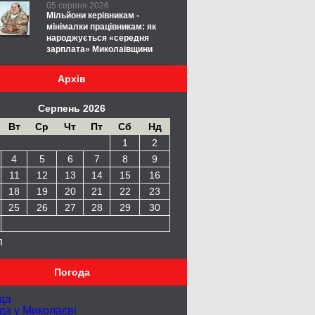
05 серпня 2026
Мільйони керівникам -
мінімалки працівникам: як
народжується «середня
зарплата» Миколаївщини
Архів
Серпень 2026
Вт
Ср
Чт
Пт
Сб
Нд
1
2
4
5
6
7
8
9
11
12
13
14
15
16
18
19
20
21
22
23
25
26
27
28
29
30
п
Погода
да
да у
Миколаєві