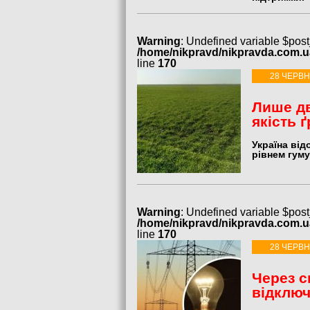
Warning
: Undefined variable $post
/home/nikpravd/nikpravda.com.
line
170
28 ЧЕРВН
Лише дв
якість ґ
Україна ві
рівнем гуму
Warning
: Undefined variable $post
/home/nikpravd/nikpravda.com.
line
170
28 ЧЕРВН
Через с
відключ