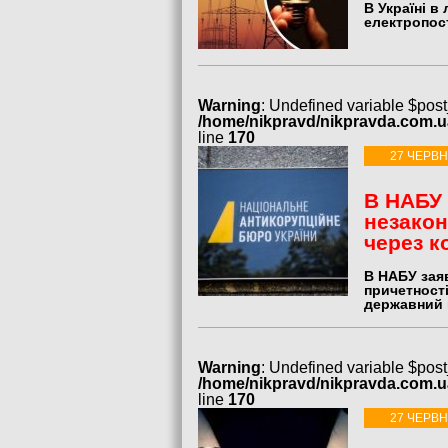
В Україні в
електропост
Warning
: Undefined variable $post
/home/nikpravd/nikpravda.com.
line
170
27 ЧЕРВН
В НАБУ 
незакон
через к
В НАБУ заяв
причетност
державний 
Warning
: Undefined variable $post
/home/nikpravd/nikpravda.com.
line
170
27 ЧЕРВН