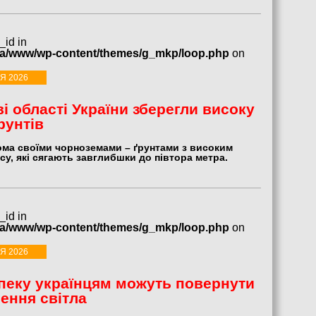
_id in
ua/www/wp-content/themes/g_mkp/loop.php
on
Я 2026
і області України зберегли високу
рунтів
дома своїми чорноземами – ґрунтами з високим
су, які сягають завглибшки до півтора метра.
_id in
ua/www/wp-content/themes/g_mkp/loop.php
on
Я 2026
пеку українцям можуть повернути
ення світла