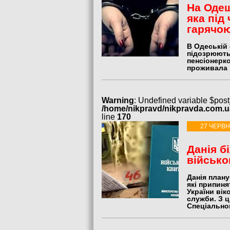
На Одещ
яка під
гарячо
В Одеській 
підозрюють
пенсіонерк
проживала р
Warning
: Undefined variable $post
/home/nikpravd/nikpravda.com.
line
170
27 ЧЕРВН
Данія б
військо
Данія плану
які припиня
України віко
служби. З 
Спеціальног