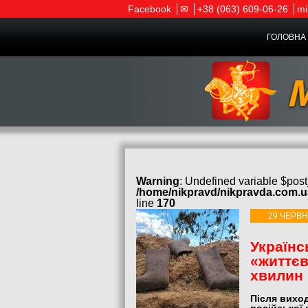
Facebook
✉
+38 (063) 609-06-26
mi
ГОЛОВНА 
Warning
: Undefined variable $post
/home/nikpravd/nikpravda.com.
line
170
29 ЧЕРВН
Українс
«життєв
хвилин
Після виход