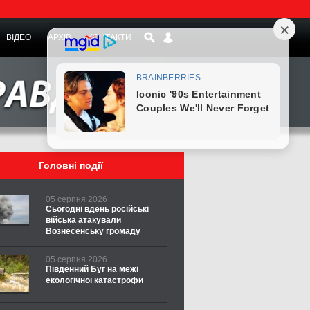
ВІДЕО
АРХІВ
КОНТАКТИ
Головні події
05 серпня 2026
Сьогодні вдень російські
війська атакували
Вознесенську громаду
05 серпня 2026
Південний Буг на межі
екологічної катастрофи