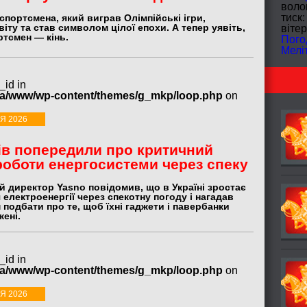
волог
тиск:
 спортсмена, який виграв Олімпійські ігри,
віту та став символом цілої епохи. А тепер уявіть,
вітер
ртсмен — кінь.
Пого
Мелі
_id in
ua/www/wp-content/themes/g_mkp/loop.php
on
Я 2026
ів попередили про критичний
оботи енергосистеми через спеку
й директор Yasno повідомив, що в Україні зростає
електроенергії через спекотну погоду і нагадав
подбати про те, щоб їхні гаджети і павербанки
ені.
_id in
ua/www/wp-content/themes/g_mkp/loop.php
on
Я 2026