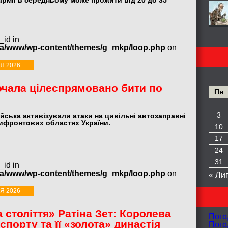
армії в середньому може прожити від 20 до 35
_id in
ua/www/wp-content/themes/g_mkp/loop.php
on
Я 2026
очала цілеспрямовано бити по
Пн
3
ійська активізували атаки на цивільні автозаправні
рифронтових областях України.
10
17
24
31
_id in
ua/www/wp-content/themes/g_mkp/loop.php
on
« Ли
Я 2026
 століття» Ратіна Зет: Королева
Пого
спорту та її «золота» династія
Пого