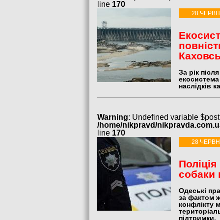
line
170
28 ЧЕРВН
Екосис
повніст
Каховсь
За рік післ
екосистема
наслідків к
Warning
: Undefined variable $post
/home/nikpravd/nikpravda.com.
line
170
28 ЧЕРВН
Поліція
собаки 
Одеські пр
за фактом 
конфлікту 
територіал
підтримки.