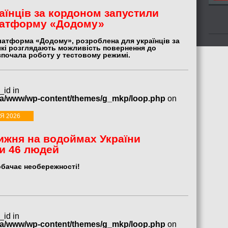
аїнців за кордоном запустили
латформу «Додому»
атформа «Додому», розроблена для українців за
які розглядають можливість повернення до
зпочала роботу у тестовому режимі.
_id in
ua/www/wp-content/themes/g_mkp/loop.php
on
Я 2026
ижня на водоймах України
и 46 людей
обачає необережності!
_id in
ua/www/wp-content/themes/g_mkp/loop.php
on