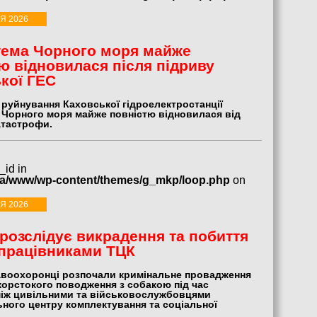
Я 2026
тема Чорного моря майже
ю відновилася після підриву
кої ГЕС
я руйнування Каховської гідроелектростанції
 Чорного моря майже повністю відновилася від
атастрофи.
_id in
ua/www/wp-content/themes/g_mkp/loop.php
on
Я 2026
 розслідує викрадення та побиття
працівниками ТЦК
авоохоронці розпочали кримінальне провадження
жорстокого поводження з собакою під час
між цивільними та військовослужбовцями
ьного центру комплектування та соціальної