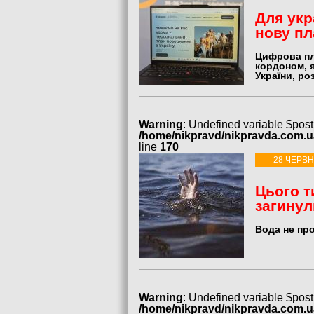
Для укр
нову п
Цифрова пл
кордоном, 
України, ро
Warning
: Undefined variable $post
/home/nikpravd/nikpravda.com.
line
170
28 ЧЕРВН
Цього т
загинул
Вода не пр
Warning
: Undefined variable $post
/home/nikpravd/nikpravda.com.