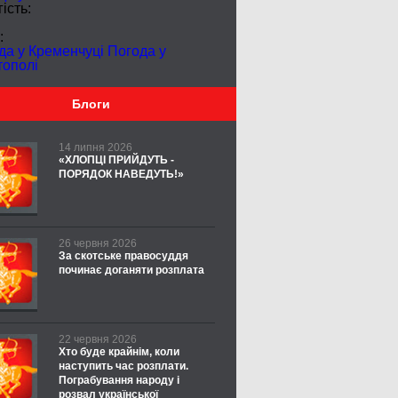
ість:
:
да у Кременчуці
Погода у
тополі
Блоги
14 липня 2026
«ХЛОПЦІ ПРИЙДУТЬ -
ПОРЯДОК НАВЕДУТЬ!»
26 червня 2026
За скотське правосуддя
починає доганяти розплата
22 червня 2026
Хто буде крайнім, коли
наступить час розплати.
Пограбування народу і
розвал української