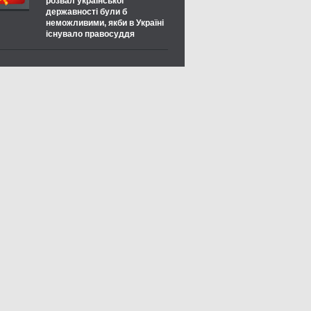
розвал української
державності були б
неможливими, якби в Україні
існувало правосуддя