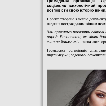
Громадська організація “У
соціально-психологічний про
розповісти свою історію війни
Проєкт створено з метою документув
надання постраждалим жінкам психо
“Ми прагнемо показати світові в
народ. Розповісти, як жінки д
– зазначають ор
життя близьких”,
Громадська організація співпра
підтримку – цілодобово, безкоштовн