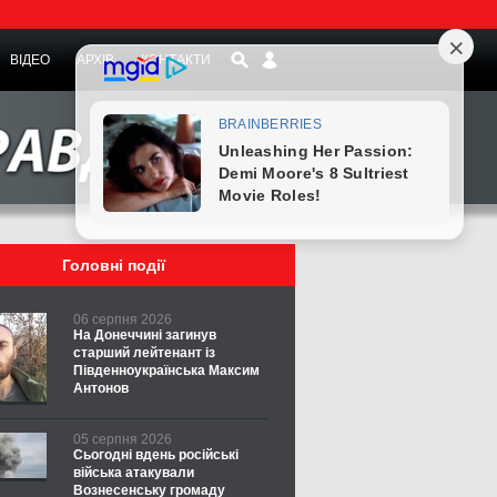
ВІДЕО
АРХІВ
КОНТАКТИ
Головні події
06 серпня 2026
На Донеччині загинув
старший лейтенант із
Південноукраїнська Максим
Антонов
05 серпня 2026
Сьогодні вдень російські
війська атакували
Вознесенську громаду