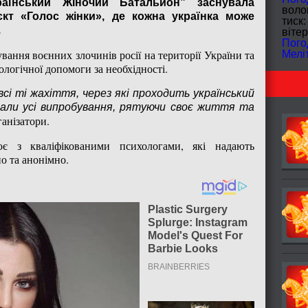
країнський Жіночий Батальйон” заснувала
волог
єкт «Голос жінки», де кожна українка може
тиск:
.
вітер
Пого
ання воєнних злочинів росії на території України та
Мелі
логічної допомоги за необхідності.
сі ті жахіття, через які проходить український
олали усі випробування, рятуючи своє життя та
ганізатори.
цює з кваліфікованими психологами, які надають
о та анонімно.