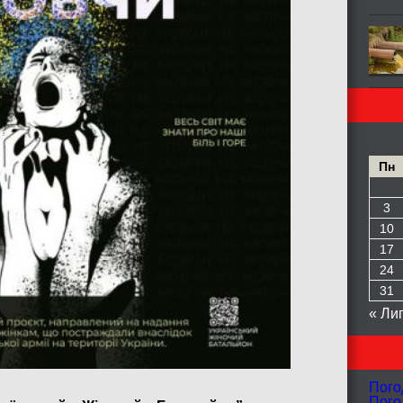
Пн
3
10
17
24
31
« Ли
Пого
Пого