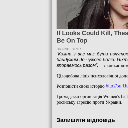
“Кожна з вас має бути почутою
байдужим до чужого болю. Ніхто
– закликає ком
впораємось разом”,
Цілодобова лінія психологічної доп
Розповісти свою історію
http://surl.
Громадська організація Women’s batt
російську агресію проти України.
Залишити відповідь