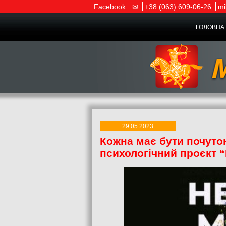
Facebook
✉
+38 (063) 609-06-26
mi
ГОЛОВНА 
29.05.2023
Кожна має бути почутою
психологічний проєкт “