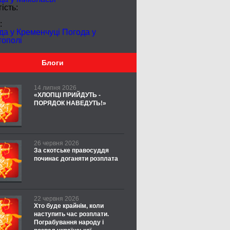
ість:
:
да у Кременчуці
Погода у
тополі
Блоги
14 липня 2026
«ХЛОПЦІ ПРИЙДУТЬ -
ПОРЯДОК НАВЕДУТЬ!»
26 червня 2026
За скотське правосуддя
починає доганяти розплата
22 червня 2026
Хто буде крайнім, коли
наступить час розплати.
Пограбування народу і