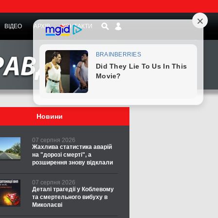
ВІДЕО
АРХІВ
КОНТАКТИ
Новини
07 серпня 2026
Жахлива статистика аварій
на "дорозі смерті", а
розширення знову відклали
07 серпня 2026
Деталі трагедії у Коблевому
та смертельного вибуху в
Миколаєві