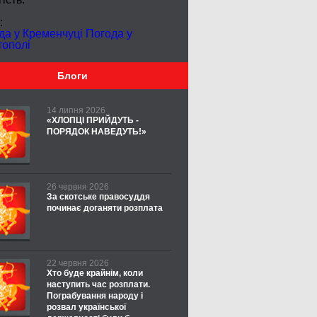
:
да у Кременчуці
Погода у
тополі
Блоги
14 липня 2026
«ХЛОПЦІ ПРИЙДУТЬ -
ПОРЯДОК НАВЕДУТЬ!»
26 червня 2026
За скотське правосуддя
починає доганяти розплата
22 червня 2026
Хто буде крайнім, коли
наступить час розплати.
Пограбування народу і
розвал української