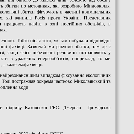
ь збитки по методиках, які розробило Міндовкілля.
екологічні збитки фігурують в частині кримінальних
, які вчинила Росія проти України. Представник
ри працюють навіть в зоні постійних обстрілів, в
дах.
ечною. Тобто після того, як там побували відповідні
нші фахівці. Зазвичай ми рахуємо збитки, там де є
азі, якщо якісь небезпечні речовини потрапляють у
кти з уражених енергооб’єктів, наприклад, то ми
 – каже екофахівець.
не найрезонанснішим випадком фіксування екологічних
. Тоді постраждав зокрема частково Миколаївський та
топлення води.
ки підриву Каховської ГЕС. Джерело Громадська
 червень 2023 рік. Фото ДСНС