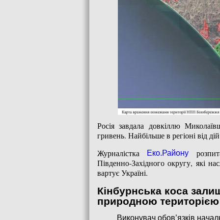
Росія завдала довкіллю Миколаїв
гривень. Найбільше в регіоні від ді
Журналістка
розпита
Еко.Району
Південно-Західного округу, які нас
вартує Україні.
Кінбурнська коса зал
природною територією
Виконувач обов’язків начал