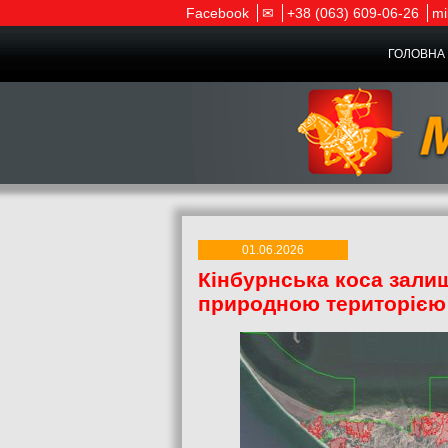
Facebook
✉
+38 (063) 609-06-26
mi
ГОЛОВНА 
01.06.2026
Кінбурнська коса зал
природною територією