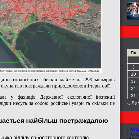
Пн
3
10
щини екологічних збитків майже на 298 мільярдів
17
й окупантів постраждали природоохоронні території.
24
31
ла у фахівців Державної екологічної інспекції
лідки несуть за собою російські удари та скільки це
« Ли
ишається найбільш постраждалою
Пого
Пого
ьника відділу лабораторного контролю
волог