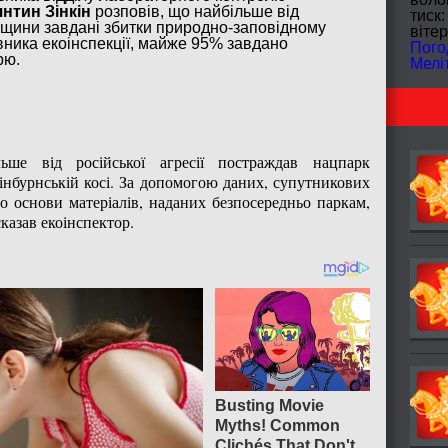
нтин Зінкін
розповів, що найбільше від
тиск:
вщини завдані збитки природно-заповідному
вітер
ника екоінспекції, майже 95% завдано
Пого
рю.
Мелі
ьше від російської агресії постраждав нацпарк
інбурнській косі. За допомогою даних, супутникових
о основи матеріалів, наданих безпосередньо паркам,
сказав екоінспектор.