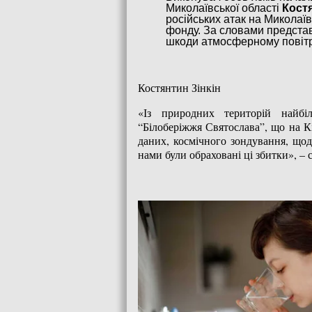
Миколаївської області
Костя
російських атак на Миколаї
фонду. За словами представ
шкоди атмосферному повіт
Костянтин Зінкін
«Із природних територій найбіл
“Білоберіжжя Святослава”, що на К
даних, космічного зондування, щод
нами були обраховані ці збитки», – 