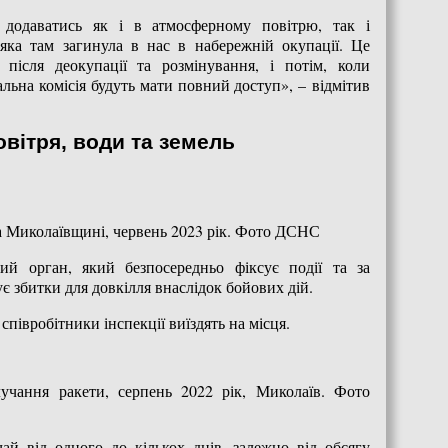
додаватись як і в атмосферному повітрю, так і
 яка там загинула в нас в набережній окупації. Це
ісля деокупації та розмінування, і потім, коли
альна комісія будуть мати повний доступ», – відмітив
овітря, води та земель
а Миколаївщині, червень 2023 рік. Фото ДСНС
ий орган, який безпосередньо фіксує події та за
 збитки для довкілля внаслідок бойових дій.
співробітники інспекції виїздять на місця.
лучання ракети, серпень 2022 рік, Миколаїв. Фото
ай від одного до кількох днів, залежно від обсягу