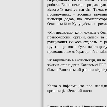
роботи. Екоінспектори розраховуют
Всього їх налічується сім. Також 
провадженнях – воєнних злочинах
інспекції додав, що екоінспекто
Очаківській та Куцурубських грома
«Ми працюємо, коли локація є безп
правоохоронні органи, сапери та і
руйнування якихось будівель. У р
ґрунти, це може бути нафтопроду
проводимо ще лабораторний аналіз»,
Як відмічають в екоінспекції, чи 
збитків став підрив Каховської ГЕС
більше Баштанський райони від під
Карта з інформацією про наслід
організація «Зелений лист»
Баштанський район, Миколаївщина,