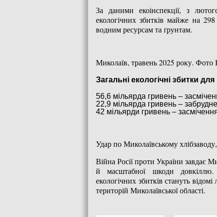
За даними екоінспекції, з лютог
екологічних збитків майже на 298
водним ресурсам та ґрунтам.
Миколаїв, травень 2025 року. Фото 
Загальні екологічні збитки дл
56,6 мільярда гривень – засмічен
22,9 мільярда гривень – забрудн
42 мільярди гривень – засмічення
Удар по Миколаївському хлібзаводу,
Війна Росії проти України завдає М
й масштабної шкоди довкіллю.
екологічних збитків стануть відомі 
територій Миколаївської області.