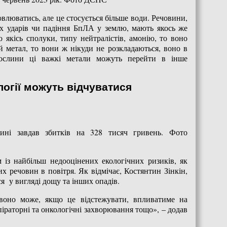
влюватись, але це стосується більше води. Речовини,
их ударів чи падіння БпЛА у землю, мають якось же
якісь сполуки, типу нейтралістів, амонію, то воно
 метал, то вони ж нікуди не розкладаються, воно в
рослини ці важкі метали можуть перейти в інше
логії можуть відчуватися
ині завдав збитків на 328 тисяч гривень. Фото
 із найбільш недооцінених екологічних ризиків, як
их речовин в повітря. Як відмічає, Костянтин Зінкін,
ся у вигляді дощу та інших опадів.
воно може, якщо це відстежувати, впливатиме на
піраторні та онкологічні захворювання тощо», – додав