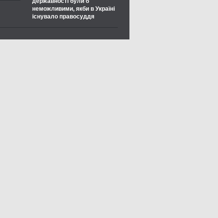
державності були б
неможливими, якби в Україні
існувало правосуддя