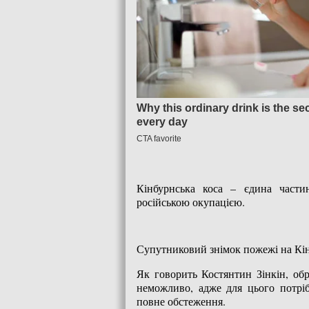
Кінбурнська коса – єдина частин
російською окупацією.
Супутниковий знімок пожежі на Кінб
Як говорить Костянтин Зінкін, обра
неможливо, адже для цього потріб
повне обстеження.