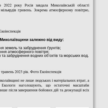
о 2022 року Росія завдала Миколаївській області
 мільярдів гривень. Зокрема атмосферному повітрю,
Екоінспекція
я Миколаївщини залежно від виду:
ня земель та забруднення ґрунтів;
ення атмосферного повітря;
 та забруднення водних об’єктів та морських вод.
 травень 2023 рік. Фото Екоінспекція
иколаївщині не лише людських і матеріальних втрат, а
 Екологи наголошують, що остаточні масштаби
лише після завершення бойових дій та деокупації всіх