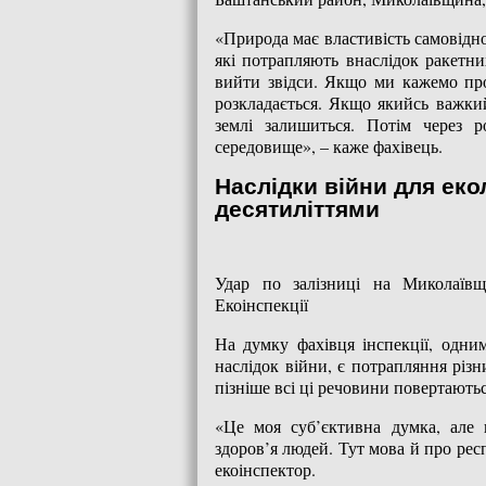
«Природа має властивість самовідно
які потрапляють внаслідок ракетн
вийти звідси. Якщо ми кажемо про 
розкладається. Якщо якийсь важкий
землі залишиться. Потім через 
середовище», – каже фахівець.
Наслідки війни для еко
десятиліттями
Удар по залізниці на Миколаївщ
Екоінспекції
На думку фахівця інспекції, одним
наслідок війни, є потрапляння різн
пізніше всі ці речовини повертають
«Це моя суб’єктивна думка, але 
здоров’я людей. Тут мова й про рес
екоінспектор.