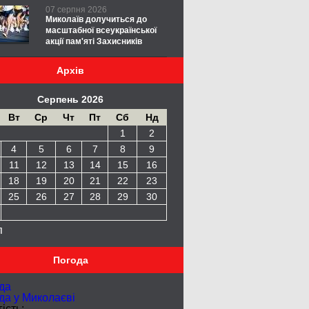
07 серпня 2026
Миколаїв долучиться до
масштабної всеукраїнської
акції пам'яті Захисників
Архів
Серпень 2026
Вт
Ср
Чт
Пт
Сб
Нд
1
2
4
5
6
7
8
9
11
12
13
14
15
16
18
19
20
21
22
23
25
26
27
28
29
30
п
Погода
да
да у
Миколаєві
ість: