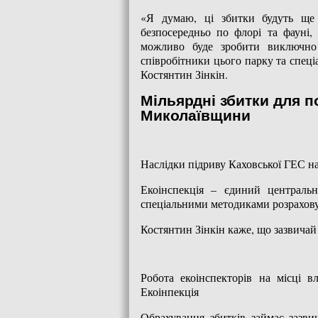
«Я думаю, ці збитки будуть ще 
безпосередньо по флорі та фауні,
можливо буде зробити виключно п
співробітники цього парку та спеці
Костянтин Зінкін.
Мільярдні збитки для п
Миколаївщини
Наслідки підриву Каховської ГЕС н
Екоінспекція – єдиний центральн
спеціальними методиками розраховує
Костянтин Зінкін каже, що зазвичай 
Робота екоінспекторів на місці в
Екоінпекція
Обрахування збитків займає зазвич