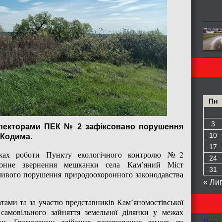
Пн
3
спекторами ПЕК № 2 зафіксовано порушення
10
 Кодима.
17
жах роботи Пункту екологічного контролю №2
24
фонне звернення мешканки села Кам’яний Міст
31
ивого порушення природоохоронного законодавства
« Ли
атами та за участю представників Кам’яномостівської
самовільного зайняття земельної ділянки у межах
ки. Громадянин здійснив розорювання земель та