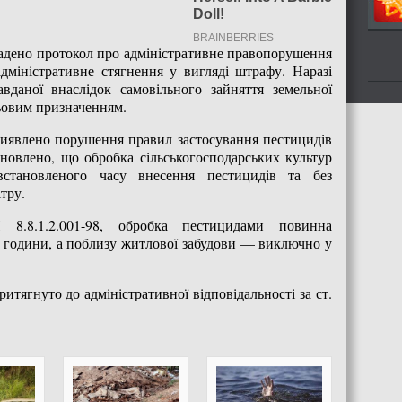
адено протокол про адміністративне правопорушення
дміністративне стягнення у вигляді штрафу. Наразі
вданої внаслідок самовільного зайняття земельної
льовим призначенням.
виявлено порушення правил застосування пестицидів
тановлено, що обробка сільськогосподарських культур
встановленого часу внесення пестицидів та без
тру.
8.8.1.2.001-98, обробка пестицидами повинна
ні години, а поблизу житлової забудови — виключно у
тягнуто до адміністративної відповідальності за ст.