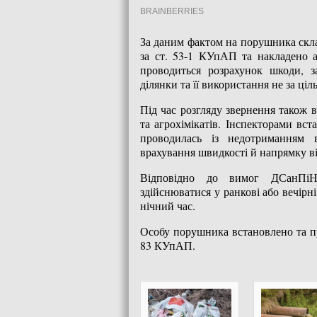
За даним фактом на порушника скл
за ст. 53-1 КУпАП та накладено а
проводиться розрахунок шкоди, за
ділянки та її використання не за ці
Під час розгляду звернення також 
та агрохімікатів. Інспекторами вс
проводилась із недотриманням 
врахування швидкості й напрямку ві
Відповідно до вимог ДСанПіН 
здійснюватися у ранкові або вечір
нічний час.
Особу порушника встановлено та при
83 КУпАП.