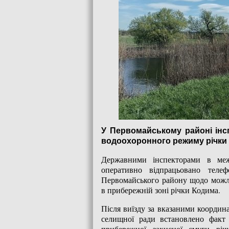
У Первомайському районі ін
водоохоронного режиму річки
Державними інспекторами в ме
оперативно відпрацьовано теле
Первомайського району щодо можл
в прибережній зоні річки Кодима.
Після виїзду за вказаними координ
селищної ради встановлено факт 
прибережної захисної смуги річ