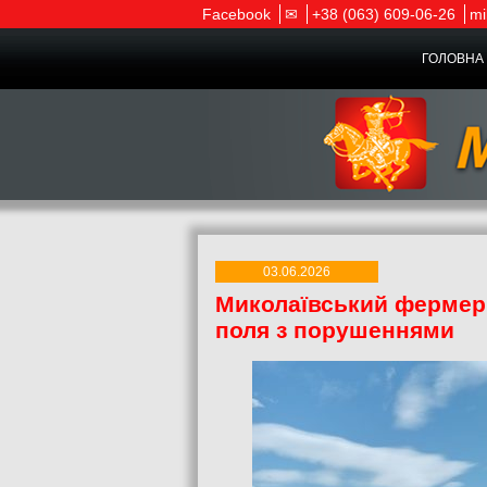
Facebook
✉
+38 (063) 609-06-26
mi
ГОЛОВНА 
03.06.2026
Миколаївський фермер 
поля з порушеннями