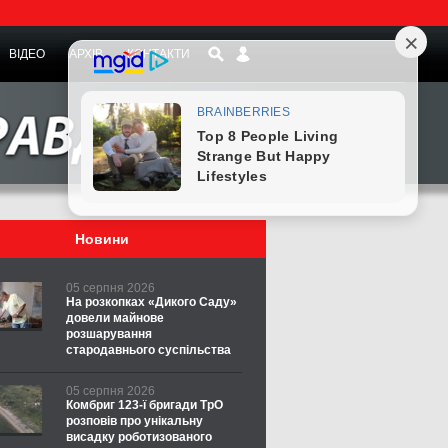
ВІДЕО
АРХІВ
КОНТАКТИ
Новини
05 серпня 2026
На розкопках «Дикого Саду»
довели майнове
розшарування
стародавнього суспільства
05 серпня 2026
Комбриг 123-ї бригади ТрО
розповів про унікальну
висадку роботизованого