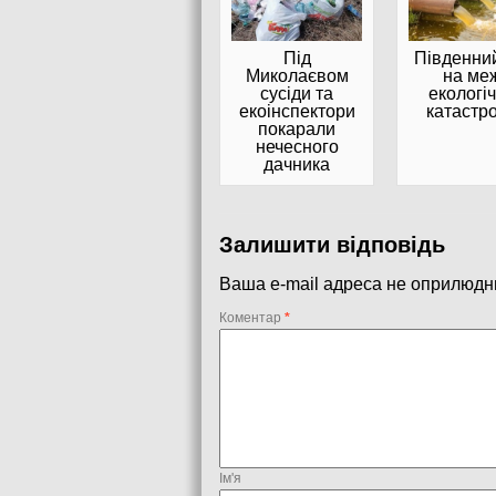
Під
Південни
Миколаєвом
на ме
сусіди та
екологіч
екоінспектори
катастр
покарали
нечесного
дачника
Залишити відповідь
Ваша e-mail адреса не оприлюдн
Коментар
*
Ім'я