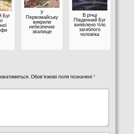
У
В річці
й Буг
Первомайську
Південний Буг
жі
викрили
виявлено тіло
ної
небезпечне
загиблого
офи
звалище
чоловіка
юватиметься.
Обов’язкові поля позначені
*