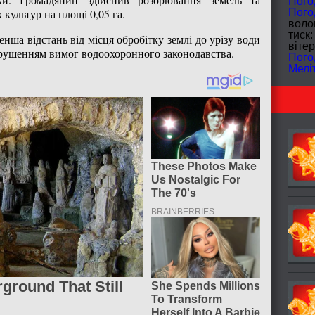
Пого
культур на площі 0,05 га.
Пого
волог
тиск:
нша відстань від місця обробітку землі до урізу води
вітер
орушенням вимог водоохоронного законодавства.
Пого
Мелі