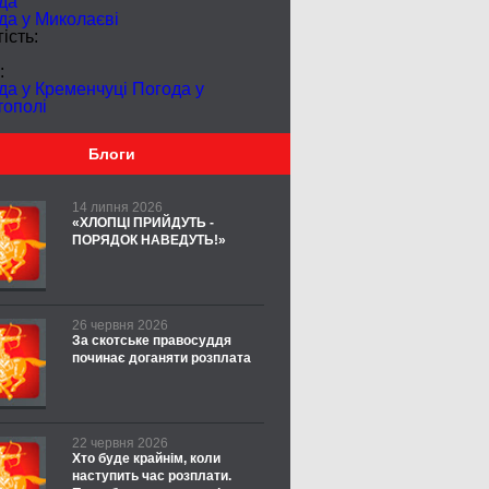
да
да у
Миколаєві
ість:
:
да у Кременчуці
Погода у
тополі
Блоги
14 липня 2026
«ХЛОПЦІ ПРИЙДУТЬ -
ПОРЯДОК НАВЕДУТЬ!»
26 червня 2026
За скотське правосуддя
починає доганяти розплата
22 червня 2026
Хто буде крайнім, коли
наступить час розплати.