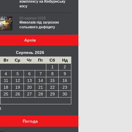
комплексу на Кінбурнську
косу
05 серпня 2026
Миколаїв під загрозою
сольового дефіциту
Архів
Серпень 2026
Вт
Ср
Чт
Пт
Сб
Нд
1
2
4
5
6
7
8
9
11
12
13
14
15
16
18
19
20
21
22
23
25
26
27
28
29
30
п
Погода