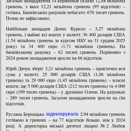
Загальні заощадження 14 керівників склали 12,88 мільйона
гривень, з яких 12,21 мільйона гривень (95 відсотків) –
готівка. Банківських рахунків небагато: 670 тисяч гривень.
Позик не зафіксовано.
Найбільше заощадив Денис Курило – 3,27 мільйона
гривень, і майже всі кошти у валюті: 36 400 доларів США
(1,54 мільйона гривень за курсом НБУ на 31 грудня 2025
року) та 34 400 євро (1,71 мільйона гривень). На
банківському рахунку – 62 тисячі гривень. Порівняно з
2024 роком заощадження зросли на 66 відсотків.
Юрій Дячук зберіг 3,21 мільйона гривень – практично вся
сума у валюті: 25 000 доларів США (1,06 мільйона
гривень) та 29 000 євро (1,45 мільйона гривень) – власні
кошти; ще 5 000 доларів США (212 тисяч гривень) та 4 000
євро (199 тисяч гривень) – у дружини Олени. На рахунках
– 289 тисяч гривень. Загалом заощадження зросли на сім
відсотків.
Руслана Бернацька
2,94 мільйона гривень
задекларувала
готівкою в гривнях – на 77 відсотків більше, ніж у 2024
році. А директорка міської дитячої лікарні №2 Любов