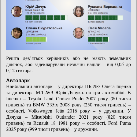
Решта дев’ятьох керівників або не мають земельних
ділянок, або задекларували незначні наділи – від 0,05 до
0,12 гектара.
Автопарк
Найбільший автопарк – у директора ПБ №3 Олега Іщенка
та директора МЛ №3 Юрія Дячука: по три автомобілі. В
Іщенка – Toyota Land Cruiser Prado 2007 року (80 тисяч
гривень) та BMW 335ix 2008 року (250 тисяч гривень) –
особисті, Volkswagen Jetta 2016 року – у дружини. У
Дячука – Mitsubishi Outlander 2021 року (820 тисяч
гривень) та Renault 18 1981 року – особисті, Ford Puma
2025 року (999 тисяч гривень) – у дружини.