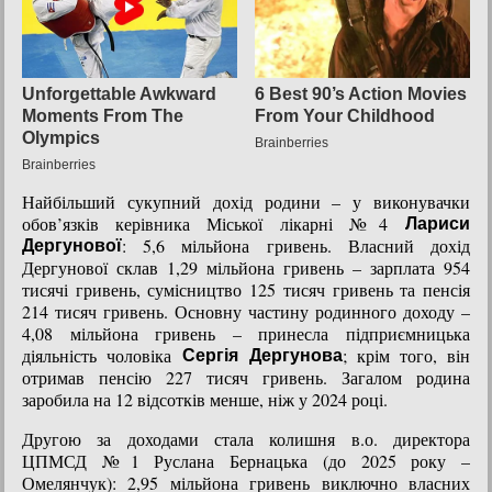
Найбільший сукупний дохід родини – у виконувачки
обов’язків керівника Міської лікарні №4
Лариси
: 5,6 мільйона гривень. Власний дохід
Дергунової
Дергунової склав 1,29 мільйона гривень – зарплата 954
тисячі гривень, сумісництво 125 тисяч гривень та пенсія
214 тисяч гривень. Основну частину родинного доходу –
4,08 мільйона гривень – принесла підприємницька
діяльність чоловіка
; крім того, він
Сергія Дергунова
отримав пенсію 227 тисяч гривень. Загалом родина
заробила на 12 відсотків менше, ніж у 2024 році.
Другою за доходами стала колишня в.о. директора
ЦПМСД №1 Руслана Бернацька (до 2025 року –
Омелянчук): 2,95 мільйона гривень виключно власних