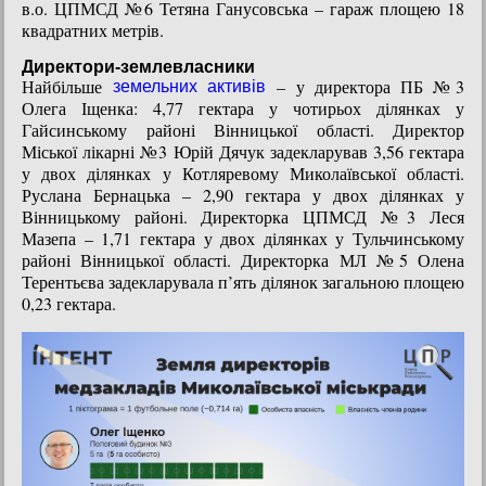
в.о. ЦПМСД №6 Тетяна Ганусовська – гараж площею 18
квадратних метрів.
Директори-землевласники
Найбільше
– у директора ПБ №3
земельних активів
Олега Іщенка: 4,77 гектара у чотирьох ділянках у
Гайсинському районі Вінницької області. Директор
Міської лікарні №3 Юрій Дячук задекларував 3,56 гектара
у двох ділянках у Котляревому Миколаївської області.
Руслана Бернацька – 2,90 гектара у двох ділянках у
Вінницькому районі. Директорка ЦПМСД №3 Леся
Мазепа – 1,71 гектара у двох ділянках у Тульчинському
районі Вінницької області. Директорка МЛ №5 Олена
Терентьєва задекларувала п’ять ділянок загальною площею
0,23 гектара.