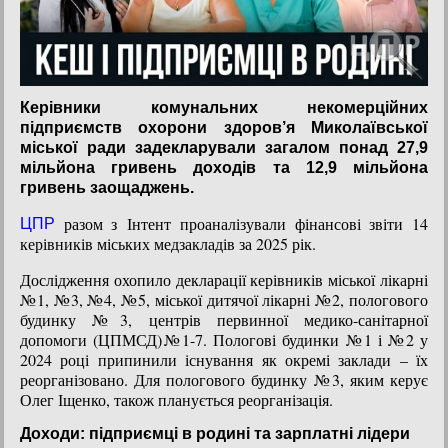
Керівники комунальних некомерційних
підприємств охорони здоров’я Миколаївської
міської ради задекларували загалом понад 27,9
мільйона гривень доходів та 12,9 мільйона
гривень заощаджень.
разом з Інтент проаналізували фінансові звіти 14
ЦПР
керівників міських медзакладів за 2025 рік.
Дослідження охопило декларації керівників міської лікарні
№1, №3, №4, №5, міської дитячої лікарні №2, пологового
будинку №3, центрів первинної медико-санітарної
допомоги (ЦПМСД)№1-7. Пологові будинки №1 і №2 у
2024 році припинили існування як окремі заклади – їх
реорганізовано. Для пологового будинку №3, яким керує
Олег Іщенко, також планується реорганізація.
Доходи: підприємці в родині та зарплатні лідери