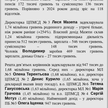
пенсія 172 тисячі гривень та сумісництво 136 тисяч
гривень. Порівняно з 2024 роком дохід зріс на 118
відсотків.
Директорка ЦПМСД №3
задекларувала
Леся Мазепа
1,74 мільйона гривень родинного доходу – утричі більше,
ніж роком раніше (+254%). Власний дохід Мазепи склав
1,24 мільйона гривень: підприємницька діяльність
принесла 512 тисяч гривень, зарплата – 546 тисяч гривень,
сумісництво – 148 тисяч гривень.
Чоловік
заробив 469 тисяч гривень
Володимир
зарплати, донька Ольга – 27 тисяч гривень.
Решта дев’ятьох керівників задекларували від 947 тисяч до
1,68 мільйона гривень. Серед них – директорка МЛ
№5
(1,68 мільйона), в.о. директора
Олена Терентьєва
ЦПМСД №2
(1,65 мільйона, хоча у
Денис Курило
декларації вказав іншу посаду), в.о. ЦПМСД №6
Тетяна
(1,63 мільйона), директорка МЛ №1
Ганусовська
Марія
(1,45 мільйона) та в.о. ЦПМСД №4
Грачова
Сергій
(1,40 мільйона). Найменший дохід – у директора
Мотуз
ПБ №3
: 947 тисяч гривень.
Олега Іщенка