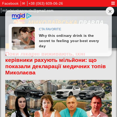
Facebook
✉
+38 (063) 609-06-26
mikolaivskapravda@gmail.com
03.06.2026
Поки лікарні виживають, їхні
керівники рахують мільйони: що
показали декларації медичних топів
Миколаєва