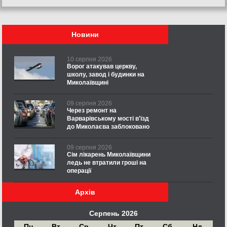
Новини
10 серпня 2026
Ворог атакував церкву,
школу, завод і будинки на
Миколаївщині
09 серпня 2026
Через ремонт на
Варварівському мості в'їзд
до Миколаєва заблоковано
09 серпня 2026
Сім лікарень Миколаївщини
ледь не втратили гроші на
операції
Архів
Серпень 2026
Пн
Вт
Ср
Чт
Пт
Сб
Нд