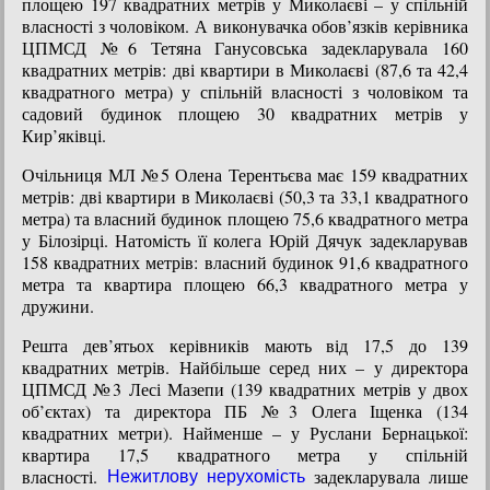
площею 197 квадратних метрів у Миколаєві – у спільній
власності з чоловіком. А виконувачка обов’язків керівника
ЦПМСД №6 Тетяна Ганусовська задекларувала 160
квадратних метрів: дві квартири в Миколаєві (87,6 та 42,4
квадратного метра) у спільній власності з чоловіком та
садовий будинок площею 30 квадратних метрів у
Кир’яківці.
Очільниця МЛ №5 Олена Терентьєва має 159 квадратних
метрів: дві квартири в Миколаєві (50,3 та 33,1 квадратного
метра) та власний будинок площею 75,6 квадратного метра
у Білозірці. Натомість її колега Юрій Дячук задекларував
158 квадратних метрів: власний будинок 91,6 квадратного
метра та квартира площею 66,3 квадратного метра у
дружини.
Решта дев’ятьох керівників мають від 17,5 до 139
квадратних метрів. Найбільше серед них – у директора
ЦПМСД №3 Лесі Мазепи (139 квадратних метрів у двох
об’єктах) та директора ПБ №3 Олега Іщенка (134
квадратних метри). Найменше – у Руслани Бернацької:
квартира 17,5 квадратного метра у спільній
власності.
задекларувала лише
Нежитлову нерухомість