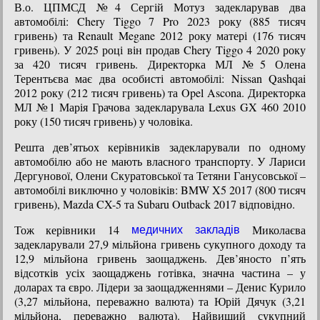
В.о. ЦПМСД №4 Сергій Мотуз задекларував два
автомобілі: Chery Tiggo 7 Pro 2023 року (885 тисяч
гривень) та Renault Megane 2012 року матері (176 тисяч
гривень). У 2025 році він продав Chery Tiggo 4 2020 року
за 420 тисяч гривень. Директорка МЛ №5 Олена
Терентьєва має два особисті автомобілі: Nissan Qashqai
2012 року (212 тисяч гривень) та Opel Ascona. Директорка
МЛ №1 Марія Грачова задекларувала Lexus GX 460 2010
року (150 тисяч гривень) у чоловіка.
Решта дев’ятьох керівників задекларували по одному
автомобілю або не мають власного транспорту. У Лариси
Дергунової, Олени Скуратовської та Тетяни Ганусовської –
автомобілі виключно у чоловіків: BMW X5 2017 (800 тисяч
гривень), Mazda CX-5 та Subaru Outback 2017 відповідно.
Тож керівники 14
Миколаєва
медичних закладів
задекларували 27,9 мільйона гривень сукупного доходу та
12,9 мільйона гривень заощаджень. Дев’яносто п’ять
відсотків усіх заощаджень готівка, значна частина – у
доларах та євро. Лідери за заощадженнями – Денис Курило
(3,27 мільйона, переважно валюта) та Юрій Дячук (3,21
мільйона, переважно валюта). Найвищий сукупний