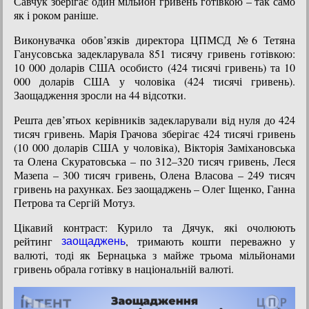
Савчук зберігає один мільйон гривень готівкою – так само
як і роком раніше.
Виконувачка обов’язків директора ЦПМСД №6 Тетяна
Ганусовська задекларувала 851 тисячу гривень готівкою:
10 000 доларів США особисто (424 тисячі гривень) та 10
000 доларів США у чоловіка (424 тисячі гривень).
Заощадження зросли на 44 відсотки.
Решта дев’ятьох керівників задекларували від нуля до 424
тисяч гривень. Марія Грачова зберігає 424 тисячі гривень
(10 000 доларів США у чоловіка), Вікторія Заміхановська
та Олена Скуратовська – по 312–320 тисяч гривень, Леся
Мазепа – 300 тисяч гривень, Олена Власова – 249 тисяч
гривень на рахунках. Без заощаджень – Олег Іщенко, Ганна
Петрова та Сергій Мотуз.
Цікавий контраст: Курило та Дячук, які очолюють
рейтинг
, тримають кошти переважно у
заощаджень
валюті, тоді як Бернацька з майже трьома мільйонами
гривень обрала готівку в національній валюті.