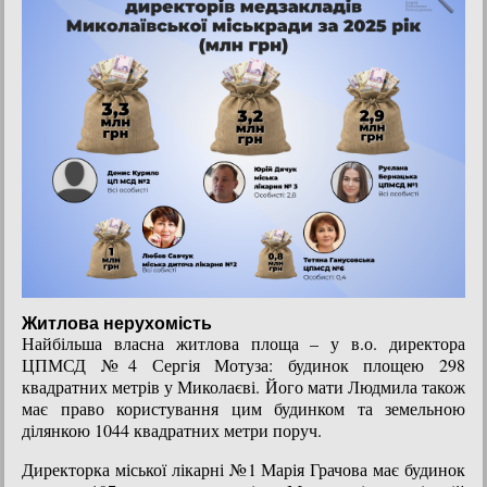
Житлова нерухомість
Найбільша власна житлова площа – у в.о. директора
ЦПМСД №4 Сергія Мотуза: будинок площею 298
квадратних метрів у Миколаєві. Його мати Людмила також
має право користування цим будинком та земельною
ділянкою 1044 квадратних метри поруч.
Директорка міської лікарні №1 Марія Грачова має будинок