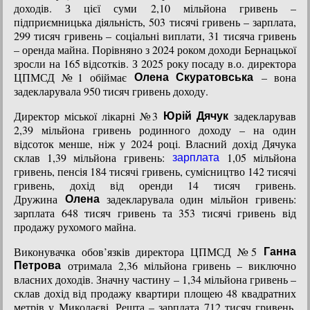
доходів. З цієї суми 2,10 мільйона гривень –
підприємницька діяльність, 503 тисячі гривень – зарплата,
299 тисяч гривень – соціальні виплати, 31 тисяча гривень
– оренда майна. Порівняно з 2024 роком доходи Бернацької
зросли на 165 відсотків. З 2025 року посаду в.о. директора
ЦПМСД №1 обіймає
– вона
Олена Скуратовська
задекларувала 950 тисяч гривень доходу.
Директор міської лікарні №3
задекларував
Юрій Дячук
2,39 мільйона гривень родинного доходу – на один
відсоток менше, ніж у 2024 році. Власний дохід Дячука
склав 1,39 мільйона гривень:
1,05 мільйона
зарплата
гривень, пенсія 184 тисячі гривень, сумісництво 142 тисячі
гривень, дохід від оренди 14 тисяч гривень.
Дружина
задекларувала один мільйон гривень:
Олена
зарплата 648 тисяч гривень та 353 тисячі гривень від
продажу рухомого майна.
Виконувачка обов’язків директора ЦПМСД №5
Ганна
отримала 2,36 мільйона гривень – виключно
Петрова
власних доходів. Значну частину – 1,34 мільйона гривень –
склав дохід від продажу квартири площею 48 квадратних
метрів у Миколаєві. Решта – зарплата 712 тисяч гривень,