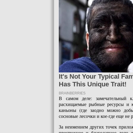
В самом деле: замечательный к
расхищаемые рыбные ресурсы и к
каньоны (где заодно можно добы
сосновые лесочки и кое-где еще не 
За неимением других точек прило
престижное и благодарное дело д