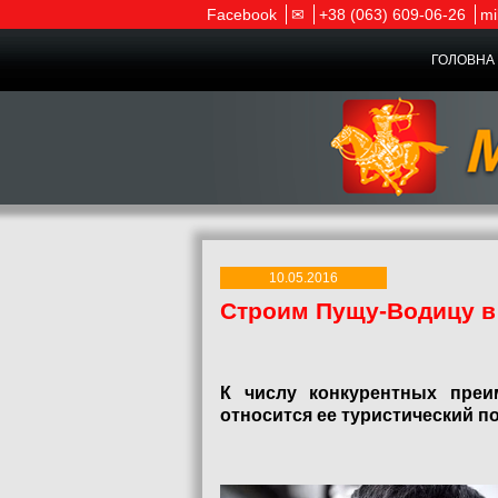
Facebook
✉
+38 (063) 609-06-26
mi
ГОЛОВНА 
10.05.2016
Строим Пущу-Водицу в
К числу конкурентных преи
относится ее туристический п