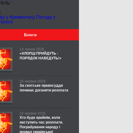
ість:
:
да у Кременчуці
Погода у
тополі
Блоги
14 липня 2026
«ХЛОПЦІ ПРИЙДУТЬ -
ПОРЯДОК НАВЕДУТЬ!»
26 червня 2026
За скотське правосуддя
починає доганяти розплата
22 червня 2026
Хто буде крайнім, коли
наступить час розплати.
Пограбування народу і
розвал української