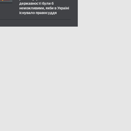
державності були б
неможливими, якби в Україні
існувало правосуддя