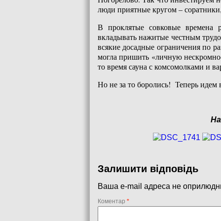
люди приятные кругом – соратники,
В проклятые совковые времена р
вкладывать нажитые честным труд
всякие досадные ограничения по ра
могла пришить «личную нескромност
то время сауна с комсомолками и в
Но не за то боролись! Теперь идем в
На фот
Залишити відповідь
Ваша e-mail адреса не оприлюдн
Коментар
*