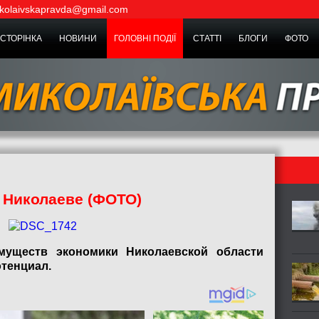
kolaivskapravda@gmail.com
СТОРІНКА
НОВИНИ
ГОЛОВНІ ПОДІЇ
СТАТТІ
БЛОГИ
ФОТО
 Николаеве (ФОТО)
муществ экономики Николаевской области
отенциал.