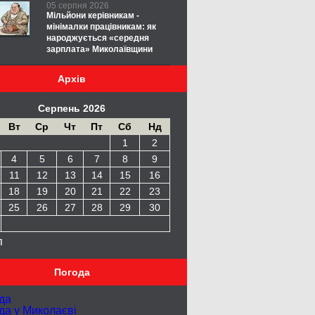
05 серпня 2026
Мільйони керівникам -
мінімалки працівникам: як
народжується «середня
зарплата» Миколаївщини
Архів
Серпень 2026
Вт
Ср
Чт
Пт
Сб
Нд
1
2
4
5
6
7
8
9
11
12
13
14
15
16
18
19
20
21
22
23
25
26
27
28
29
30
п
Погода
да
да у
Миколаєві