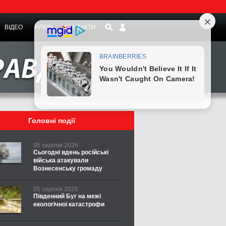
ВІДЕО
АРХІВ
КОНТАКТИ
Головні події
05 серпня 2026
Сьогодні вдень російські
війська атакували
Вознесенську громаду
05 серпня 2026
Південний Буг на межі
екологічної катастрофи