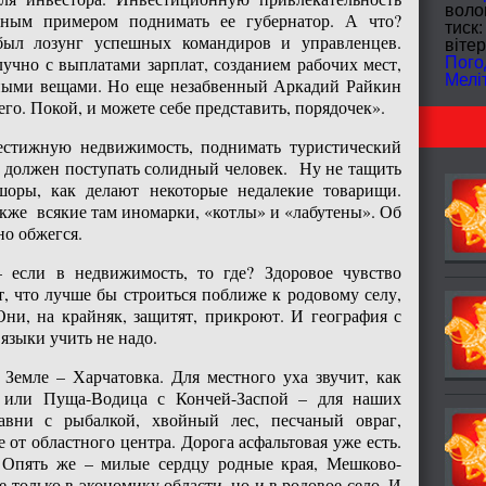
волог
чным примером поднимать ее губернатор. А что?
тиск:
был лозунг успешных командиров и управленцев.
вітер
лучно с выплатами зарплат, созданием рабочих мест,
Пого
Мелі
ными вещами. Но еще незабвенный Аркадий Райкин
го. Покой, и можете себе представить, порядочек».
рестижную недвижимость, поднимать туристический
 должен поступать солидный человек. Ну не тащить
оры, как делают некоторые недалекие товарищи.
кже всякие там иномарки, «котлы» и «лабутены». Об
но обжегся.
 если в недвижимость, то где? Здоровое чувство
, что лучше бы строиться поближе к родовому селу,
ни, на крайняк, защитят, прикроют. И география с
языки учить не надо.
 Земле – Харчатовка. Для местного уха звучит, как
а или Пуща-Водица с Кончей-Заспой – для наших
авни с рыбалкой, хвойный лес, песчаный овраг,
е от областного центра. Дорога асфальтовая уже есть.
 Опять же – милые сердцу родные края, Мешково-
 только в экономику области, но и в родовое село. И