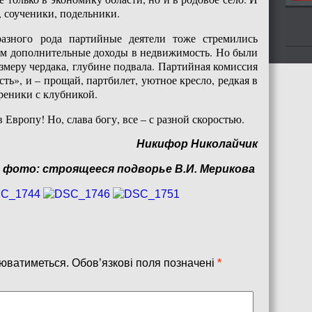
 соученики, подельники.
азного рода партийные деятели тоже стремились
ом дополнительные доходы в недвижимость. Но были
змеру чердака, глубине подвала. Партийная комиссия
ь», и – прощай, партбилет, уютное кресло, редкая в
ареники с клубникой.
 Европу! Но, слава богу, все – с разной скоростью.
Никифор Николайчик
о: строящееся подворье В.И. Мерикова
юватиметься.
Обов’язкові поля позначені
*