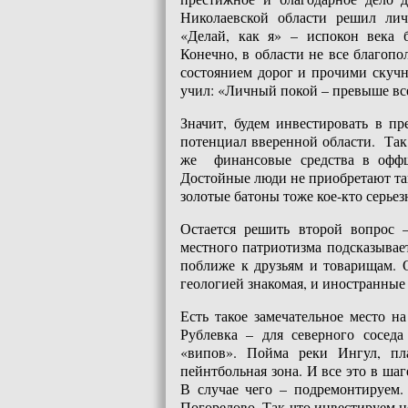
Николаевской области решил ли
«Делай, как я» – испокон века 
Конечно, в области не все благопо
состоянием дорог и прочими скуч
учил: «Личный покой – превыше все
Значит, будем инвестировать в п
потенциал вверенной области. Так
же финансовые средства в оффш
Достойные люди не приобретают та
золотые батоны тоже кое-кто серьез
Остается решить второй вопрос –
местного патриотизма подсказывает
поближе к друзьям и товарищам. О
геологией знакомая, и иностранные 
Есть такое замечательное место на
Рублевка – для северного сосед
«випов». Пойма реки Ингул, пл
пейнтбольная зона. И все это в шаг
В случае чего – подремонтируем.
Погорелово. Так что инвестируем не