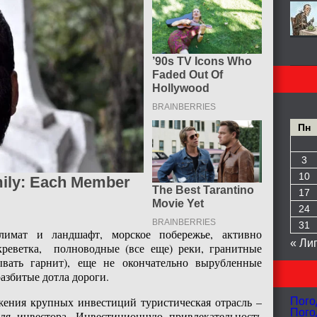
Пн
3
10
17
24
31
лимат и ландшафт, морское побережье, активно
« Ли
реветка, полноводные (все еще) реки, гранитные
вать гарнит), еще не окончательно вырубленные
разбитые дотла дороги.
жения крупных инвестиций туристическая отрасль –
Пого
Пого
ля инвестора. Инвестиционную привлекательность