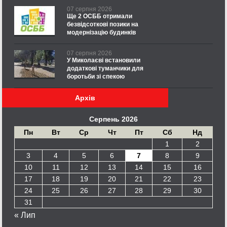
07 серпня 2026
Ще 2 ОСББ отримали
безвідсоткові позики на
модернізацію будинків
07 серпня 2026
У Миколаєві встановили
додаткові туманчики для
боротьби зі спекою
Архів
Серпень 2026
Пн
Вт
Ср
Чт
Пт
Сб
Нд
1
2
3
4
5
6
7
8
9
10
11
12
13
14
15
16
17
18
19
20
21
22
23
24
25
26
27
28
29
30
31
« Лип