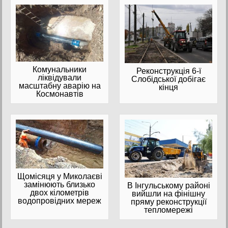
Комунальники
Реконструкція 6-ї
ліквідували
Слобідської добігає
масштабну аварію на
кінця
Космонавтів
Щомісяця у Миколаєві
замінюють близько
В Інгульському районі
двох кілометрів
вийшли на фінішну
водопровідних мереж
пряму реконструкції
тепломережі