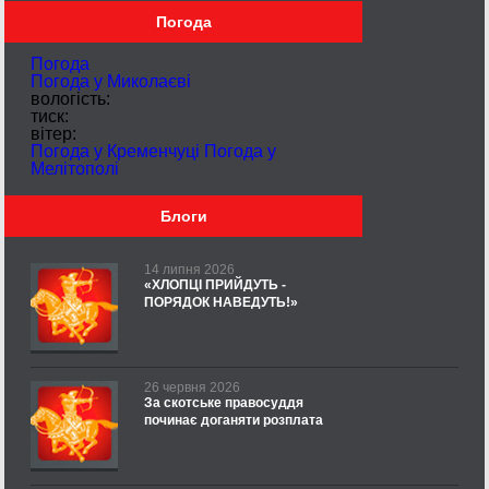
Погода
Погода
Погода у
Миколаєві
вологість:
тиск:
вітер:
Погода у Кременчуці
Погода у
Мелітополі
Блоги
14 липня 2026
«ХЛОПЦІ ПРИЙДУТЬ -
ПОРЯДОК НАВЕДУТЬ!»
26 червня 2026
За скотське правосуддя
починає доганяти розплата