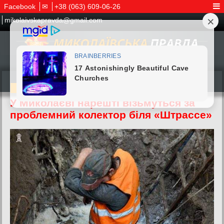
Facebook
✉
+38 (063) 609-06-26
mikolaivskapravda@gmail.com
01.06.2026
У Миколаєві нарешті візьмуться за
проблемний колектор біля «Штрассе»