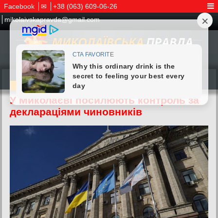
Facebook
✉
+38 (063) 609-06-26
mikolaivskapravda@gmail.com
31.05.2026
У Миколаєві посилюють контроль за
деклараціями чиновників