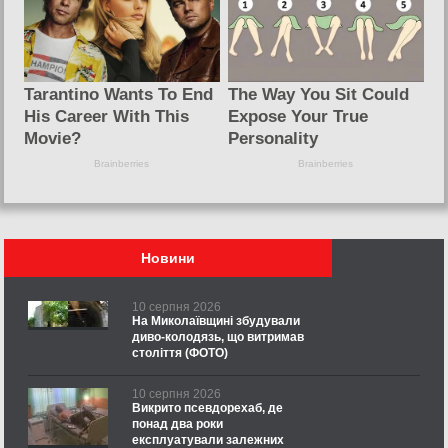
Новини
10 серпня 2026
На Миколаївщині збудували
диво-колодязь, що витримав
століття (ФОТО)
10 серпня 2026
Викрито псевдорехаб, де
понад два роки
експлуатували залежних