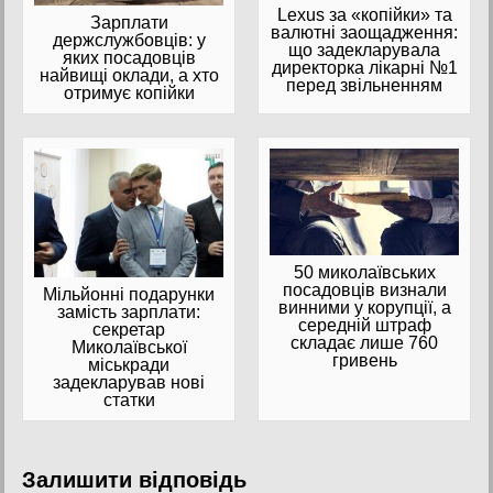
Lexus за «копійки» та
Зарплати
валютні заощадження:
держслужбовців: у
що задекларувала
яких посадовців
директорка лікарні №1
найвищі оклади, а хто
перед звільненням
отримує копійки
50 миколаївських
посадовців визнали
Мільйонні подарунки
винними у корупції, а
замість зарплати:
середній штраф
секретар
складає лише 760
Миколаївської
гривень
міськради
задекларував нові
статки
Залишити відповідь