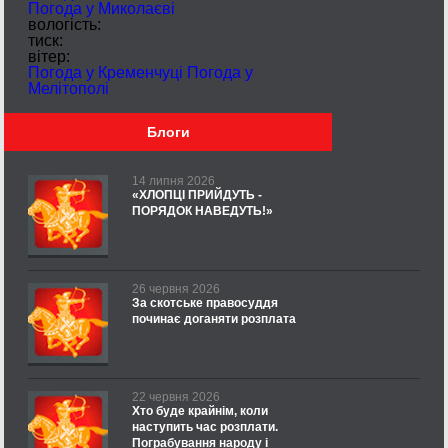
Погода у
Миколаєві
вологість:
тиск:
вітер:
Погода у Кременчуці
Погода у
Мелітополі
Блоги
14 липня 2026
«ХЛОПЦІ ПРИЙДУТЬ -
ПОРЯДОК НАВЕДУТЬ!»
26 червня 2026
За скотське правосуддя
починає доганяти розплата
22 червня 2026
Хто буде крайнім, коли
наступить час розплати.
Пограбування народу і