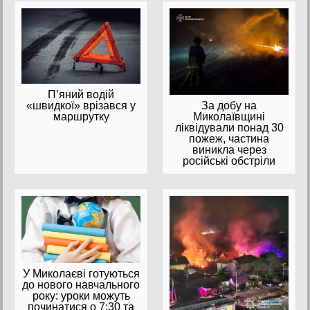
П’яний водій
«швидкої» врізався у
За добу на
маршрутку
Миколаївщині
ліквідували понад 30
пожеж, частина
виникла через
російські обстріли
У Миколаєві готуються
до нового навчального
року: уроки можуть
починатися о 7:30 та