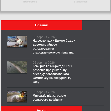
Новини
05 серпня 2026
На розкопках «Дикого Саду»
довели майнове
розшарування
стародавнього суспільства
05 серпня 2026
Комбриг 123-ї бригади ТрО
розповів про унікальну
висадку роботизованого
комплексу на Кінбурнську
косу
05 серпня 2026
Миколаїв під загрозою
сольового дефіциту
Архів