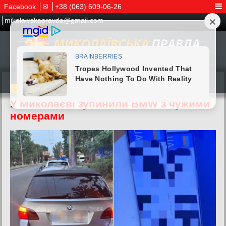
Facebook
✉
+38 (063) 609-06-26
mikolaivskapravda@gmail.com
07.07.2026
У Миколаєві зупинили BMW з чужими
номерами