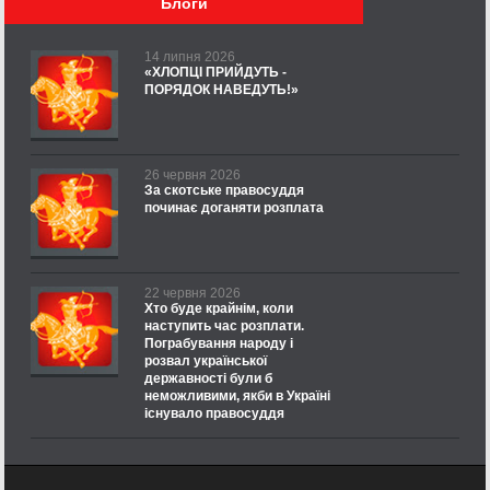
Блоги
14 липня 2026
«ХЛОПЦІ ПРИЙДУТЬ -
ПОРЯДОК НАВЕДУТЬ!»
26 червня 2026
За скотське правосуддя
починає доганяти розплата
22 червня 2026
Хто буде крайнім, коли
наступить час розплати.
Пограбування народу і
розвал української
державності були б
неможливими, якби в Україні
існувало правосуддя