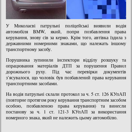
У Миколаєві патрульні поліцейські виявили водія
автомобіля BMW, який, попри позбавлення права
керування, знову сів за кермо. Крім того, автівка їздила з
державними номерними знаками, що належать іншому
транспортному засобу.
Порушника зупинили інспектори відділу розшуку та
опрацювання матеріалів ДТП за порушення Правил
дорожнього руху. Під час перевірки документів
з’ясувалося, що чоловік був позбавлений права керування
транспортними засобами.
На водія патрульні склали протокол за ч. 5 ст. 126 КУпАП
(повторне протягом року керування транспортним засобом
особою, позбавленою права керування) та винесли
постанову за ч. 1 ст. 121-3 КУпАП за використання
номерного знака, який не належить цьому автомобілю.