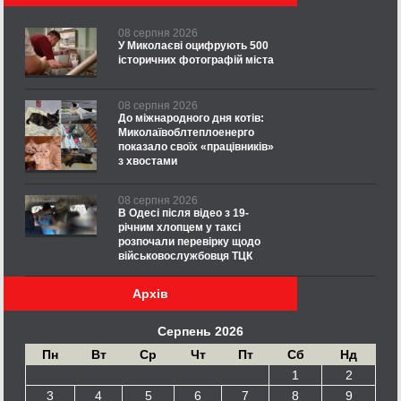
08 серпня 2026
У Миколаєві оцифрують 500
історичних фотографій міста
08 серпня 2026
До міжнародного дня котів:
Миколаївоблтеплоенерго
показало своїх «працівників»
з хвостами
08 серпня 2026
В Одесі після відео з 19-
річним хлопцем у таксі
розпочали перевірку щодо
військовослужбовця ТЦК
Архів
Серпень 2026
Пн
Вт
Ср
Чт
Пт
Сб
Нд
1
2
3
4
5
6
7
8
9