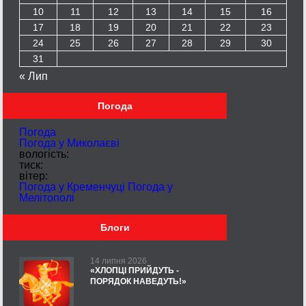
10
11
12
13
14
15
16
17
18
19
20
21
22
23
24
25
26
27
28
29
30
31
« Лип
Погода
Погода
Погода у
Миколаєві
вологість:
тиск:
вітер:
Погода у Кременчуці
Погода у
Мелітополі
Блоги
14 липня 2026
«ХЛОПЦІ ПРИЙДУТЬ -
ПОРЯДОК НАВЕДУТЬ!»