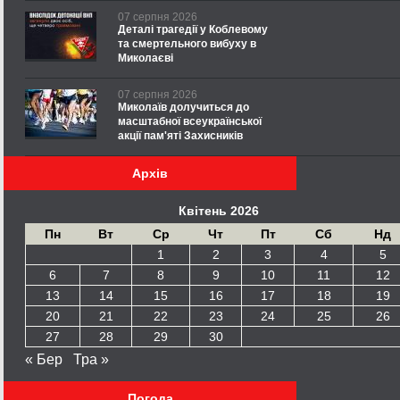
07 серпня 2026
Деталі трагедії у Коблевому
та смертельного вибуху в
Миколаєві
07 серпня 2026
Миколаїв долучиться до
масштабної всеукраїнської
акції пам'яті Захисників
Архів
Квітень 2026
Пн
Вт
Ср
Чт
Пт
Сб
Нд
1
2
3
4
5
6
7
8
9
10
11
12
13
14
15
16
17
18
19
20
21
22
23
24
25
26
27
28
29
30
« Бер
Тра »
Погода