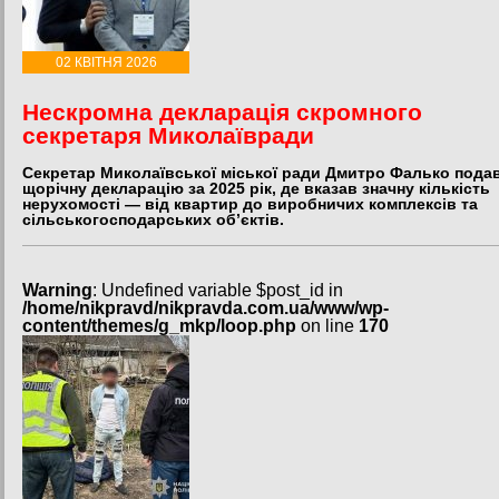
02 КВІТНЯ 2026
Нескромна декларація скромного
секретаря Миколаївради
Секретар Миколаївської міської ради Дмитро Фалько пода
щорічну декларацію за 2025 рік, де вказав значну кількість
нерухомості — від квартир до виробничих комплексів та
сільськогосподарських об’єктів.
Warning
: Undefined variable $post_id in
/home/nikpravd/nikpravda.com.ua/www/wp-
content/themes/g_mkp/loop.php
on line
170