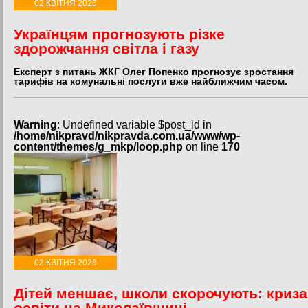
02 КВІТНЯ 2026
Українцям прогнозують різке
здорожчання світла і газу
Експерт з питань ЖКГ Олег Попенко прогнозує зростання
тарифів на комунальні послуги вже найближчим часом.
Warning
: Undefined variable $post_id in
/home/nikpravd/nikpravda.com.ua/www/wp-
content/themes/g_mkp/loop.php
on line
170
02 КВІТНЯ 2026
Дітей меншає, школи скорочують: криза
освіти на Миколаївщині