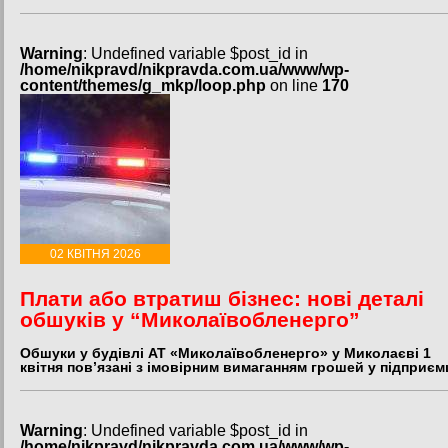
Warning
: Undefined variable $post_id in
/home/nikpravd/nikpravda.com.ua/www/wp-
content/themes/g_mkp/loop.php
on line
170
02 КВІТНЯ 2026
Плати або втратиш бізнес: нові деталі
обшуків у “Миколаївобленерго”
Обшуки у будівлі АТ «Миколаївобленерго» у Миколаєві 1
квітня пов’язані з імовірним вимаганням грошей у підприєм
Warning
: Undefined variable $post_id in
/home/nikpravd/nikpravda.com.ua/www/wp-