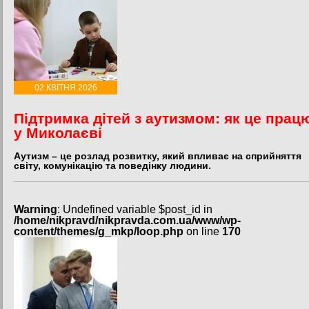
02 КВІТНЯ 2026
Підтримка дітей з аутизмом: як це прац
у Миколаєві
Аутизм – це розлад розвитку, який впливає на сприйняття
світу, комунікацію та поведінку людини.
Warning
: Undefined variable $post_id in
/home/nikpravd/nikpravda.com.ua/www/wp-
content/themes/g_mkp/loop.php
on line
170