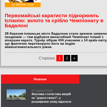
02 КВІТНЯ 2026
Первомайські каратисти підкорюють
Іспанію: золото та срібло Чемпіонату в
Бадалоні
28 березня іспанське місто Бадалона стало ареною запекли
поєдинків — там відбувся масштабний Чемпіонат Іспанії з
кіокушин карате. Турнір зібрав 434 учасники з 14 країн світу
що фактично перетворило його на подію
міжконтинентального рівня.
Сторінка:
1
2
»
Новини
07 серпня 2026
Жахлива статистика аварій
на "дорозі смерті", а
розширення знову відклали