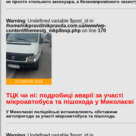
не просто стильного аксесуара, а безкомпромісного захист
Warning
: Undefined variable $post_id in
/home/nikpravd/nikpravda.com.ua/www/wp-
content/themes/g_mkp/loop.php
on line
170
02 КВІТНЯ 2026
ТЦК чи ні: подробиці аварії за участі
мікроавтобуса та пішохода у Миколаєві
У Миколаєві поліцейські встановлюють обставини
автопригоди за участі мікроавтобуса та пішохода.
Warning
: Undefined variable $post_id in