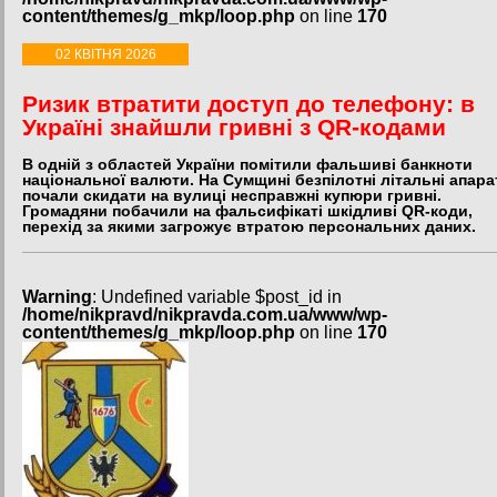
content/themes/g_mkp/loop.php
on line
170
02 КВІТНЯ 2026
Ризик втратити доступ до телефону: в
Україні знайшли гривні з QR-кодами
В одній з областей України помітили фальшиві банкноти
національної валюти. На Сумщині безпілотні літальні апара
почали скидати на вулиці несправжні купюри гривні.
Громадяни побачили на фальсифікаті шкідливі QR-коди,
перехід за якими загрожує втратою персональних даних.
Warning
: Undefined variable $post_id in
/home/nikpravd/nikpravda.com.ua/www/wp-
content/themes/g_mkp/loop.php
on line
170