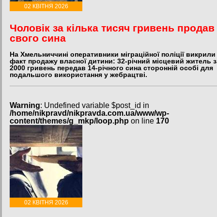
02 КВІТНЯ 2026
Чоловік за кілька тисяч гривень продав
свого сина
На Хмельниччині оперативники міграційної поліції викрили
факт продажу власної дитини: 32-річний місцевий житель з
2000 гривень передав 14-річного сина сторонній особі для
подальшого використання у жебрацтві.
Warning
: Undefined variable $post_id in
/home/nikpravd/nikpravda.com.ua/www/wp-
content/themes/g_mkp/loop.php
on line
170
02 КВІТНЯ 2026