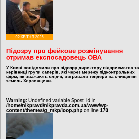
02 КВІТНЯ 2026
Підозру про фейкове розмінування
отримав експосадовець ОВА
У Києві повідомили про підозру директору підприємства та
керівниці групи саперів, які через мережу підконтрольних
фірм, як вважають слідчі, вигравали тендери на очищення
земель Херсонщини.
Warning
: Undefined variable $post_id in
/home/nikpravd/nikpravda.com.ua/www/wp-
content/themes/g_mkp/loop.php
on line
170