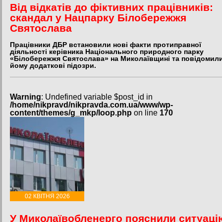
Від відкатів до фіктивних працівників:
скандал у Нацпарку Білобережжя
Святослава
Працівники ДБР встановили нові факти протиправної
діяльності керівника Національного природного парку
«Білобережжя Святослава» на Миколаївщині та повідомил
йому додаткові підозри.
Warning
: Undefined variable $post_id in
/home/nikpravd/nikpravda.com.ua/www/wp-
content/themes/g_mkp/loop.php
on line
170
02 КВІТНЯ 2026
У Миколаївобленерго пояснили ситуаці