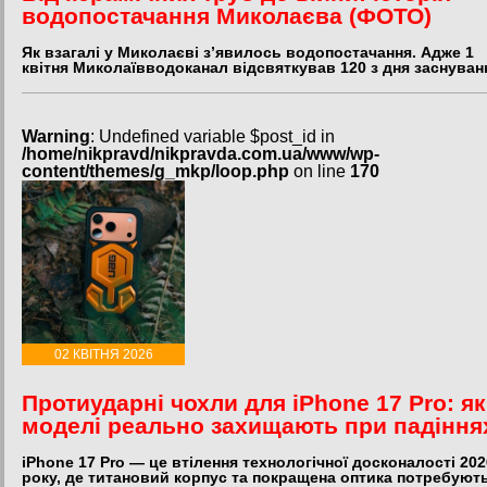
водопостачання Миколаєва (ФОТО)
Як взагалі у Миколаєві з’явилось водопостачання. Адже 1
квітня Миколаївводоканал відсвяткував 120 з дня заснуван
Warning
: Undefined variable $post_id in
/home/nikpravd/nikpravda.com.ua/www/wp-
content/themes/g_mkp/loop.php
on line
170
02 КВІТНЯ 2026
Протиударні чохли для iPhone 17 Pro: як
моделі реально захищають при падіння
iPhone 17 Pro — це втілення технологічної досконалості 202
року, де титановий корпус та покращена оптика потребуют