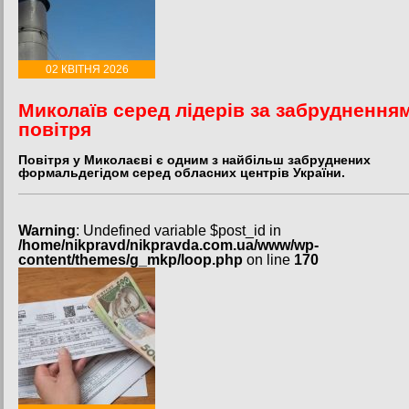
02 КВІТНЯ 2026
Миколаїв серед лідерів за забруднення
повітря
Повітря у Миколаєві є одним з найбільш забруднених
формальдегідом серед обласних центрів України.
Warning
: Undefined variable $post_id in
/home/nikpravd/nikpravda.com.ua/www/wp-
content/themes/g_mkp/loop.php
on line
170