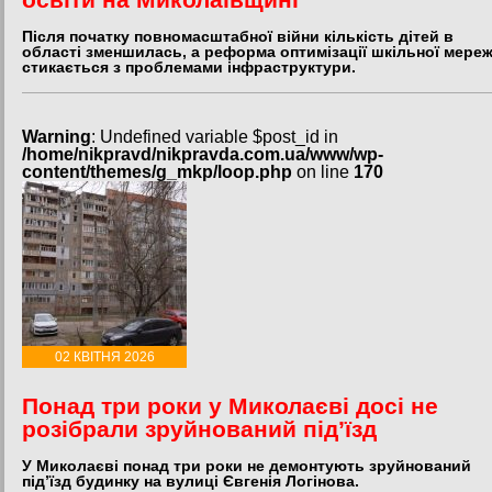
Після початку повномасштабної війни кількість дітей в
області зменшилась, а реформа оптимізації шкільної мереж
стикається з проблемами інфраструктури.
Warning
: Undefined variable $post_id in
/home/nikpravd/nikpravda.com.ua/www/wp-
content/themes/g_mkp/loop.php
on line
170
02 КВІТНЯ 2026
Понад три роки у Миколаєві досі не
розібрали зруйнований під’їзд
У Миколаєві понад три роки не демонтують зруйнований
під’їзд будинку на вулиці Євгенія Логінова.