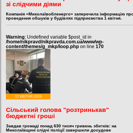
зі слідчими діями
Компанія «Миколаївобленерго» заперечила інформацію пр
проведення обшуків у будівлях підприємства 1 квітня.
Warning
: Undefined variable $post_id in
/home/nikpravd/nikpravda.com.ua/www/wp-
content/themes/g_mkp/loop.php
on line
170
02 КВІТНЯ 2026
Сільський голова "розтринькав"
бюджетні гроші
Завдав громаді понад 630 тисяч гривень збитків: на
Миколаївщині слідчі поліції завершили досудове