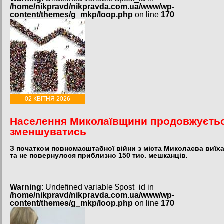
/home/nikpravd/nikpravda.com.ua/www/wp-
content/themes/g_mkp/loop.php
on line
170
02 КВІТНЯ 2026
Населення Миколаївщини продовжуєть
зменшуватись
З початком повномасштабної війни з міста Миколаєва виїх
та не повернулося приблизно 150 тис. мешканців.
Warning
: Undefined variable $post_id in
/home/nikpravd/nikpravda.com.ua/www/wp-
content/themes/g_mkp/loop.php
on line
170