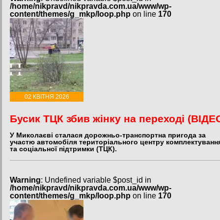
/home/nikpravd/nikpravda.com.ua/www/wp-
content/themes/g_mkp/loop.php
on line
170
02 КВІТНЯ 2026
Бусик ТЦК збив жінку на переході (ВІДЕ
У Миколаєві сталася дорожньо-транспортна пригода за
участю автомобіля територіального центру комплектуванн
та соціальної підтримки (ТЦК).
Warning
: Undefined variable $post_id in
/home/nikpravd/nikpravda.com.ua/www/wp-
content/themes/g_mkp/loop.php
on line
170