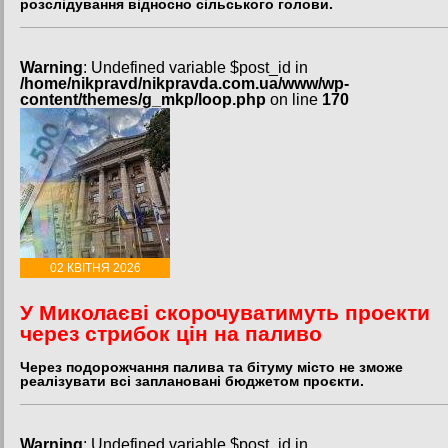
розслідування відносно сільського голови.
Warning
: Undefined variable $post_id in
/home/nikpravd/nikpravda.com.ua/www/wp-
content/themes/g_mkp/loop.php
on line
170
02 КВІТНЯ 2026
У Миколаєві скорочуватимуть проекти
через стрибок цін на паливо
Через подорожчання палива та бітуму місто не зможе
реалізувати всі заплановані бюджетом проєкти.
Warning
: Undefined variable $post_id in