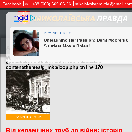
Facebook
✉
+38 (063) 609-06-26
mikolaivskapravda@gmail.co
Архів за:
02.04.2026
Warning
: Undefined variable $post_id in
/home/nikpravd/nikpravda.com.ua/www/wp-
content/themes/g_mkp/loop.php
on line
170
02 КВІТНЯ 2026
Від керамічних труб до війни: історія