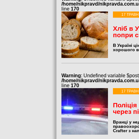
/home/nikpravd/nikpravda.com.
line
170
17 ТРАВН
Хліб в 
попри с
В Україні ц
хорошого в
Warning
: Undefined variable $post
/home/nikpravd/nikpravda.com.
line
170
17 ТРАВН
Поліція
через п
Вранці у не
правоохоро
Crafter з н