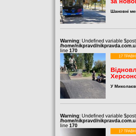
за нов
Шановні ме
Warning
: Undefined variable $post
/home/nikpravd/nikpravda.com.
line
170
17 ТРАВН
Відновл
Херсон
У Миколаєв
Warning
: Undefined variable $post
/home/nikpravd/nikpravda.com.
line
170
17 ТРАВН