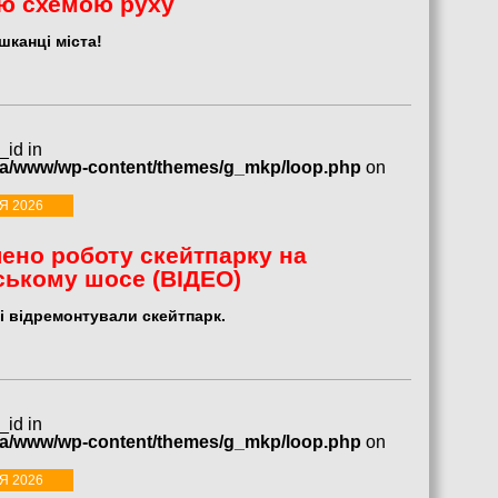
ою схемою руху
шканці міста!
_id in
ua/www/wp-content/themes/g_mkp/loop.php
on
Я 2026
ено роботу скейтпарку на
ському шосе (ВІДЕО)
і відремонтували скейтпарк.
_id in
ua/www/wp-content/themes/g_mkp/loop.php
on
Я 2026