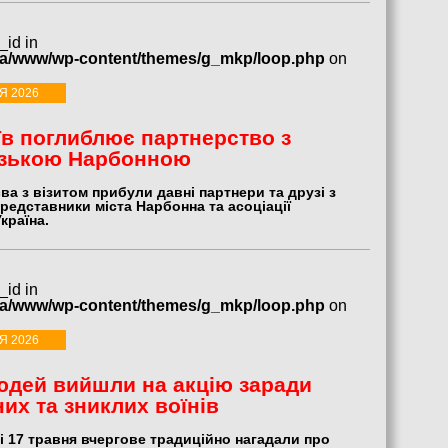
_id in
ua/www/wp-content/themes/g_mkp/loop.php
on
Я 2026
в поглиблює партнерство з
зькою Нарбонною
а з візитом прибули давні партнери та друзі з
редставники міста Нарбонна та асоціації
країна.
_id in
ua/www/wp-content/themes/g_mkp/loop.php
on
Я 2026
юдей вийшли на акцію заради
их та зниклих воїнів
і 17 травня вчергове традиційно нагадали про