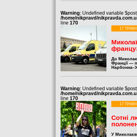
Warning
: Undefined variable $post
/home/nikpravd/nikpravda.com.
line
170
17 ТРАВН
Миколаї
францу
До Миколаєв
Франції — п
Нарбонна–У
Warning
: Undefined variable $post
/home/nikpravd/nikpravda.com.
line
170
17 ТРАВН
Сотні л
полонен
У Миколаєв