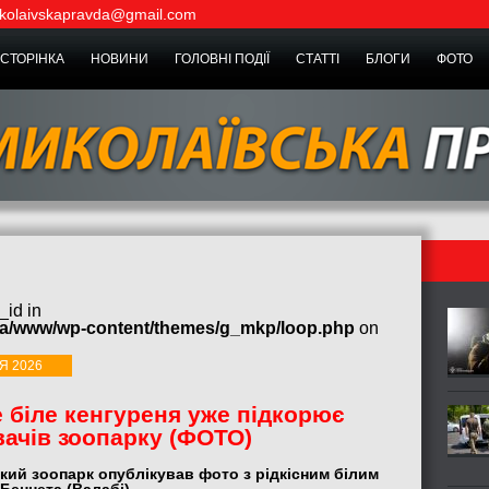
kolaivskapravda@gmail.com
СТОРІНКА
НОВИНИ
ГОЛОВНІ ПОДІЇ
СТАТТІ
БЛОГИ
ФОТО
_id in
ua/www/wp-content/themes/g_mkp/loop.php
on
Я 2026
е біле кенгуреня уже підкорює
вачів зоопарку (ФОТО)
кий зоопарк опублікував фото з рідкісним білим