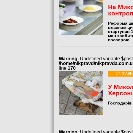
На Мико
контрол
Реформа шк
власним ци
стартував 
мав зробити
прозорою.
Warning
: Undefined variable $post
/home/nikpravd/nikpravda.com.
line
170
17 ТРАВН
У Микол
Херсон
Господарів 
Warning
: Undefined variable $post