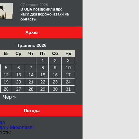
07 серпня 2026
В ОВА повідомили про
наслідки ворожої атаки на
область
Архів
Травень 2026
Вт
Ср
Чт
Пт
Сб
Нд
1
2
3
5
6
7
8
9
10
12
13
14
15
16
17
19
20
21
22
23
24
26
27
28
29
30
31
Чер »
Погода
да
да у
Миколаєві
ість: