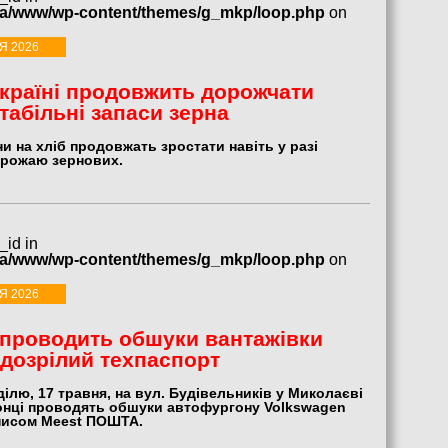
ua/www/wp-content/themes/g_mkp/loop.php
on
Я 2026
Україні продовжить дорожчати
табільні запаси зерна
іни на хліб продовжать зростати навіть у разі
рожаю зернових.
_id in
ua/www/wp-content/themes/g_mkp/loop.php
on
Я 2026
 проводить обшуки вантажівки
ідозрілий техпаспорт
ділю, 17 травня, на вул. Будівельників у Миколаєві
нці проводять обшуки автофургону Volkswagen
аписом Meest ПОШТА.