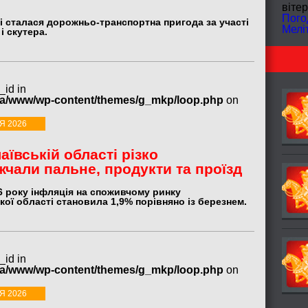
вітер
Пого
і сталася дорожньо-транспортна пригода за участі
Мелі
і скутера.
_id in
ua/www/wp-content/themes/g_mkp/loop.php
on
Я 2026
аївській області різко
чали пальне, продукти та проїзд
26 року інфляція на споживчому ринку
ої області становила 1,9% порівняно із березнем.
_id in
ua/www/wp-content/themes/g_mkp/loop.php
on
Я 2026