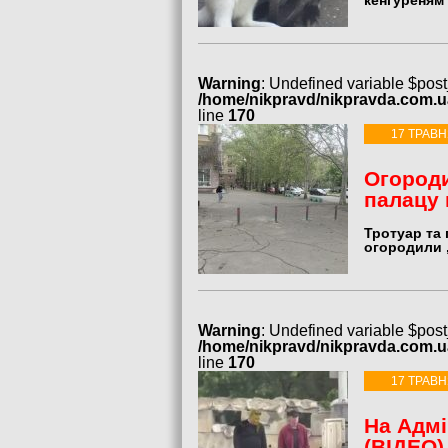
кенгуреням 
Warning
: Undefined variable $post
/home/nikpravd/nikpravda.com.
line
170
17 ТРАВН
Огороди
палацу 
Тротуар та 
огородили 
Warning
: Undefined variable $post
/home/nikpravd/nikpravda.com.
line
170
17 ТРАВН
На Адмі
(ВІДЕО)