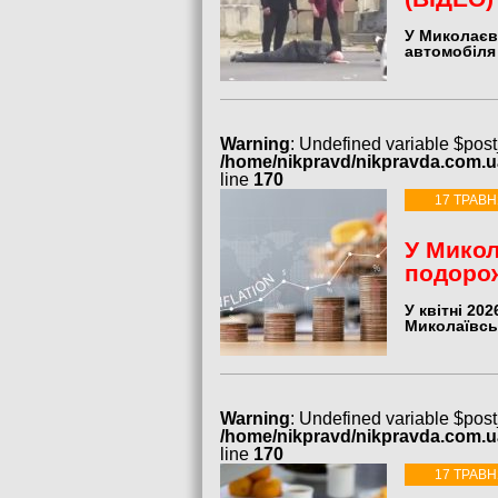
У Миколаєв
автомобіля 
Warning
: Undefined variable $post
/home/nikpravd/nikpravda.com.
line
170
17 ТРАВН
У Микол
подорож
У квітні 20
Миколаївськ
Warning
: Undefined variable $post
/home/nikpravd/nikpravda.com.
line
170
17 ТРАВН