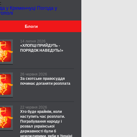
:
да у Кременчуці
Погода у
тополі
Блоги
14 липня 2026
«ХЛОПЦІ ПРИЙДУТЬ -
ПОРЯДОК НАВЕДУТЬ!»
26 червня 2026
За скотське правосуддя
починає доганяти розплата
22 червня 2026
Хто буде крайнім, коли
наступить час розплати.
Пограбування народу і
розвал української
державності були б
неможливими, якби в Україні