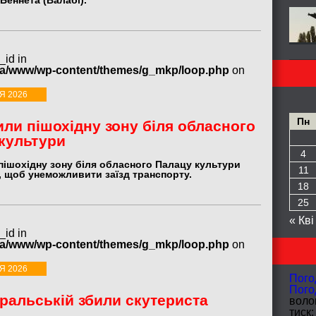
Беннета (Валабі).
_id in
ua/www/wp-content/themes/g_mkp/loop.php
on
Я 2026
Пн
ли пішохідну зону біля обласного
культури
4
пішохідну зону біля обласного Палацу культури
11
, щоб унеможливити заїзд транспорту.
18
25
« Кві
_id in
ua/www/wp-content/themes/g_mkp/loop.php
on
Я 2026
Пого
Пого
ральській збили скутериста
волог
тиск: