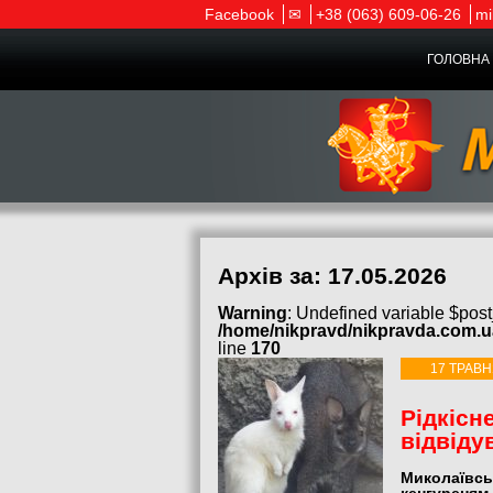
Facebook
✉
+38 (063) 609-06-26
mi
ГОЛОВНА 
Архів за:
17.05.2026
Warning
: Undefined variable $post
/home/nikpravd/nikpravda.com.
line
170
17 ТРАВН
Рідкісн
відвіду
Миколаївсь