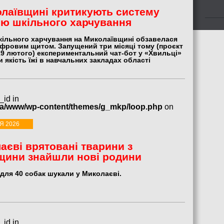
лаївщині критикують систему
ю шкільного харчування
ільного харчування на Миколаївщині обзавелася
фровим щитом. Запущений три місяці тому (проєкт
19 лютого) експериментальний чат-бот у «Хвильці»
 якість їжі в навчальних закладах області
_id in
ua/www/wp-content/themes/g_mkp/loop.php
on
Я 2026
аєві врятовані тварини з
щини знайшли нові родини
для 40 собак шукали у Миколаєві.
_id in