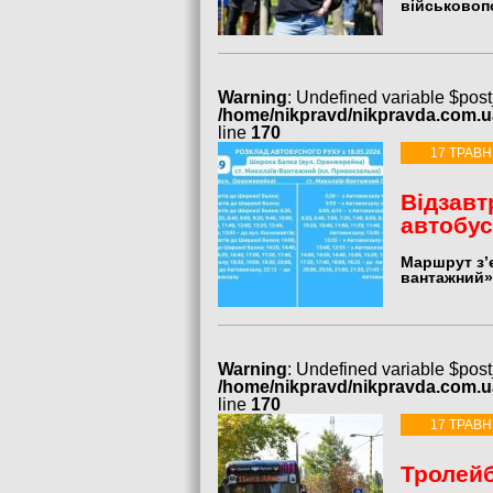
військовоп
Warning
: Undefined variable $post
/home/nikpravd/nikpravda.com.
line
170
17 ТРАВН
Відзавт
автобу
Маршрут з’
вантажний»
Warning
: Undefined variable $post
/home/nikpravd/nikpravda.com.
line
170
17 ТРАВН
Тролейб