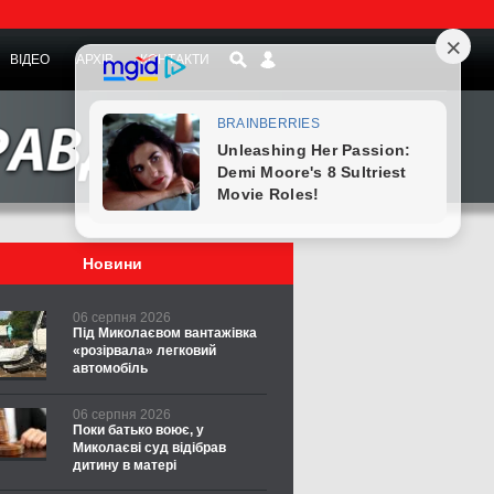
ВІДЕО
АРХІВ
КОНТАКТИ
Новини
06 серпня 2026
Під Миколаєвом вантажівка
«розірвала» легковий
автомобіль
06 серпня 2026
Поки батько воює, у
Миколаєві суд відібрав
дитину в матері