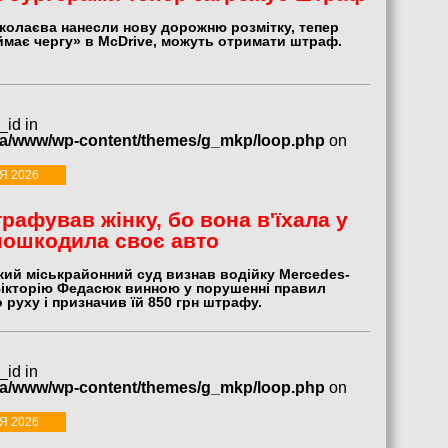
иколаєва нанесли нову дорожню розмітку, тепер
аймає чергу» в McDrive, можуть отримати штраф.
_id in
ua/www/wp-content/themes/g_mkp/loop.php
on
Я 2026
рафував жінку, бо вона в'їхала у
пошкодила своє авто
ий міськрайонний суд визнав водійку Mercedes-
Вікторію Федасюк винною у порушенні правил
руху і призначив їй 850 грн штрафу.
_id in
ua/www/wp-content/themes/g_mkp/loop.php
on
Я 2026