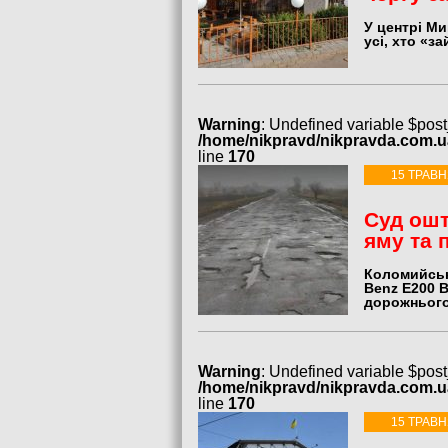
У центрі М
усі, хто «з
Warning
: Undefined variable $post
/home/nikpravd/nikpravda.com.
line
170
15 ТРАВН
Суд ошт
яму та 
Коломийськ
Benz E200 
дорожнього 
Warning
: Undefined variable $post
/home/nikpravd/nikpravda.com.
line
170
15 ТРАВН