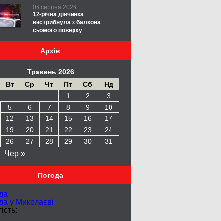
06 серпня 2026
12-річна дівчинка
вистрибнула з балкона
сьомого поверху
Архів
Травень 2026
Вт
Ср
Чт
Пт
Сб
Нд
1
2
3
5
6
7
8
9
10
12
13
14
15
16
17
19
20
21
22
23
24
26
27
28
29
30
31
Чер »
Погода
да
да у
Миколаєві
ість: