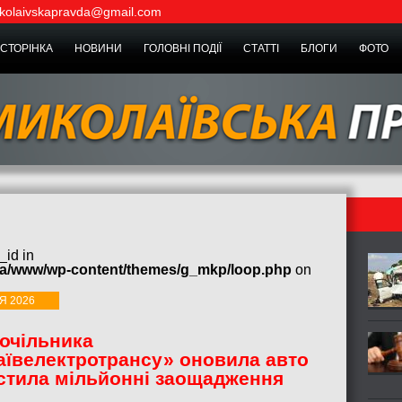
kolaivskapravda@gmail.com
СТОРІНКА
НОВИНИ
ГОЛОВНІ ПОДІЇ
СТАТТІ
БЛОГИ
ФОТО
_id in
ua/www/wp-content/themes/g_mkp/loop.php
on
Я 2026
очільника
ївелектротрансу» оновила авто
стила мільйонні заощадження