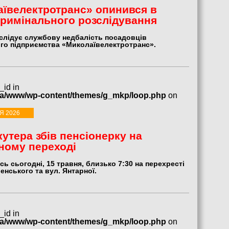
ївелектротранс» опинився в
кримінального розслідування
зслідує службову недбалість посадовців
го підприємства «Миколаївелектротранс».
_id in
ua/www/wp-content/themes/g_mkp/loop.php
on
Я 2026
кутера збів пенсіонерку на
ному переході
сь сьогодні, 15 травня, близько 7:30 на перехресті
енського та вул. Янтарної.
_id in
ua/www/wp-content/themes/g_mkp/loop.php
on