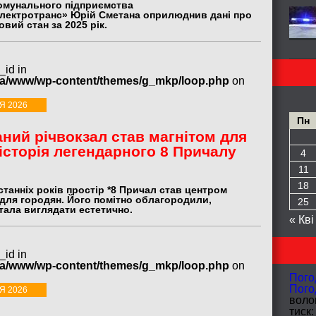
омунального підприємства
лектротранс» Юрій Сметана оприлюднив дані про
овий стан за 2025 рік.
_id in
ua/www/wp-content/themes/g_mkp/loop.php
on
Я 2026
Пн
ний річвокзал став магнітом для
 історія легендарного 8 Причалу
4
11
18
танніх років простір *8 Причал став центром
 для городян. Його помітно облагородили,
25
тала виглядати естетично.
« Кві
_id in
ua/www/wp-content/themes/g_mkp/loop.php
on
Пого
Пого
Я 2026
волог
тиск: