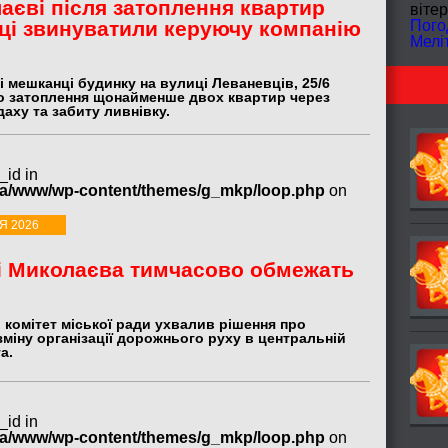
аєві після затоплення квартир
вітер
ці звинуватили керуючу компанію
Пого
Мелі
 мешканці будинку на вулиці Леваневців, 25/6
о затоплення щонайменше двох квартир через
даху та забиту ливнівку.
_id in
ua/www/wp-content/themes/g_mkp/loop.php
on
Я 2026
і Миколаєва тимчасово обмежать
 комітет міської ради ухвалив рішення про
міну організації дорожнього руху в центральній
а.
_id in
ua/www/wp-content/themes/g_mkp/loop.php
on