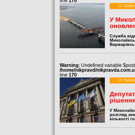
line
170
15 ТРАВН
У Микол
оновлен
Служба від
Миколаївсь
Варварівсь
Warning
: Undefined variable $post
/home/nikpravd/nikpravda.com.
line
170
15 ТРАВН
Депутат
рішення
У Миколаївс
розгляд зем
кількості го