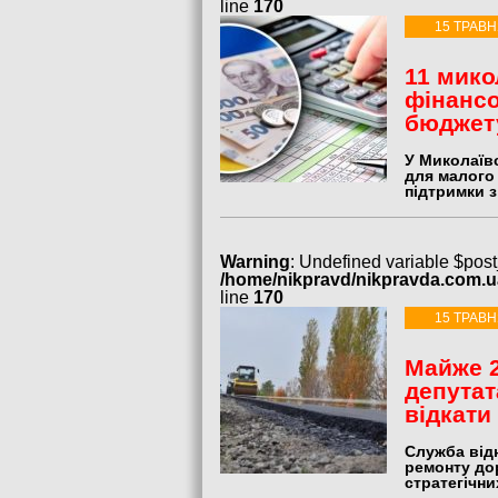
line
170
15 ТРАВН
11 мико
фінансо
бюджет
У Миколаївс
для малого 
підтримки 
Warning
: Undefined variable $post
/home/nikpravd/nikpravda.com.
line
170
15 ТРАВН
Майже 2
депутат
відкати
Служба від
ремонту дор
стратегічних