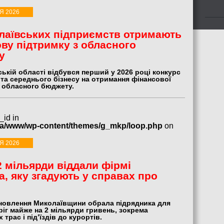
Я 2026
лаївських підприємств отримають
ву підтримку з обласного
у
ькій області відбувся перший у 2026 році конкурс
та середнього бізнесу на отримання фінансової
з обласного бюджету.
_id in
ua/www/wp-content/themes/g_mkp/loop.php
on
Я 2026
 мільярди віддали фірмі
а, яку згадують у справах про
новлення Миколаївщини обрала підрядника для
іг майже на 2 мільярди гривень, зокрема
 трас і під’їздів до курортів.