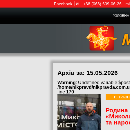
Facebook
✉
+38 (063) 609-06-26
mi
ГОЛОВНА 
Архів за:
15.05.2026
Warning
: Undefined variable $post
/home/nikpravd/nikpravda.com.
line
170
15 ТРАВН
Родина 
«Микола
та наро