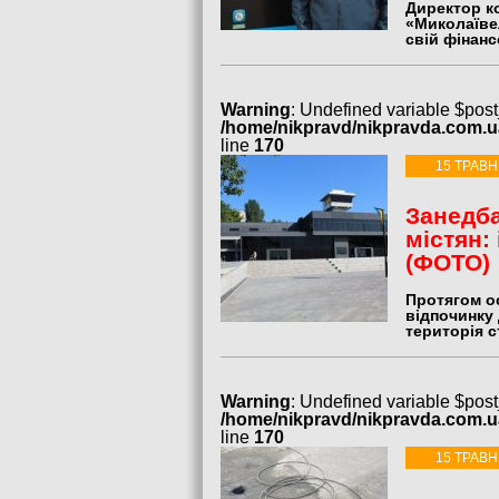
Директор к
«Миколаїве
свій фінанс
Warning
: Undefined variable $post
/home/nikpravd/nikpravda.com.
line
170
15 ТРАВН
Занедба
містян:
(ФОТО)
Протягом ос
відпочинку
територія с
Warning
: Undefined variable $post
/home/nikpravd/nikpravda.com.
line
170
15 ТРАВН