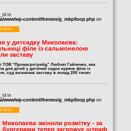
_id in
ua/www/wp-content/themes/g_mkp/loop.php
on
Я 2026
я у дитсадку Миколаєва:
льниці філе із сальмонелою
ли заставу
і ТОВ “Промагротрейд” Любові Гайченко, яка
а для дітей у дитячий садок куряче філе із
ю, суд визначив заставу в понад 200 тисяч
_id in
ua/www/wp-content/themes/g_mkp/loop.php
on
Я 2026
і Миколаєва змінили розмітку - за
а бургерами тепер загрожує штраф