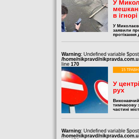
У Микол
мешкан
в ігнорі
У Миколаєві
заявили пр
протікання 
Warning
: Undefined variable $post
/home/nikpravd/nikpravda.com.
line
170
15 ТРАВН
У центр
рух
Виконавчий
тимчасову з
частині міст
Warning
: Undefined variable $post
/home/nikpravd/nikpravda.com.