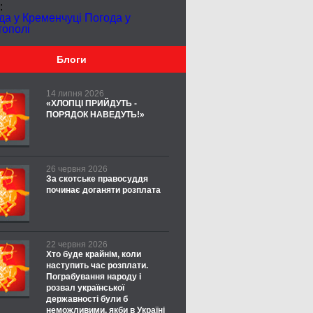
:
да у Кременчуці
Погода у
тополі
Блоги
14 липня 2026
«ХЛОПЦІ ПРИЙДУТЬ -
ПОРЯДОК НАВЕДУТЬ!»
26 червня 2026
За скотське правосуддя
починає доганяти розплата
22 червня 2026
Хто буде крайнім, коли
наступить час розплати.
Пограбування народу і
розвал української
державності були б
неможливими, якби в Україні