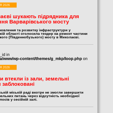
Я 2026
аєві шукають підрядника для
ня Варварівського мосту
новлення та розвитку інфраструктури у
кій області оголосила тендер на ремонт частини
кого (Південнобузького) мосту в Миколаєві.
_id in
ua/www/wp-content/themes/g_mkp/loop.php
on
Я 2026
и втекли із зали, земельні
 заблоковані
ькій міській раді вкотре не змогли завершити
ельних питань через відсутність необхідної
лосів у сесійній залі.