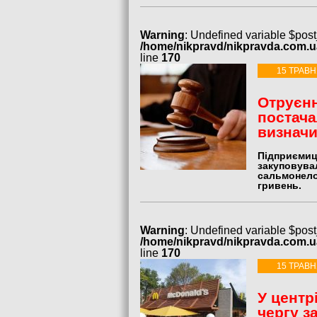
Warning
: Undefined variable $post
/home/nikpravd/nikpravda.com.
line
170
15 ТРАВН
Отруєнн
постача
визначи
Підприємиц
закуповувал
сальмонело
гривень.
Warning
: Undefined variable $post
/home/nikpravd/nikpravda.com.
line
170
15 ТРАВН
У центр
чергу з