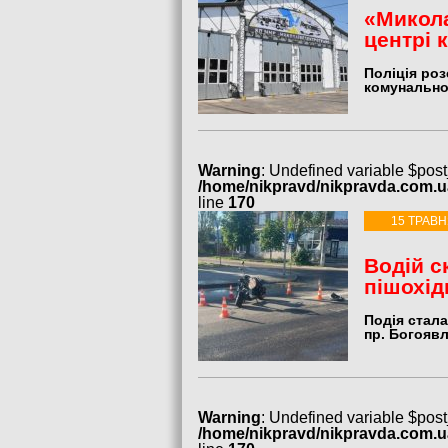
«Микола
центрі 
Поліція ро
комунально
Warning
: Undefined variable $post
/home/nikpravd/nikpravda.com.
line
170
15 ТРАВН
Водій с
пішохід
Подія стала
пр. Богоявл
Warning
: Undefined variable $post
/home/nikpravd/nikpravda.com.