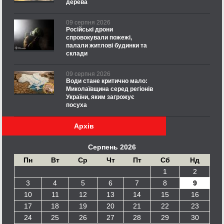
дерева
09 серпня 2026
Російські дрони
спровокували пожежі,
палали житлові будинки та
склади
09 серпня 2026
Води стане критично мало:
Миколаївщина серед регіонів
України, яким загрожує
посуха
Архів
Серпень 2026
Пн
Вт
Ср
Чт
Пт
Сб
Нд
1
2
3
4
5
6
7
8
9
10
11
12
13
14
15
16
17
18
19
20
21
22
23
24
25
26
27
28
29
30