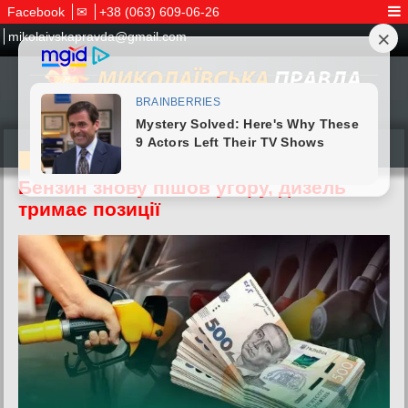
Facebook
✉
+38 (063) 609-06-26
mikolaivskapravda@gmail.com
18.05.2026
Бензин знову пішов угору, дизель
тримає позиції