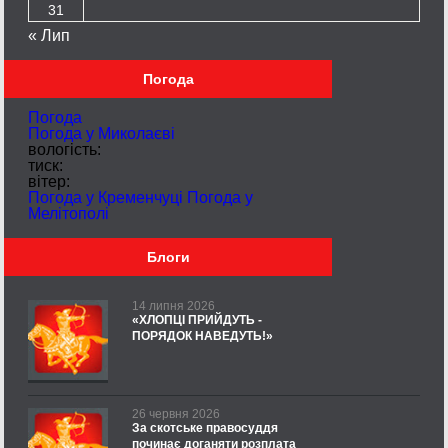
31
« Лип
Погода
Погода
Погода у
Миколаєві
вологість:
тиск:
вітер:
Погода у Кременчуці
Погода у
Мелітополі
Блоги
14 липня 2026
«ХЛОПЦІ ПРИЙДУТЬ -
ПОРЯДОК НАВЕДУТЬ!»
26 червня 2026
За скотське правосуддя
починає доганяти розплата