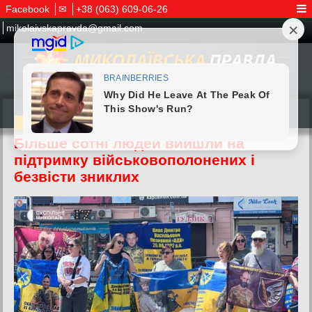
Facebook
✉
+38 (063) 609-06-26
mikolaivskapravda@gmail.com
05.07.2026
Більше сотні людей вийшли на
підтримку військовополонених і
безвісти зниклих