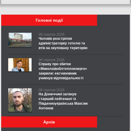
Головні події
06 серпня 2026
Чоловік розстріляв
адміністраторку готелю та
втік на окуповану територію
06 серпня 2026
Справу про збитки
«Миколаївоблтеплоенерго»
закрили: ексчиновник
уникнув відповідальності
06 серпня 2026
На Донеччині загинув
старший лейтенант із
Південноукраїнська Максим
Антонов
Архів