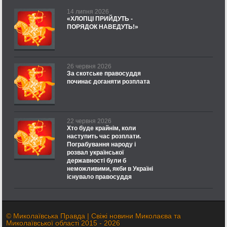
14 липня 2026
«ХЛОПЦІ ПРИЙДУТЬ -
ПОРЯДОК НАВЕДУТЬ!»
26 червня 2026
За скотське правосуддя
починає доганяти розплата
22 червня 2026
Хто буде крайнім, коли
наступить час розплати.
Пограбування народу і
розвал української
державності були б
неможливими, якби в Україні
існувало правосуддя
© Миколаївська Правда | Свіжі новини Миколаєва та
Миколаївської області 2015 - 2026