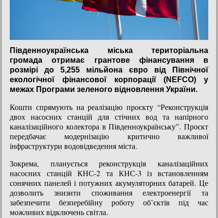
Південноукраїнська міська територіальна
громада отримає грантове фінансування в
розмірі до 5,255 мільйона євро від Північної
екологічної фінансової корпорації (NEFCO) у
межах Програми зеленого відновлення України.
Кошти спрямують на реалізацію проєкту “Реконструкція
двох насосних станцій для стічних вод та напірного
каналізаційного колектора в Південноукраїнську”. Проєкт
передбачає модернізацію критично важливої
інфраструктури водовідведення міста.
Зокрема, планується реконструкція каналізаційних
насосних станцій КНС-2 та КНС-3 із встановленням
сонячних панелей і потужних акумуляторних батарей. Це
дозволить знизити споживання електроенергії та
забезпечити безперебійну роботу об’єктів під час
можливих відключень світла.