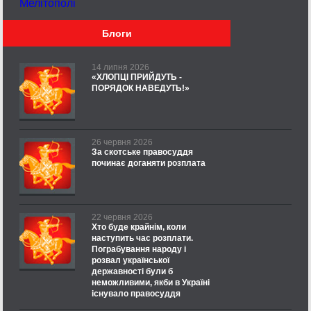
Мелітополі
Блоги
14 липня 2026
«ХЛОПЦІ ПРИЙДУТЬ -
ПОРЯДОК НАВЕДУТЬ!»
26 червня 2026
За скотське правосуддя
починає доганяти розплата
22 червня 2026
Хто буде крайнім, коли
наступить час розплати.
Пограбування народу і
розвал української
державності були б
неможливими, якби в Україні
існувало правосуддя