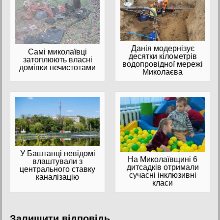
Данія модернізує
Самі миколаївці
десятки кілометрів
затоплюють власні
водопровідної мережі
домівки нечистотами
Миколаєва
У Баштанці невідомі
На Миколаївщині 6
влаштували з
дитсадків отримали
центрального ставку
сучасні інклюзивні
каналізацію
класи
Залишити відповідь