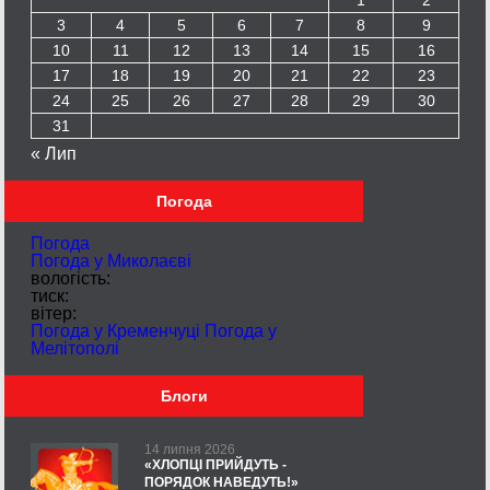
3
4
5
6
7
8
9
10
11
12
13
14
15
16
17
18
19
20
21
22
23
24
25
26
27
28
29
30
31
« Лип
Погода
Погода
Погода у
Миколаєві
вологість:
тиск:
вітер:
Погода у Кременчуці
Погода у
Мелітополі
Блоги
14 липня 2026
«ХЛОПЦІ ПРИЙДУТЬ -
ПОРЯДОК НАВЕДУТЬ!»