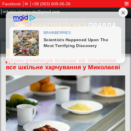
Facebook
✉
+38 (063) 609-06-26
mikolaivskapravda@gmail.com
08.07.2026
Держсубвенція більше не покриває
все шкільне харчування у Миколаєві