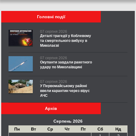
Головні події
07 серпня 2026
Деталі трагедії у Коблевому
та смертельного вибуху в
Миколаєві
07 серпня 2026
Окупанти завдали ракетного
удару по Миколаївщині
07 серпня 2026
У Первомайському районі
ввели карантин через вірус
АЧС
Архів
Серпень 2026
Пн
Вт
Ср
Чт
Пт
Сб
Нд
1
2