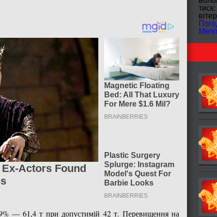
волог
тиск:
вітер
Пого
Мелі
19% — 61,4 т при допустимій 42 т. Перевищення на