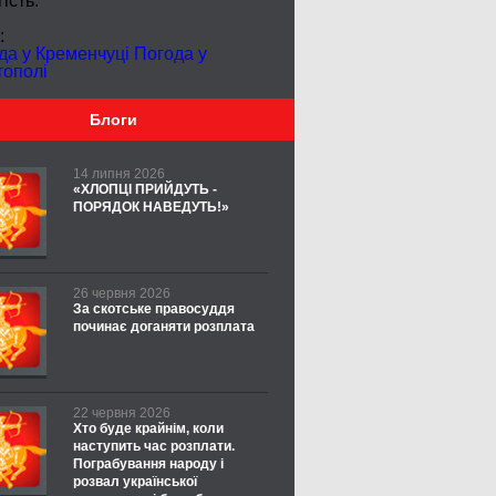
ість:
:
да у Кременчуці
Погода у
тополі
Блоги
14 липня 2026
«ХЛОПЦІ ПРИЙДУТЬ -
ПОРЯДОК НАВЕДУТЬ!»
26 червня 2026
За скотське правосуддя
починає доганяти розплата
22 червня 2026
Хто буде крайнім, коли
наступить час розплати.
Пограбування народу і
розвал української