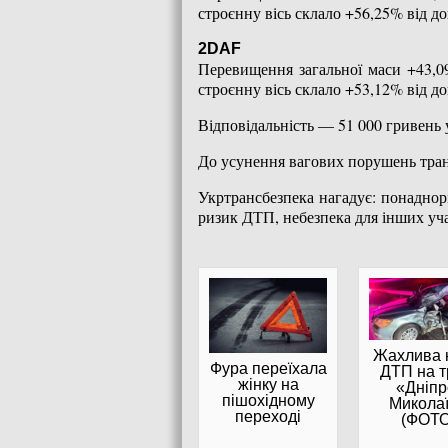
строєнну вісь склало +56,25% від д
2DAF
Перевищення загальної маси +43,
строєнну вісь склало +53,12% від д
Відповідальність — 51 000 гривень
До усунення вагових порушень транс
Укртрансбезпека нагадує: понадно
ризик ДТП, небезпека для інших уча
Жахлива 
Фура переїхала
ДТП на т
жінку на
«Дніпр
пішохідному
Микола
переході
(ФОТО