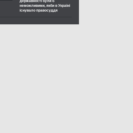
державності були б
неможливими, якби в Україні
існувало правосуддя