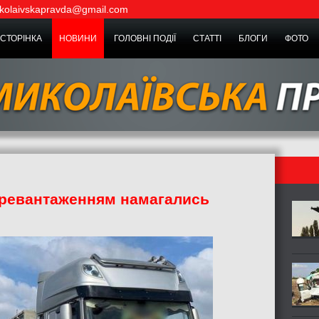
kolaivskapravda@gmail.com
СТОРІНКА
НОВИНИ
ГОЛОВНІ ПОДІЇ
СТАТТІ
БЛОГИ
ФОТО
еревантаженням намагались