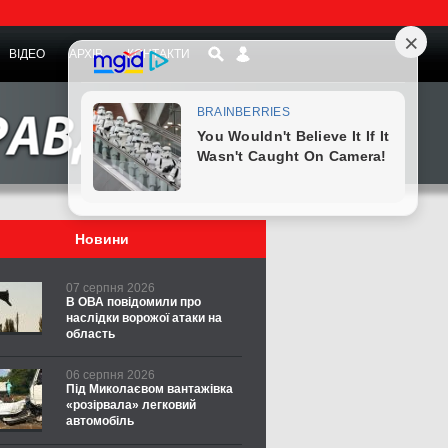
ВІДЕО
АРХІВ
КОНТАКТИ
Новини
07 серпня 2026
В ОВА повідомили про
наслідки ворожої атаки на
область
06 серпня 2026
Під Миколаєвом вантажівка
«розірвала» легковий
автомобіль