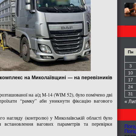
Пн
3
10
комплекс на Миколаївщині — на перевізників
17
24
озташованої на а/д М-14 (WIM 52), було помічено дві
31
проїхати “рамку” аби уникнути фіксацію вагового
« Ли
о нагляду (контролю) у Миколаївській області було
я встановлення вагових параметрів та перевірки
Пого
Пого