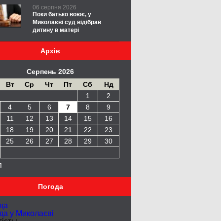
06 серпня 2026
Поки батько воює, у
Миколаєві суд відібрав
дитину в матері
Архів
Серпень 2026
Вт
Ср
Чт
Пт
Сб
Нд
1
2
4
5
6
7
8
9
11
12
13
14
15
16
18
19
20
21
22
23
25
26
27
28
29
30
п
Погода
да
да у
Миколаєві