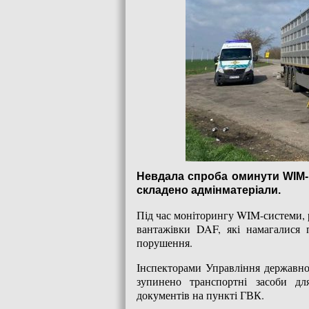
Невдала спроба оминути WIM-
складено адмінматеріали.
Під час моніторингу WIM-системи, р
вантажівки DAF, які намагалися 
порушення.
Інспекторами Управління державног
зупинено транспортні засоби дл
документів на пункті ГВК.