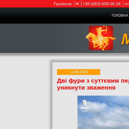
Facebook
✉
+38 (063) 609-06-26
mi
ГОЛОВНА 
12.04.2026
Дві фури з суттєвим п
уникнути зваження