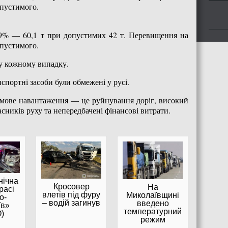
опустимого.
09% — 60,1 т при допустимих 42 т. Перевищення на
опустимого.
 у кожному випадку.
портні засоби були обмежені у русі.
рмове навантаження — це руйнування доріг, високий
сників руху та непередбачені фінансові витрати.
нічна
Кросовер
На
расі
влетів під фуру
Миколаївщині
о-
– водій загинув
введено
їв»
температурний
)
режим