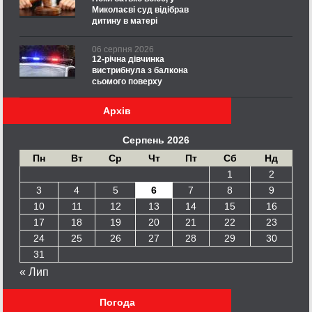
Миколаєві суд відібрав
дитину в матері
06 серпня 2026
12-річна дівчинка
вистрибнула з балкона
сьомого поверху
Архів
Серпень 2026
Пн
Вт
Ср
Чт
Пт
Сб
Нд
1
2
3
4
5
6
7
8
9
10
11
12
13
14
15
16
17
18
19
20
21
22
23
24
25
26
27
28
29
30
31
« Лип
Погода