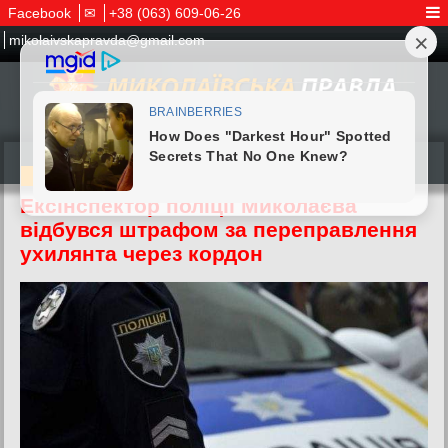
Facebook
✉
+38 (063) 609-06-26
mikolaivskapravda@gmail.com
25.04.2026
Ексінспектор поліції Миколаєва
відбувся штрафом за переправлення
ухилянта через кордон