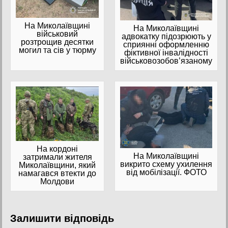
На Миколаївщині
На Миколаївщині
військовий
адвокатку підозрюють у
розтрощив десятки
сприянні оформленню
могил та сів у тюрму
фіктивної інвалідності
військовозобов’язаному
На кордоні
На Миколаївщині
затримали жителя
викрито схему ухилення
Миколаївщини, який
від мобілізації. ФОТО
намагався втекти до
Молдови
Залишити відповідь