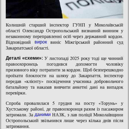
Колишній старший інспектор ГУНП у Миколаївській
області Олександр Остропольський визнаний винним у
незаконному переправленні осіб через державний кордон.
Відповідний
виніс Міжгірський районний суд
вирок
Закарпатської області.
У листопаді 2025 року тоді ще чинний
Деталі «схеми»:
правоохоронець погодився допомогти чоловіку
призовного віку потрапити за кордон. Щоб безперешкодно
проїхати блокпости на шляху до Закарпаття, інспектор
передав «клієнту» посвідчення учасника добровольчого
батальйону та наказав вивчити анкетні дані на випадок
перевірки.
Спроба провалилася 5 грудня на посту «Торунь» у
Хустському районі, де правоохоронця разом із пасажиром
затримали. За
НАЗК, з лав поліції Миколаївщини
даними
Остропольський звільнився лише через кілька днів після
затримання.