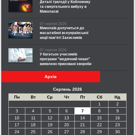
Деталі трагедії у Коблевому
та смертельного вибуху в
Миколаєві
07 серпня 2026
Миколаїв долучиться до
масштабної всеукраїнської
акції пам'яті Захисників
07 серпня 2026
У багатьох учасників
програми "медичний чекап"
виявлено приховані хвороби
Архів
Серпень 2026
Пн
Вт
Ср
Чт
Пт
Сб
Нд
1
2
3
4
5
6
7
8
9
10
11
12
13
14
15
16
17
18
19
20
21
22
23
24
25
26
27
28
29
30