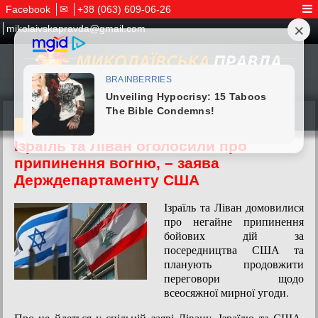
Facebook
✉
+38 (063) 609-06-26
mikolaivskapravda@gmail.com
04.06.2026
Ізраїль та Ліван оголосили про
припинення вогню, – заява
Держдепартаменту США
Ізраїль та Ліван домовилися
про негайне припинення
бойових дій за
посередництва США та
планують продовжити
переговори щодо
всеосяжної мирної угоди.
Про це йдеться у спільній заяві Лівану, Ізраїлю та США,