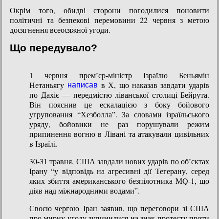
Окрім того, обидві сторони погодилися поновити
політичні та безпекові перемовини 22 червня з метою
досягнення всеосяжної угоди.
Що передувало?
1 червня прем’єр-міністр Ізраїлю Беньямін
Нетаньягу
в Х, що наказав завдати ударів
написав
по Дахіє –– передмістю ліванської столиці Бейрута.
Він пояснив це ескалацією з боку бойового
угруповання “Хезболла”. За словами ізраїльського
уряду, бойовики не раз порушували режим
припинення вогню в Лівані та атакували цивільних
в Ізраїлі.
30-31 травня, США завдали нових ударів по об’єктах
Ірану “у відповідь на агресивні дії Тегерану, серед
яких збиття американського безпілотника MQ-1, що
діяв над міжнародними водами”.
Своєю чергою Іран заявив, що переговори зі США
про мирну угоду зупинилися на знак протесту проти