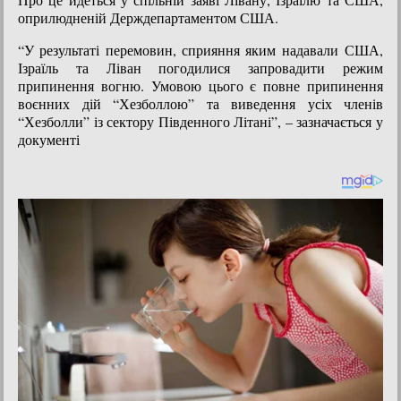
оприлюдненій Держдепартаментом США.
“У результаті перемовин, сприяння яким надавали США,
Ізраїль та Ліван погодилися запровадити режим
припинення вогню. Умовою цього є повне припинення
воєнних дій “Хезболлою” та виведення усіх членів
“Хезболли” із сектору Південного Літані”, – зазначається у
документі