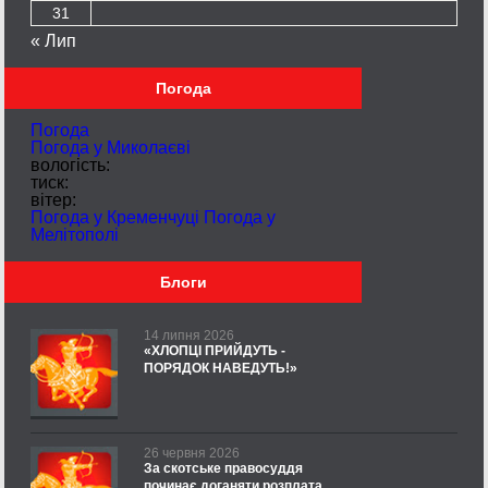
31
« Лип
Погода
Погода
Погода у
Миколаєві
вологість:
тиск:
вітер:
Погода у Кременчуці
Погода у
Мелітополі
Блоги
14 липня 2026
«ХЛОПЦІ ПРИЙДУТЬ -
ПОРЯДОК НАВЕДУТЬ!»
26 червня 2026
За скотське правосуддя
починає доганяти розплата