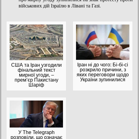
військових дій Ізраїлю в Лівані та Газі.
Іран ні до чого: Бі-бі-сі
США та Іран узгодили
розкрило причини, з
фінальний текст
яких переговори щодо
мирної угоди, –
України зупинилися
прем’єр Пакистану
Шаріф
У The Telegraph
розповіли, що означає