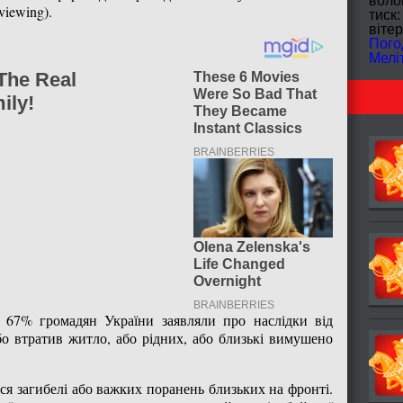
волог
viewing).
тиск:
вітер
Пого
Мелі
 67% громадян України заявляли про наслідки від
бо втратив житло, або рідних, або близькі вимушено
я загибелі або важких поранень близьких на фронті.