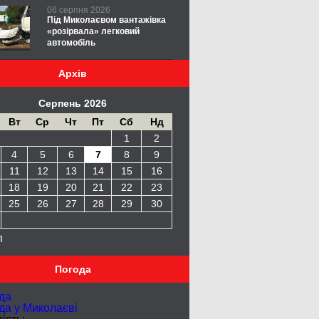
06 серпня 2026
Під Миколаєвом вантажівка
«розірвала» легковий
автомобіль
Архів
Серпень 2026
Вт
Ср
Чт
Пт
Сб
Нд
1
2
4
5
6
7
8
9
11
12
13
14
15
16
18
19
20
21
22
23
25
26
27
28
29
30
п
Погода
да
да у
Миколаєві