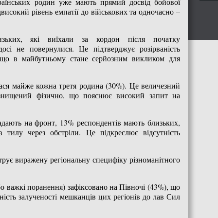
раїнських родин уже мають прямий досвід бойової
двисокий рівень емпатії до військових та одночасно –
ких, які виїхали за кордон після початку
осі не повернулися. Це підтверджує розірваність
, що в майбутньому стане серйозним викликом для
ася майже кожна третя родина (30%). Це величезний
знищений фізично, що пояснює високий запит на
адають на фронт, 13% респондентів мають близьких,
в тилу через обстріли. Це підкреслює відсутність
струє виражену регіональну специфіку різноманітного
о важкі поранення) зафіксовано на Півночі (43%), що
ність залученості мешканців цих регіонів до лав Сил