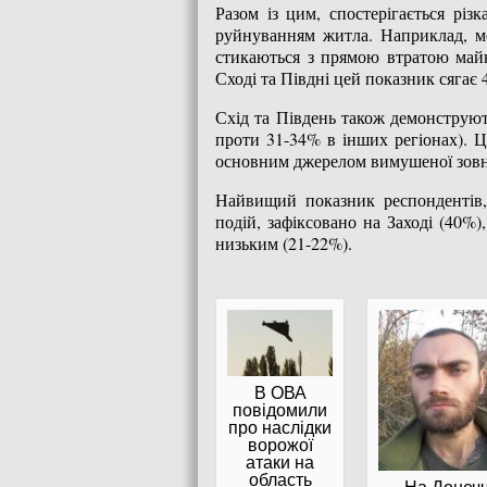
Разом із цим, спостерігається різ
руйнуванням житла. Наприклад, м
стикаються з прямою втратою майн
Сході та Півдні цей показник сягає 
Схід та Південь також демонструют
проти 31-34% в інших регіонах). Ц
основним джерелом вимушеної зовні
Найвищий показник респондентів,
подій, зафіксовано на Заході (40%)
низьким (21-22%).
В ОВА
повідомили
про наслідки
ворожої
атаки на
область