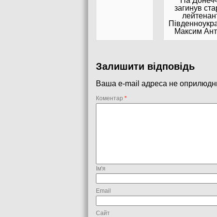
На Донечч
загинув ст
лейтенант
Південноукра
Максим Ан
Залишити відповідь
Ваша e-mail адреса не оприлюдн
Коментар
*
Ім'я
Email
Сайт