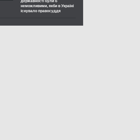
державності були б
неможливими, якби в Україні
існувало правосуддя