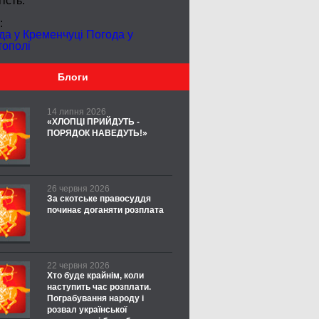
ість:
:
да у Кременчуці
Погода у
тополі
Блоги
14 липня 2026
«ХЛОПЦІ ПРИЙДУТЬ -
ПОРЯДОК НАВЕДУТЬ!»
26 червня 2026
За скотське правосуддя
починає доганяти розплата
22 червня 2026
Хто буде крайнім, коли
наступить час розплати.
Пограбування народу і
розвал української