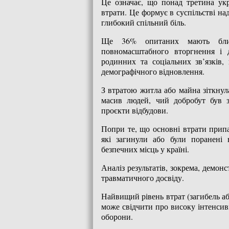
Це означає, що понад третина ук
втрати. Це формує в суспільстві на
глибокий спільний біль.
Ще 36% опитаних мають близь
повномасштабного вторгнення і д
родинних та соціальних зв’язків
демографічного відновлення.
З втратою житла або майна зіткнул
масив людей, чий добробут був 
проєкти відбудови.
Попри те, що основні втрати прип
які загинули або були поранені 
безпечних місць у країні.
Аналіз результатів, зокрема, демон
травматичного досвіду.
Найвищий рівень втрат (загибель аб
може свідчити про високу інтенсив
оборони.