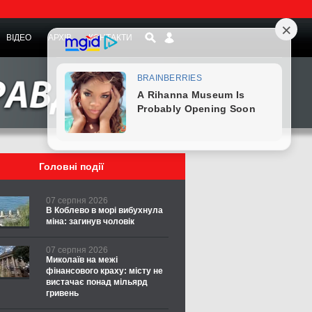
ВІДЕО
АРХІВ
КОНТАКТИ
Головні події
07 серпня 2026
В Коблево в морі вибухнула
міна: загинув чоловік
07 серпня 2026
Миколаїв на межі
фінансового краху: місту не
вистачає понад мільярд
гривень