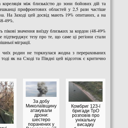
ка кореляція між близькістю до зони бойових дій та
ешканці прифронтових областей у 2,5 рази частіше
а. На Заході цей досвід мають 19% опитаних, а на
48-49%.
ь пікові значення виїзду близьких за кордон (48-49%
е підтверджує тезу про те, що саме ці регіони стали
шньої міграції.
 чиїх родин не торкнулася жодна з перерахованих
, тоді як на Сході та Півдні цей відсоток є критично
За добу
Миколаївщину
Комбриг 123-ї
атакували
бригади ТрО
дрони:
розповів про
шестеро
унікальну
поранених у
висадку