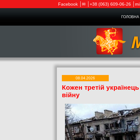
Facebook
✉
+38 (063) 609-06-26
mi
ГОЛОВНА 
08.04.2026
Кожен третій українець
війну