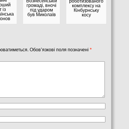
ині
Вознесенській
роботизованого
арший
громаді, вночі
комплексу на
 із
під ударом
Кінбурнську
їнська
був Миколаїв
косу
тонов
юватиметься.
Обов’язкові поля позначені
*