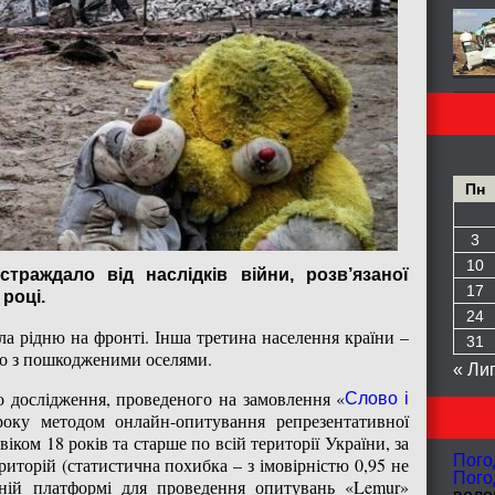
Пн
3
10
траждало від наслідків війни, розв’язаної
17
році.
24
ла рідню на фронті. Інша третина населення країни –
31
бо з пошкодженими оселями.
« Ли
го дослідження, проведеного на замовлення «
Слово і
оку методом онлайн-опитування репрезентативної
віком 18 років та старше по всій території України, за
Пого
иторій (статистична похибка – з імовірністю 0,95 не
Пого
аній платформі для проведення опитувань «Lemur»