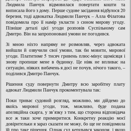
Людмила Панчук відмовилася повертати кошти та
виписала його з дому. Перше судове засідання відбулося 20
березня, тоді адвокатка Людмили Панчук – Алла Філатова
повідомила про її намір укласти з сином мирову угоду.
Пізніше деталі цієї угоди розповів Суспільному сам
Дмитро. Він на запропоновані умови не погодився.
Зі мною ніхто напряму не розмовляв, через адвоката
вийшли й озвучили свої умови, так би мовити, мирової
угоди. Платитиме 5 тисяч гривень плюс-мінус щомісяця і
знову пропише мене в будинку. Це ніяк не впливає на
ситуацію, ніяких вибачень я досі не почув, нічого такого, –
поділився Дмитро Панчук.
Рішення суду повернути Дмитру всю заробітну плату
адвокат Людмили Панчук прокоментувала так:
Поки триває судовий розгляд, можливо, ми дійдемо до
якоїсь мирової угоди, тож, можливо, буде подана
апеляційна скарга, у зв’язку з тим, що сторона відповідача
все ж таки хоче примиритися. Конкретну реакцію моєї
довірительки я зараз сказати не можу, бо ще не повідомила
їй про таке рішення. Однак суд керувався законом, і якщо