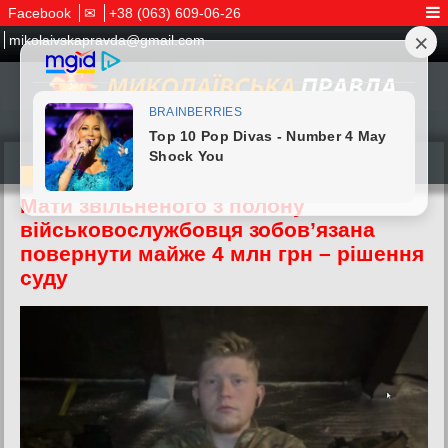
Facebook
✉
+38 (063) 609-06-26
mikolaivskapravda@gmail.com
14.04.2026
Мати звільненого з полону
військовослужбовця зобов’язана
повернути майже 4 млн грн – рішення
суду