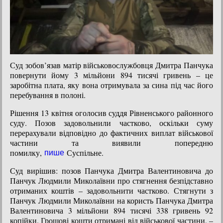
Суд зобов’язав матір військовослужбовця Дмитра Панчука
повернути йому 3 мільйони 894 тисячі гривень – це
заробітна плата, яку вона отримувала за сина під час його
перебування в полоні.
Рішення 13 квітня оголосив суддя Рівненського районного
суду. Позов задовольнили частково, оскільки суму
перерахували відповідно до фактичних виплат військової
частини та виявили попередню
помилку,
Суспільне.
пише
Суд вирішив: позов Панчука Дмитра Валентиновича до
Панчук Людмили Миколаївни про стягнення безпідставно
отриманих коштів – задовольнити частково. Стягнути з
Панчук Людмили Миколаївни на користь Панчука Дмитра
Валентиновича 3 мільйони 894 тисячі 338 гривень 92
копійки. Грошові кошти отримані від військової частини, –