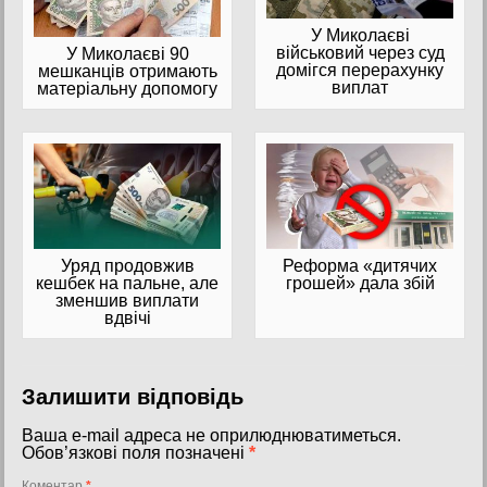
У Миколаєві
військовий через суд
У Миколаєві 90
домігся перерахунку
мешканців отримають
виплат
матеріальну допомогу
Реформа «дитячих
Уряд продовжив
грошей» дала збій
кешбек на пальне, але
зменшив виплати
вдвічі
Залишити відповідь
Ваша e-mail адреса не оприлюднюватиметься.
Обов’язкові поля позначені
*
Коментар
*