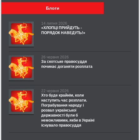
Блоги
14 липня 2026
«ХЛОПЦІ ПРИЙДУТЬ -
ПОРЯДОК НАВЕДУТЬ!»
26 червня 2026
За скотське правосуддя
починає доганяти розплата
22 червня 2026
Хто буде крайнім, коли
наступить час розплати.
Пограбування народу і
розвал української
державності були б
неможливими, якби в Україні
існувало правосуддя