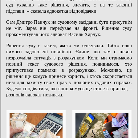
суд ухвалив таке рішення, значить, є на те законні
підстави, – сказала адвокатка відповідачки.
Сам Дмитро Панчук на судовому засіданні бути присутнім
не міг. Зараз він перебуває на фронті. Рішення суду
прокоментував його адвокат Василь Харчук.
Рішення суду є таким, якого ми очікували. Тобто наші
вимоги задоволені повністю. Єдине, що там є певна
незрозуміла ситуація з розрахунком. Коли ми отримаємо
повний текст судового рішення, подивимося, хто
припустився помилки в розрахунках. Можливо, це
рішення ще комусь принесе користь, і хтось скористається
ним для захисту своїх прав у подібних судових справах.
Будемо сподіватися, що воно комусь ще стане в пригоді, –
розповів адвокат позивача.