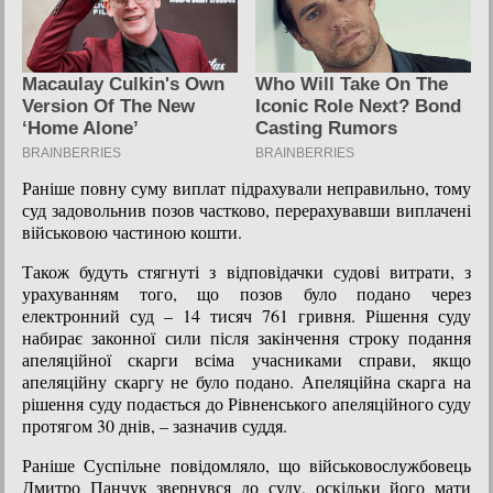
Раніше повну суму виплат підрахували неправильно, тому
суд задовольнив позов частково, перерахувавши виплачені
військовою частиною кошти.
Також будуть стягнуті з відповідачки судові витрати, з
урахуванням того, що позов було подано через
електронний суд – 14 тисяч 761 гривня. Рішення суду
набирає законної сили після закінчення строку подання
апеляційної скарги всіма учасниками справи, якщо
апеляційну скаргу не було подано. Апеляційна скарга на
рішення суду подається до Рівненського апеляційного суду
протягом 30 днів, – зазначив суддя.
Раніше Суспільне повідомляло, що військовослужбовець
Дмитро Панчук звернувся до суду, оскільки його мати