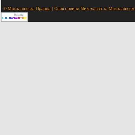
© Миколаївська Правда | Свіжі новини Миколаєва та Миколаївської