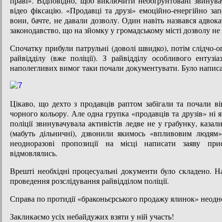
праві». Відповідно, щоб виключити необґрунтовані звинува
відео фіксацію. «Продавці та друзі» емоційно-енергійно зап
вони, бачте, не давали дозволу. Один навіть назвався адво
законодавство, що на зйомку у громадському місті дозволу не 
Спочатку прибули патрульні (доволі швидко), потім слідчо-о
райвідділу (вже поліції). З райвідділу особливого ентузі
наполегливих вимог таки почали документувати. Було написа
Цікаво, що дехто з продавців раптом забігали та почали в
чорного кольору. Але одна групка «продавців та друзів» ні я
поліції звинувачувала активістів ледве не у грабунку, казали
(мабуть дільничні), дзвонили якимось «впливовим людям»
неодноразові пропозиції на місці написати заяву при
відмовлялись.
Врешті необхідні процесуальні документи було складено. Н
проведення розслідування райвідділом поліції.
Справа по протидії «браконьєрського продажу ялинок» неодн
Закликаємо усіх небайдужих взяти у ній участь!