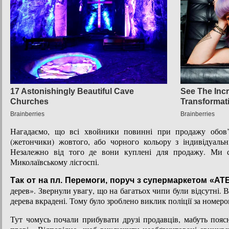
Нагадаємо, що всі хвойники повинні при продажу обов’
(жетончики) жовтого, або чорного кольору з індивідуаль
Незалежно від того де вони куплені для продажу. Ми с
Миколаївському лісгоспі.
Так от на пл. Перемоги, поруч з супермаркетом «АТ
дерев». Звернули увагу, що на багатьох чипи були відсутні. 
дерева вкрадені. Тому було зроблено виклик поліції за номеро
Тут чомусь почали прибувати друзі продавців, мабуть пояс