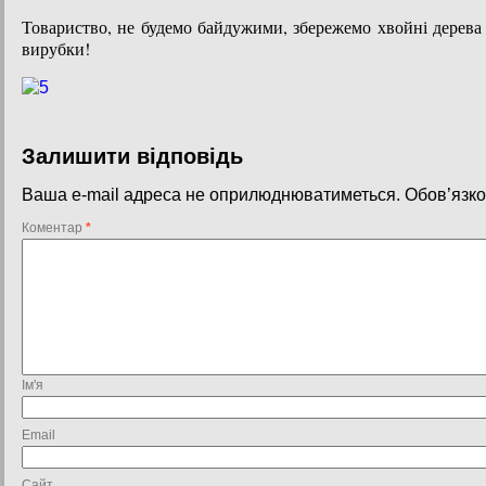
Товариство, не будемо байдужими, збережемо хвойні дерева в
вирубки!
Залишити відповідь
Ваша e-mail адреса не оприлюднюватиметься.
Обов’язко
Коментар
*
Ім'я
Email
Сайт