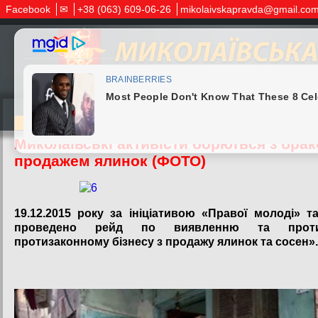
Facebook
✉
+38 (063) 609-06-26
mikolaivskapravda@gmail.co
21.12.2015
Миколаївські активісти борються з бра
продажем ялинок (ФОТО)
19.12.2015 року за ініціативою «Правої молоді» 
проведено рейд по виявленню та протиді
протизаконному бізнесу з продажу ялинок та сосен».