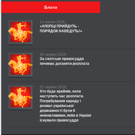
Блоги
14 липня 2026
«ХЛОПЦІ ПРИЙДУТЬ -
ПОРЯДОК НАВЕДУТЬ!»
26 червня 2026
За скотське правосуддя
починає доганяти розплата
22 червня 2026
Хто буде крайнім, коли
наступить час розплати.
Пограбування народу і
розвал української
державності були б
неможливими, якби в Україні
існувало правосуддя