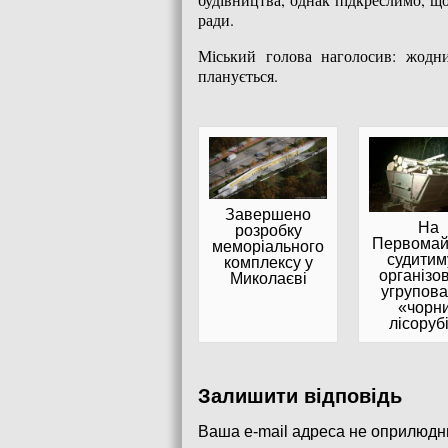
ради.
Міський голова наголосив: жодн
планується.
Завершено
На
розробку
Первомай
меморіального
судитим
комплексу у
організо
Миколаєві
угрупов
«чорн
лісоруб
Залишити відповідь
Ваша e-mail адреса не оприлюдн