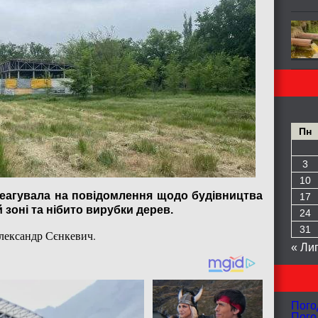
Пн
3
10
реагувала на повідомлення щодо будівництва
17
й зоні та нібито вирубки дерев.
24
31
лександр Сєнкевич.
« Ли
Пого
Пого