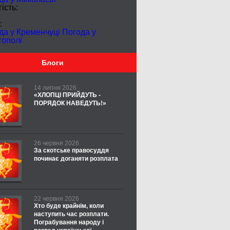
ість:
:
да у Кременчуці
Погода у
тополі
Блоги
14 липня 2026
«ХЛОПЦІ ПРИЙДУТЬ -
ПОРЯДОК НАВЕДУТЬ!»
26 червня 2026
За скотське правосуддя
починає доганяти розплата
22 червня 2026
Хто буде крайнім, коли
наступить час розплати.
Пограбування народу і