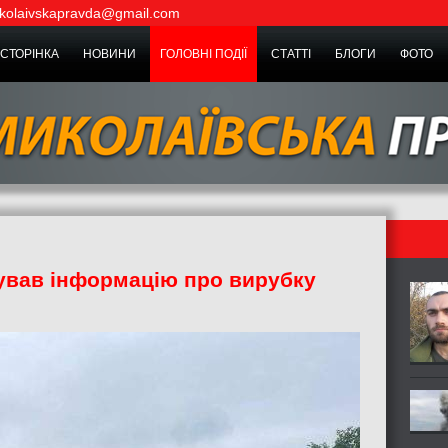
kolaivskapravda@gmail.com
СТОРІНКА
НОВИНИ
ГОЛОВНІ ПОДІЇ
СТАТТІ
БЛОГИ
ФОТО
ував інформацію про вирубку