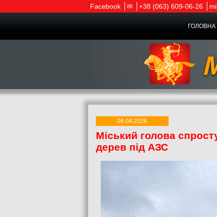
Facebook
✉
+38 (063) 609-06-26
mi
ГОЛОВНА 
06.04.2026
Міський голова спрост
дерев під АЗС