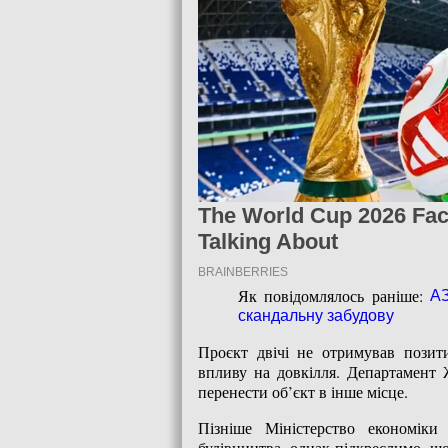
Як повідомлялось раніше:
АЗ
скандальну забудову
Проєкт двічі не отримував позити
впливу на довкілля. Департамент 
перенести об’єкт в інше місце.
Пізніше Міністерство економік
будівництва, однак підкреслимо, щ