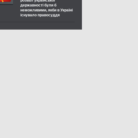
розвал української
державності були б
неможливими, якби в Україні
існувало правосуддя