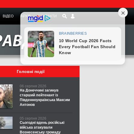
ВІДЕО
АРХІВ
КОНТАКТИ
Головні події
06 серпня 2026
На Донеччині загинув
старший лейтенант із
Південноукраїнська Максим
Антонов
05 серпня 2026
Сьогодні вдень російські
війська атакували
Вознесенську громаду