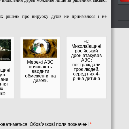
их рішень про вирубку дубів не приймалося і не
На
Миколаївщині
російський
дрон атакував
АЗС:
Мережі АЗС
постраждали
починають
троє людей,
щині
вводити
серед них 4-
уть
обмеження на
річна дитина
ване
дизель
ання
их
ів»
юватиметься.
Обов’язкові поля позначені
*