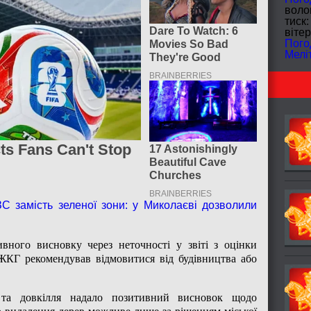
волог
тиск:
вітер
Пого
Мелі
С замість зеленої зони: у Миколаєві дозволили
вного висновку через неточності у звіті з оцінки
ЖКГ рекомендував відмовитися від будівництва або
и та довкілля надало позитивний висновок щодо
о видалення дерев можливе лише за рішенням міської