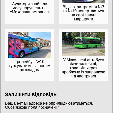
Аудитори знайшли
Відзавтра трамваї №7
масу порушень на
та №10 повертаються
«Миколаївпастрансі»
на свої звичні
маршрути
У Миколаєві автобуси
Тролейбус №10
відхилялися від
курсуватиме за новим
графіків через
розкладом
проблеми із заправкою
під час тривог
Залишити відповідь
Ваша e-mail адреса не оприлюднюватиметься.
Обов’язкові поля позначені
*