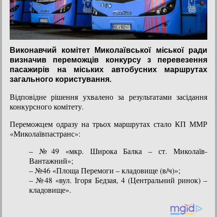
Виконавчий комітет Миколаївської міської ради
визначив переможців конкурсу з перевезення
пасажирів на міських автобусних маршрутах
загального користування.
Відповідне рішення ухвалено за результатами засідання
конкурсного комітету.
Переможцем одразу на трьох маршрутах стало КП ММР
«Миколаївпастранс»:
– №49 «мкр. Широка Балка – ст. Миколаїв-
Вантажний»;
– №46 «Площа Перемоги – кладовище (в/ч)»;
– №48 «вул. Ігоря Бедзая, 4 (Центральний ринок) –
кладовище».