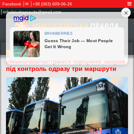
Facebook
✉
+38 (063) 609-06-26
mikolaivskapravda@gmail.com
08.07.2026
«Миколаївпастранс» офіційно забрав
під контроль одразу три маршрути