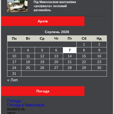
Під Миколаєвом вантажівка
«розірвала» легковий
автомобіль
Архів
Серпень 2026
Пн
Вт
Ср
Чт
Пт
Сб
Нд
1
2
3
4
5
6
7
8
9
10
11
12
13
14
15
16
17
18
19
20
21
22
23
24
25
26
27
28
29
30
31
« Лип
Погода
Погода
Погода у
Миколаєві
вологість:
тиск: