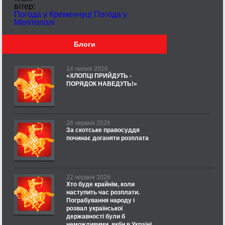
вітер:
Погода у Кременчуці
Погода у
Мелітополі
Блоги
14 липня 2026
«ХЛОПЦІ ПРИЙДУТЬ -
ПОРЯДОК НАВЕДУТЬ!»
26 червня 2026
За скотське правосуддя
починає доганяти розплата
22 червня 2026
Хто буде крайнім, коли
наступить час розплати.
Пограбування народу і
розвал української
державності були б
неможливими, якби в Україні