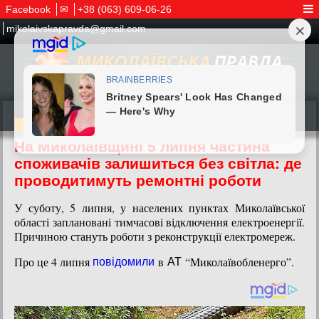
Facebook
✉
+38 (063) 609-06-26
mikolaivskapravda@gmail.com
04.07.2026
На Миколаївщині 5 липня частина
споживачів залишиться без світла: де
проводитимуть ремонтні роботи
У суботу, 5 липня, у населених пунктах Миколаївської
області заплановані тимчасові відключення електроенергії.
Причиною стануть роботи з реконструкції електромереж.
Про це 4 липня
в
“Миколаївобленерго”.
повідомили
АТ