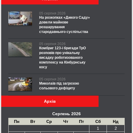
05 серпня 2026
На розкопках «Дикого Саду»
довели майнове
розшарування
стародавнього суспільства
05 серпня 2026
Комбриг 123-ї бригади ТрО
розповів про унікальну
висадку роботизованого
комплексу на Кінбурнську
косу
05 серпня 2026
Миколаїв під загрозою
сольового дефіциту
Архів
Серпень 2026
Пн
Вт
Ср
Чт
Пт
Сб
Нд
1
2