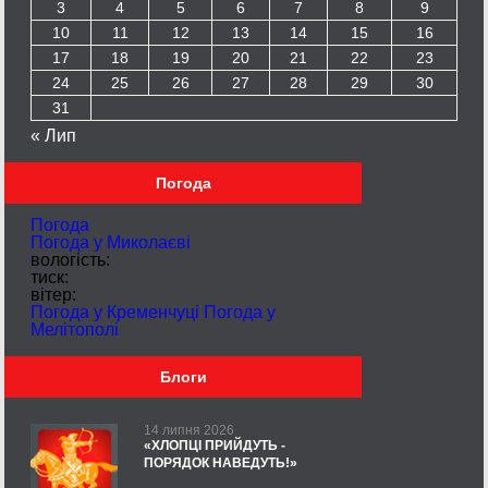
3
4
5
6
7
8
9
10
11
12
13
14
15
16
17
18
19
20
21
22
23
24
25
26
27
28
29
30
31
« Лип
Погода
Погода
Погода у
Миколаєві
вологість:
тиск:
вітер:
Погода у Кременчуці
Погода у
Мелітополі
Блоги
14 липня 2026
«ХЛОПЦІ ПРИЙДУТЬ -
ПОРЯДОК НАВЕДУТЬ!»