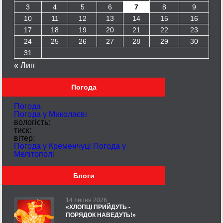
3
4
5
6
7
8
9
10
11
12
13
14
15
16
17
18
19
20
21
22
23
24
25
26
27
28
29
30
31
« Лип
Погода
Погода
Погода у
Миколаєві
вологість:
тиск:
вітер:
Погода у Кременчуці
Погода у
Мелітополі
Блоги
14 липня 2026
«ХЛОПЦІ ПРИЙДУТЬ -
ПОРЯДОК НАВЕДУТЬ!»