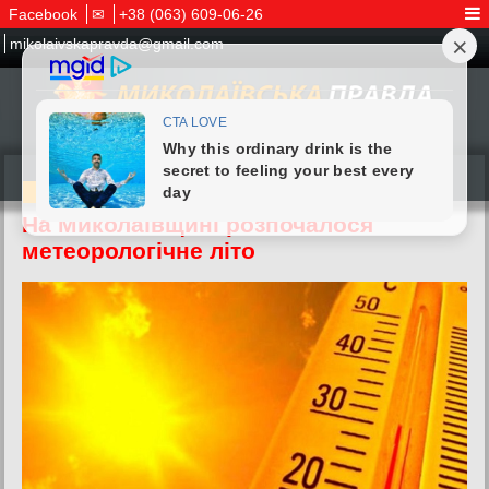
Facebook
✉
+38 (063) 609-06-26
mikolaivskapravda@gmail.com
19.05.2026
На Миколаївщині розпочалося
метеорологічне літо