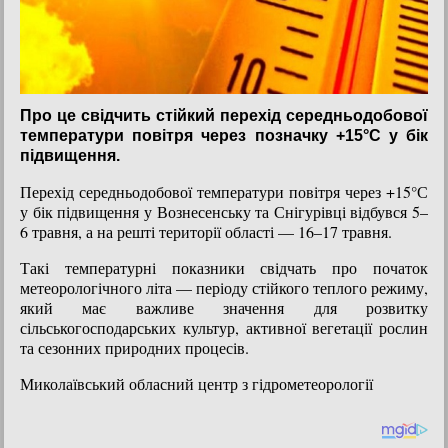
Про це свідчить стійкий перехід середньодобової
температури повітря через позначку +15°C у бік
підвищення.
Перехід середньодобової температури повітря через +15°С
у бік підвищення у Вознесенську та Снігурівці відбувся 5–
6 травня, а на решті території області — 16–17 травня.
Такі температурні показники свідчать про початок
метеорологічного літа — періоду стійкого теплого режиму,
який має важливе значення для розвитку
сільськогосподарських культур, активної вегетації рослин
та сезонних природних процесів.
Миколаївський обласний центр з гідрометеорології