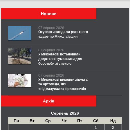
Новини
07 серпня 2026
Окупанти завдали ракетного
удару по Миколаївщині
07 серпня 2026
У Миколаєві встановили
додаткові туманчики для
боротьби зі спекою
07 серпня 2026
У Миколаєві викрили хірурга
та ортопеда, які
«відмазували» призовників
Архів
Серпень 2026
Пн
Вт
Ср
Чт
Пт
Сб
Нд
1
2