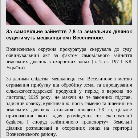
За самовільне зайняття 7,8 га земельних ділянок
судитимуть мешканця смт Веселинове.
Вознесенська окружна прокуратура скерувала до суду
обвинувальний акт за фактом самовільного зайняття
земельних ділянок в охоронних зонах (ч. 2 ст. 197-1 КК
України).
За даними слідства, мешканець смт Веселинове з метою
отримання прибутку від обробітку землі та вирощування
сільськогосподарської продукції у період з вересня по
листопад 2025 року, не маючи на те законних підстав,
здійснив оранку, культивацію, посів ячменю та пшениці на
земельних ділянках загальною площею 7,8 га, цільове
призначення яких «для розміщення та експлуатації
будівель і споруд залізничного транспорту». Земельні
ділянки розташовані в охоронних зонах на території
Вознесенського району.