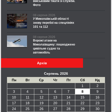
військовим тікати зі служби.
Фото
08 серпня 2026
У Миколаївській області
знову перебої на спецлініях
101 та 112
08 серпня 2026
Ворожі атаки на
Миколаївщину: пошкоджено
цивільне судно та
автомобіль
Архів
Серпень 2026
Пн
Вт
Ср
Чт
Пт
Сб
Нд
1
2
3
4
5
6
7
8
9
10
11
12
13
14
15
16
17
18
19
20
21
22
23
24
25
26
27
28
29
30