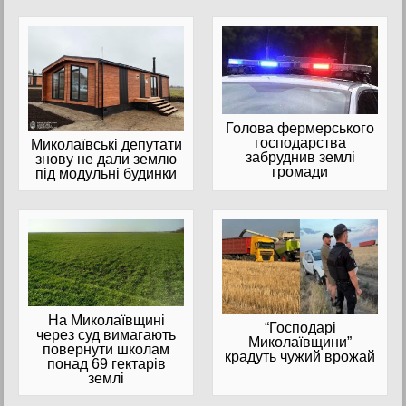
Голова фермерського
господарства
Миколаївські депутати
забруднив землі
знову не дали землю
громади
під модульні будинки
На Миколаївщині
“Господарі
через суд вимагають
Миколаївщини”
повернути школам
крадуть чужий врожай
понад 69 гектарів
землі