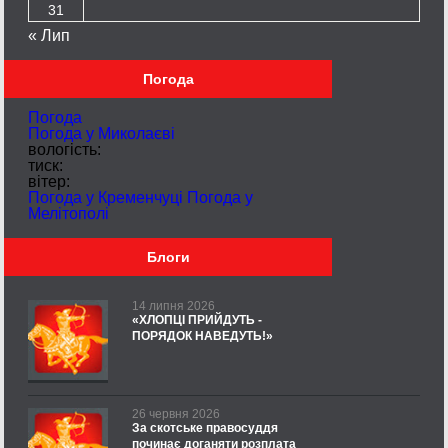
31
« Лип
Погода
Погода
Погода у
Миколаєві
вологість:
тиск:
вітер:
Погода у Кременчуці
Погода у
Мелітополі
Блоги
14 липня 2026
«ХЛОПЦІ ПРИЙДУТЬ -
ПОРЯДОК НАВЕДУТЬ!»
26 червня 2026
За скотське правосуддя
починає доганяти розплата