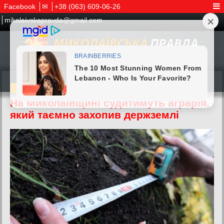
Facebook
✉
+38 (063) 609-06-26
mikolaivskapravda@gmail.com
06.07.2026
На Миколаївщині судитимуть аграрія,
який таємно захопив держземлі