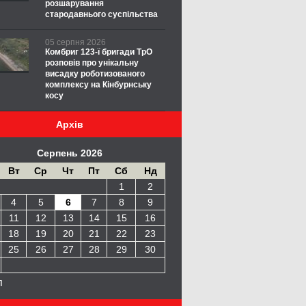
розшарування
стародавнього суспільства
05 серпня 2026
Комбриг 123-ї бригади ТрО
розповів про унікальну
висадку роботизованого
комплексу на Кінбурнську
косу
Архів
Серпень 2026
Вт
Ср
Чт
Пт
Сб
Нд
1
2
4
5
6
7
8
9
11
12
13
14
15
16
18
19
20
21
22
23
25
26
27
28
29
30
п