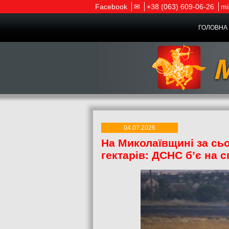
Facebook
✉
+38 (063) 609-06-26
mi
ГОЛОВНА 
04.07.2026
На Миколаївщині за сьо
гектарів: ДСНС б’є на 