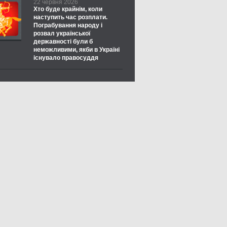
22 червня 2026
Хто буде крайнім, коли
наступить час розплати.
Пограбування народу і
розвал української
державності були б
неможливими, якби в Україні
існувало правосуддя