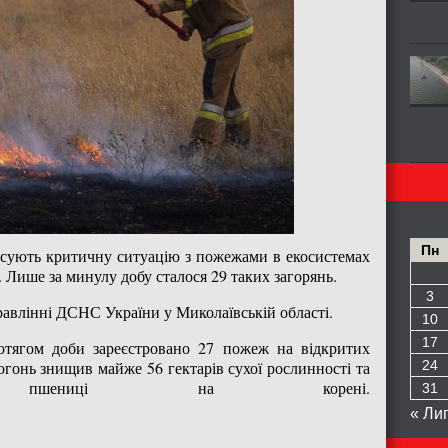
Пн
сують критичну ситуацію з пожежами в екосистемах
. Лише за минулу добу сталося 29 таких загорянь.
3
авлінні ДСНС України у Миколаївській області.
10
17
ротягом доби зареєстровано 27 пожеж на відкритих
огонь знищив майже 56 гектарів сухої рослинності та
24
шениці на корені.
31
« Ли