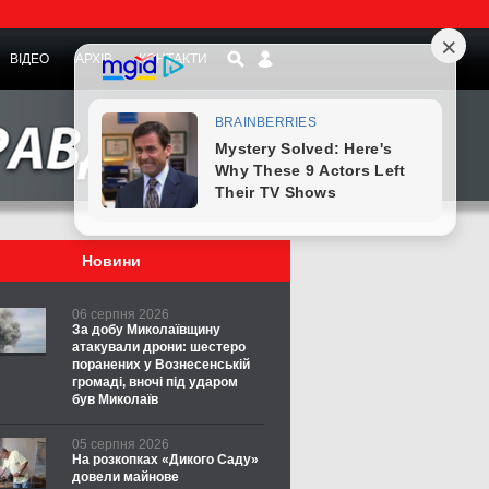
ВІДЕО
АРХІВ
КОНТАКТИ
Новини
06 серпня 2026
За добу Миколаївщину
атакували дрони: шестеро
поранених у Вознесенській
громаді, вночі під ударом
був Миколаїв
05 серпня 2026
На розкопках «Дикого Саду»
довели майнове