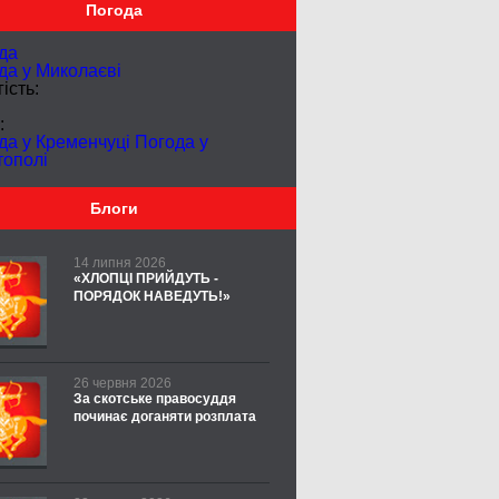
Погода
да
да у
Миколаєві
ість:
:
да у Кременчуці
Погода у
тополі
Блоги
14 липня 2026
«ХЛОПЦІ ПРИЙДУТЬ -
ПОРЯДОК НАВЕДУТЬ!»
26 червня 2026
За скотське правосуддя
починає доганяти розплата