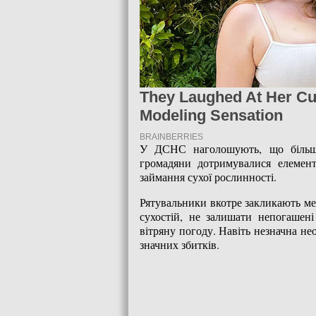
У ДСНС наголошують, що більші
громадяни дотримувалися елемен
займання сухої рослинності.
Рятувальники вкотре закликають ме
сухостій, не залишати непогашен
вітряну погоду. Навіть незначна н
значних збитків.