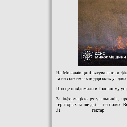
На Миколаївщині рятувальники фік
та на сільськогосподарських угіддях
Про це повідомили в Головному упр
За інформацією рятувальників, п
територіях та ще дві — на полях. В
31 гектар п