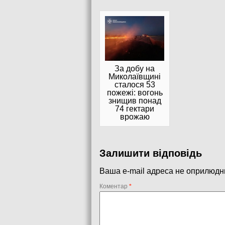
За добу на
Миколаївщині
сталося 53
пожежі: вогонь
знищив понад
74 гектари
врожаю
Залишити відповідь
Ваша e-mail адреса не оприлюдн
Коментар
*