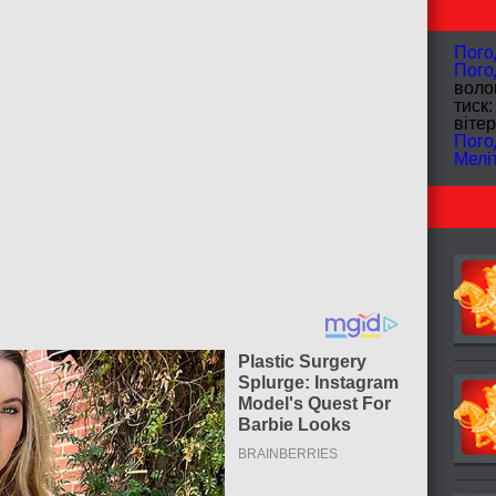
Пого
Пого
волог
тиск:
вітер
Пого
Мелі