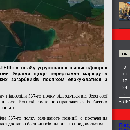
Пн
3
АТЕШ» зі штабу угруповання військ «Дніпро»
они України щодо перерізання маршрутів
10
ких загарбників поспіхом евакуюватися з
17
24
31
ду підрозділи 337-го полку відводяться від берегової
стин коси. Вогневі групи не справляються із збиттям
« Ли
ростати.
ли 337-го полку залишають позиції, а постачання
ся доставка боєприпасів, палива та продовольства.
Пого
Пого