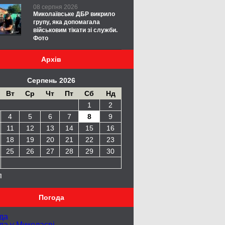
08 серпня 2026
Миколаївське ДБР викрило
групу, яка допомагала
військовим тікати зі служби.
Фото
Архів
Серпень 2026
Вт
Ср
Чт
Пт
Сб
Нд
1
2
4
5
6
7
8
9
11
12
13
14
15
16
18
19
20
21
22
23
25
26
27
28
29
30
п
Погода
да
да у
Миколаєві