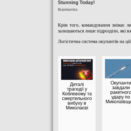
Крім того, командування знімає лю
залишаються лише підрозділи, які 
Логістична система окупантів на цій
Окупанти
Деталі
завдали
трагедії у
ракетног
Коблевому та
удару по
смертельного
Миколаївщи
вибуху в
Миколаєві