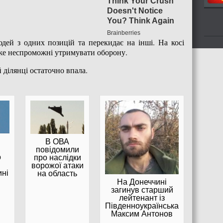
дей з одних позицій та перекидає на інші. На косі
вже неспроможні утримувати оборону.
 ділянці остаточно впала.
В ОВА
повідомили
о
про наслідки
ворожої атаки
ні
на область
На Донеччині
загинув старший
лейтенант із
Південноукраїнська
Максим Антонов