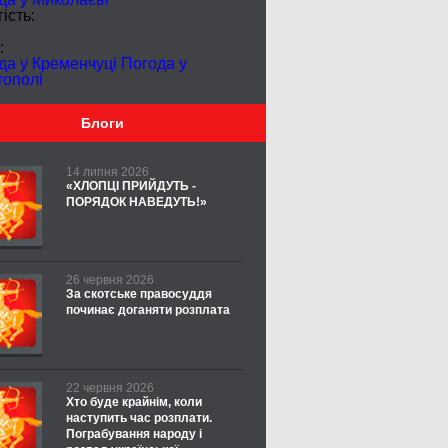
ість:
:
да у Кременчуці
Погода у
тополі
Блоги
14 липня 2026
«ХЛОПЦІ ПРИЙДУТЬ -
ПОРЯДОК НАВЕДУТЬ!»
26 червня 2026
За скотське правосуддя
починає доганяти розплата
22 червня 2026
Хто буде крайнім, коли
наступить час розплати.
Пограбування народу і