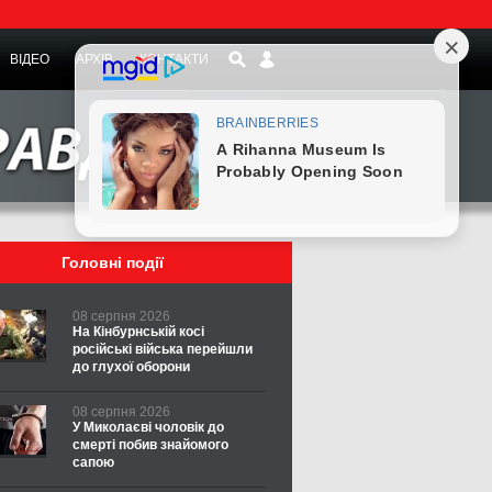
ВІДЕО
АРХІВ
КОНТАКТИ
Головні події
08 серпня 2026
На Кінбурнській косі
російські війська перейшли
до глухої оборони
08 серпня 2026
У Миколаєві чоловік до
смерті побив знайомого
сапою