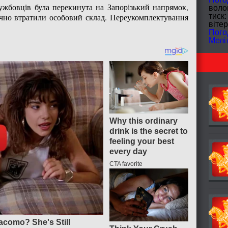
лужбовців була перекинута на Запорізький напрямок,
волог
ично втратили особовий склад. Переукомплектування
тиск:
вітер
Пого
Мелі