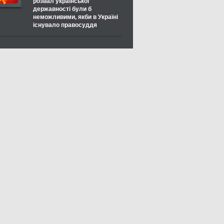
розвал української
державності були б
неможливими, якби в Україні
існувало правосуддя