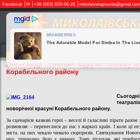
Facebook
✉
+38 (063) 609-06-26
mikolaivskapravda@gmail.co
22.12.2015
Олександр Сєнкевич відкрив головну н
Корабельного району
Сьогодн
театрал
новорічної красуні Корабельного району.
За сценарієм казкові герої – веселі й галасливі пірати разо
розмовляє – перенеслися до нас з жарких країн. І коли ці н
міста, на них чекало чимало сюрпризів. Святкування Новог
них, природно, було у дивину. Тому дітлахам, які прийшл