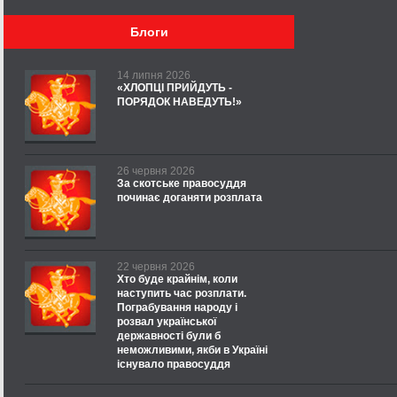
Блоги
14 липня 2026
«ХЛОПЦІ ПРИЙДУТЬ -
ПОРЯДОК НАВЕДУТЬ!»
26 червня 2026
За скотське правосуддя
починає доганяти розплата
22 червня 2026
Хто буде крайнім, коли
наступить час розплати.
Пограбування народу і
розвал української
державності були б
неможливими, якби в Україні
існувало правосуддя