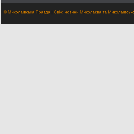
© Миколаївська Правда | Свіжі новини Миколаєва та Миколаївської