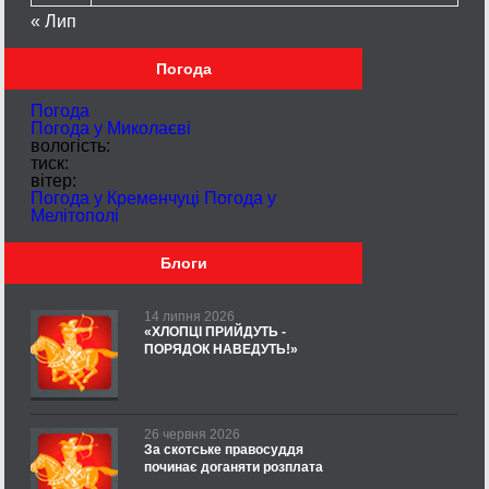
« Лип
Погода
Погода
Погода у
Миколаєві
вологість:
тиск:
вітер:
Погода у Кременчуці
Погода у
Мелітополі
Блоги
14 липня 2026
«ХЛОПЦІ ПРИЙДУТЬ -
ПОРЯДОК НАВЕДУТЬ!»
26 червня 2026
За скотське правосуддя
починає доганяти розплата