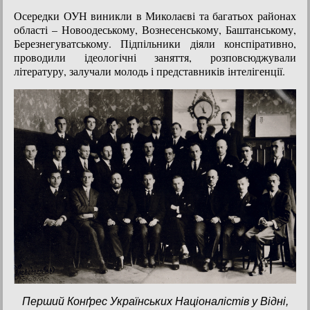
Осередки ОУН виникли в Миколаєві та багатьох районах
області – Новоодеському, Вознесенському, Баштанському,
Березнегуватському. Підпільники діяли конспіративно,
проводили ідеологічні заняття, розповсюджували
літературу, залучали молодь і представників інтелігенції.
Перший Конґрес Українських Націоналістів у Відні,