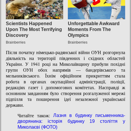
Після початку німецько-радянської війни ОУН розгорнула
діяльність на території південних і східних областей
України. У 1941 році на Миколаївщину прибули похідні
групи ОУН обох напрямів — бандерівського та
мельниківського. Їхнім офіційним прикриттям стала
робота в органах окупаційної адміністрації, поліції,
редакціях газет і допомогових комітетах. Насправді ж
основним завданням було створення розгалуженої мережі
підпілля та поширення ідеї незалежної української
держави.
Читайте також:
Лазня в будинку письменника-
дворянина: історія будинку 19 століття у
Миколаєві (ФОТО)