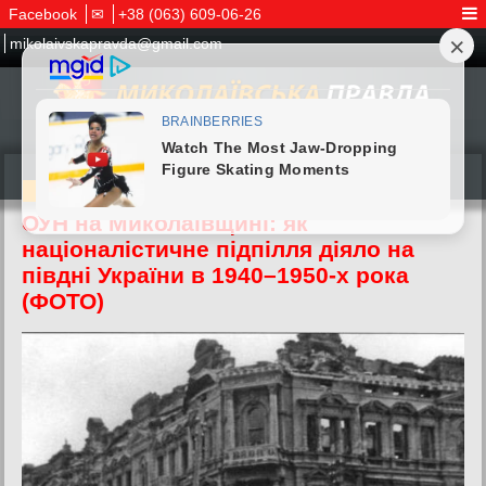
Facebook
✉
+38 (063) 609-06-26
mikolaivskapravda@gmail.com
11.02.2026
ОУН на Миколаївщині: як
націоналістичне підпілля діяло на
півдні України в 1940–1950-х рока
(ФОТО)