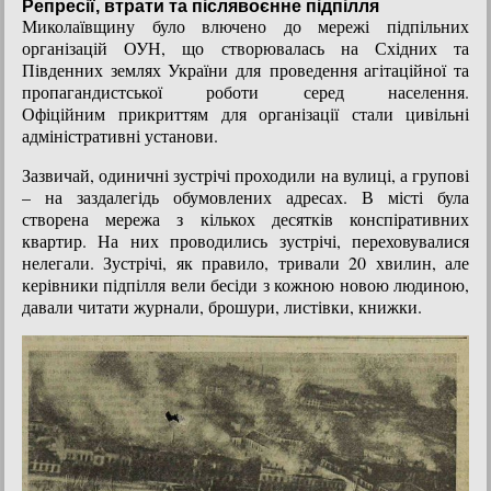
Репресії, втрати та післявоєнне підпілля
Миколаївщину було влючено до мережі підпільних
організацій ОУН, що створювалась на Східних та
Південних землях України для проведення агітаційної та
пропагандистської роботи серед населення.
Офіційним прикриттям для організації стали цивільні
адміністративні установи.
Зазвичай, одиничні зустрічі проходили на вулиці, а групові
– на заздалегідь обумовлених адресах. В місті була
створена мережа з кількох десятків конспіративних
квартир. На них проводились зустрічі, переховувалися
нелегали. Зустрічі, як правило, тривали 20 хвилин, але
керівники підпілля вели бесіди з кожною новою людиною,
давали читати журнали, брошури, листівки, книжки.