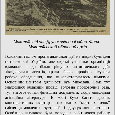
Миколаїв під час Другої світової війни. Фото:
Миколаївський обласний архів
Головним гаслом пропагандиської ідеї на півдні була ідея
незалежності України, але окремі учасники організації
вдавалася і до більш рішучих антинімецьких дій:
ліквідовували агентів, крали зброю, провізію, псували
робоче обладнання, що використовувалось німцями.
Основним центром діяльності був Миколаїв. Саме тут
знаходився обласний провід, головна продовольча база,
тут виготовлялися фальшиві документи, сюди надходила
агітаційна література. В місті було багато діючих
конспіративних квартир – так званих “мертвих точок”
(місця домовлених зустрічей і друкування листівок).
Особливо активною була молодь з робітничого району