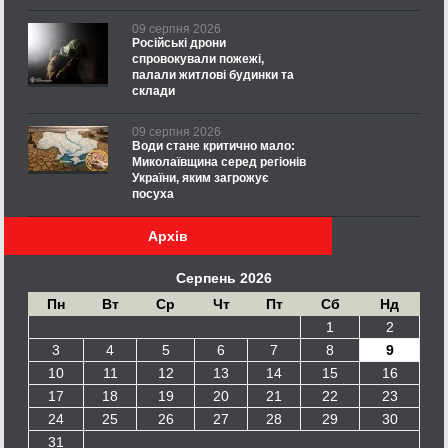
09 серпня 2026
Російські дрони
спровокували пожежі,
палали житлові будинки та
склади
09 серпня 2026
Води стане критично мало:
Миколаївщина серед регіонів
України, яким загрожує
посуха
Архів
Серпень 2026
Пн
Вт
Ср
Чт
Пт
Сб
Нд
1
2
3
4
5
6
7
8
9
10
11
12
13
14
15
16
17
18
19
20
21
22
23
24
25
26
27
28
29
30
31