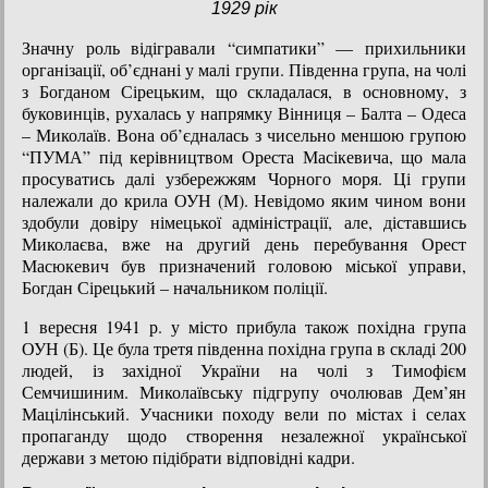
1929 рік
Значну роль відігравали “симпатики” — прихильники
організації, об’єднані у малі групи. Південна група, на чолі
з Богданом Сірецьким, що складалася, в основному, з
буковинців, рухалась у напрямку Вінниця – Балта – Одеса
– Миколаїв. Вона об’єдналась з чисельно меншою групою
“ПУМА” під керівництвом Ореста Масікевича, що мала
просуватись далі узбережжям Чорного моря. Ці групи
належали до крила ОУН (М). Невідомо яким чином вони
здобули довіру німецької адміністрації, але, діставшись
Миколаєва, вже на другий день перебування Орест
Масюкевич був призначений головою міської управи,
Богдан Сірецький – начальником поліції.
1 вересня 1941 р. у місто прибула також похідна група
ОУН (Б). Це була третя південна похідна група в складі 200
людей, із західної України на чолі з Тимофієм
Семчишиним. Миколаївську підгрупу очолював Дем’ян
Мацілінський. Учасники походу вели по містах і селах
пропаганду щодо створення незалежної української
держави з метою підібрати відповідні кадри.