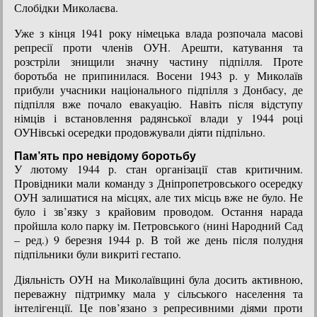
Слобідки Миколаєва.
Уже з кінця 1941 року німецька влада розпочала масові
репресії проти членів ОУН. Арешти, катування та
розстріли знищили значну частину підпілля. Проте
боротьба не припинилася. Восени 1943 р. у Миколаїв
прибули учасники національного підпілля з Донбасу, де
підпілля вже почало евакуацію. Навіть після відступу
німців і встановлення радянської влади у 1944 році
ОУНівські осередки продовжували діяти підпільно.
Пам’ять про невідому боротьбу
У лютому 1944 р. стан організації став критичним.
Провідники мали команду з Дніпропетровського осередку
ОУН залишатися на місцях, але тих місць вже не було. Не
було і зв’язку з крайовим проводом. Остання нарада
пройшла коло парку ім. Петровського (нині Народний Сад
– ред.) 9 березня 1944 р. В той же день після полудня
підпільники були викриті гестапо.
Діяльність ОУН на Миколаївщині була досить активною,
переважну підтримку мала у сільського населення та
інтелігенції. Це пов’язано з репресивними діями проти