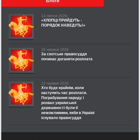
Блоги
14 липня 2026
«ХЛОПЦІ ПРИЙДУТЬ -
ПОРЯДОК НАВЕДУТЬ!»
26 червня 2026
За скотське правосуддя
починає доганяти розплата
22 червня 2026
Хто буде крайнім, коли
наступить час розплати.
Пограбування народу і
розвал української
державності були б
неможливими, якби в Україні
існувало правосуддя