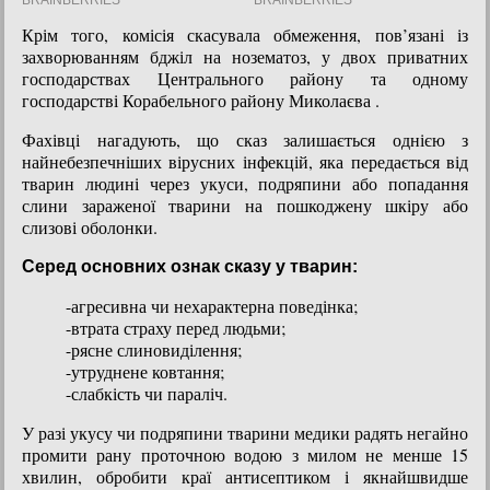
Крім того, комісія скасувала обмеження, пов’язані із
захворюванням бджіл на нозематоз, у двох приватних
господарствах Центрального району та одному
господарстві Корабельного району Миколаєва .
Фахівці нагадують, що сказ залишається однією з
найнебезпечніших вірусних інфекцій, яка передається від
тварин людині через укуси, подряпини або попадання
слини зараженої тварини на пошкоджену шкіру або
слизові оболонки.
Серед основних ознак сказу у тварин:
-агресивна чи нехарактерна поведінка;
-втрата страху перед людьми;
-рясне слиновиділення;
-утруднене ковтання;
-слабкість чи параліч.
У разі укусу чи подряпини тварини медики радять негайно
промити рану проточною водою з милом не менше 15
хвилин, обробити краї антисептиком і якнайшвидше