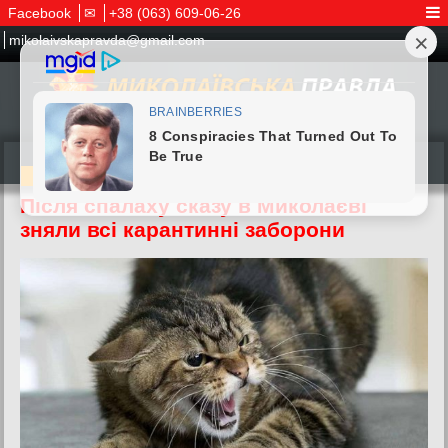
Facebook
✉
+38 (063) 609-06-26
mikolaivskapravda@gmail.com
07.06.2026
Після спалаху сказу в Миколаєві
зняли всі карантинні заборони