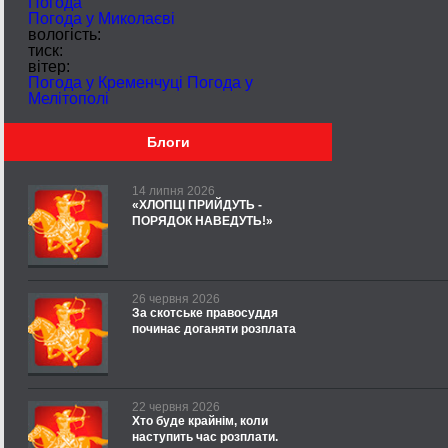
Погода
Погода у
Миколаєві
вологість:
тиск:
вітер:
Погода у Кременчуці
Погода у
Мелітополі
Блоги
14 липня 2026
«ХЛОПЦІ ПРИЙДУТЬ -
ПОРЯДОК НАВЕДУТЬ!»
26 червня 2026
За скотське правосуддя
починає доганяти розплата
22 червня 2026
Хто буде крайнім, коли
наступить час розплати.