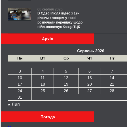
08 серпня 2026
В Одесі після відео з 19-
річним хлопцем у таксі
розпочали перевірку щодо
військовослужбовця ТЦК
Архів
Серпень 2026
Пн
Вт
Ср
Чт
Пт
3
4
5
6
7
10
11
12
13
14
17
18
19
20
21
24
25
26
27
28
31
« Лип
Погода