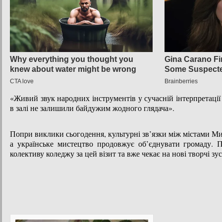
«Живий звук народних інструментів у сучасній інтерпретації
в залі не залишили байдужим жодного глядача».
Попри виклики сьогодення, культурні зв’язки між містами М
а українське мистецтво продовжує об’єднувати громаду. 
колективу коледжу за цей візит та вже чекає на нові творчі зус