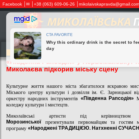
Facebook
✉
+38 (063) 609-06-26
mikolaivskapravda@gmail.co
30.05.2026
«Південна Рапсодія» у Первомайську: т
Миколаєва підкорив міську сцену
Культурне життя нашого міста збагатилося яскравою мис
Міського центру культури і дозвілля ім. Є. Зарницької в
оркестру народних інструментів
Ми
«Південна Рапсодія»
коледжу культури і мистецтв.
Миколаївські артисти під керівництв
презентували первомайцям та гостям м
Морозинської
програму
«Народжені ТРАДИЦІЄЮ. Натхненні СУЧАС