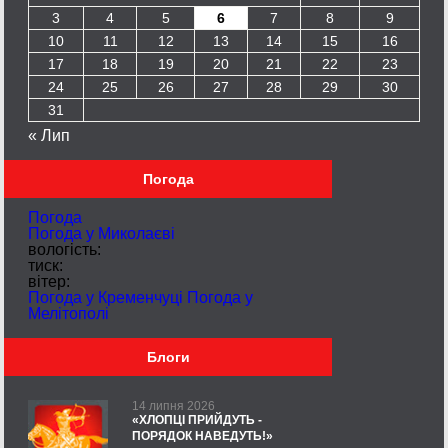
3
4
5
6
7
8
9
10
11
12
13
14
15
16
17
18
19
20
21
22
23
24
25
26
27
28
29
30
31
« Лип
Погода
Погода
Погода у
Миколаєві
вологість:
тиск:
вітер:
Погода у Кременчуці
Погода у
Мелітополі
Блоги
14 липня 2026
«ХЛОПЦІ ПРИЙДУТЬ -
ПОРЯДОК НАВЕДУТЬ!»