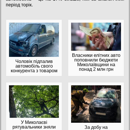
період торік.
Власники елітних авто
поповнили бюджети
Чоловік підпалив
Миколаївщини на
автомобіль свого
понад 2 млн грн
конкурента з товаром
У Миколаєві
рятувальники зняли
За добу на