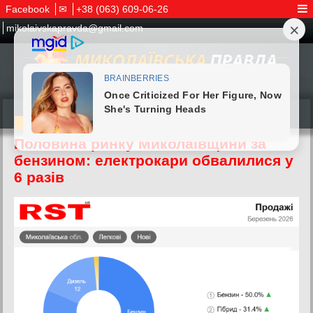
Facebook
✉
+38 (063) 609-06-26
mikolaivskapravda@gmail.com
14.04.2026
Половина ринку Миколаївщини за
бензином: електрокари обвалилися у
6 разів