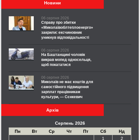
Новини
06 серпня 2026
Справу про збитки
«Миколаївоблтеплоенерго»
закрили: ексчиновник
уникнув відповідальності
06 серпня 2026
На Баштанщині чоловік
викрав мопед односельця,
щоб покататися
06 серпня 2026
Миколаїв не має коштів для
самостійного підвищення
зарплат працівникам
культури, — Сєнкевич
Архів
Серпень 2026
Пн
Вт
Ср
Чт
Пт
Сб
Нд
1
2