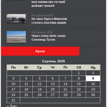
мер заявив про гострий
дефіцит грошей
09 серпня 2026
На трасі Одеса-Миколаїв
сталась жахлива аварія
09 серпня 2026
Через спеку міліє озеро
Солонець-Тузли
Архів
Серпень 2026
Пн
Вт
Ср
Чт
Пт
Сб
Нд
1
2
3
4
5
6
7
8
9
10
11
12
13
14
15
16
17
18
19
20
21
22
23
24
25
26
27
28
29
30
31
« Лип