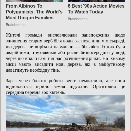
Жителі громади висловлювали занепокоєння щодо
зникнення старих верб біля води. як пояснили у міськраді,
що дерева не вирізали навмисно — більшість із них були
аварійними, трухлявими або росли безпосередньо у воді,
через що впали самі під час розчищення річки. На їхньому
місці мають висадити нові дерева, які в майбутньому
даватимуть необхідну тінь.
Зараз через болото роботи вести неможливо, але вони
відновляться щойно земля підсохне. Орієнтовно це
середина березня або квітень.