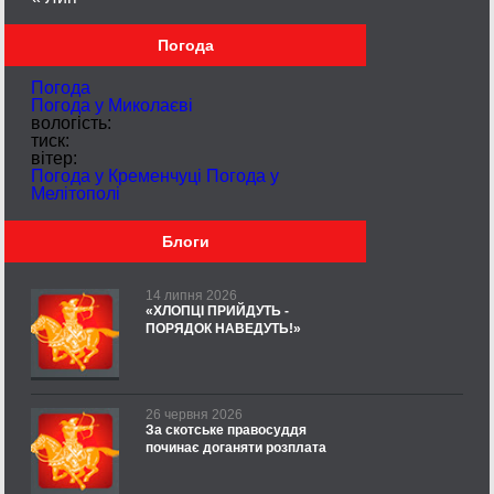
Погода
Погода
Погода у
Миколаєві
вологість:
тиск:
вітер:
Погода у Кременчуці
Погода у
Мелітополі
Блоги
14 липня 2026
«ХЛОПЦІ ПРИЙДУТЬ -
ПОРЯДОК НАВЕДУТЬ!»
26 червня 2026
За скотське правосуддя
починає доганяти розплата