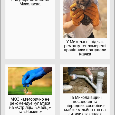
Миколаєва
У Миколаєві під час
ремонту тепломережі
працівники врятували
їжачка
На Миколаївщині
МОЗ категорично не
посадовці та
рекомендує купатися
підрядник «освоїли»
на «Стрілці», «Чайці»
майже мільйон грн на
та «Намиві»
дитячих закладах