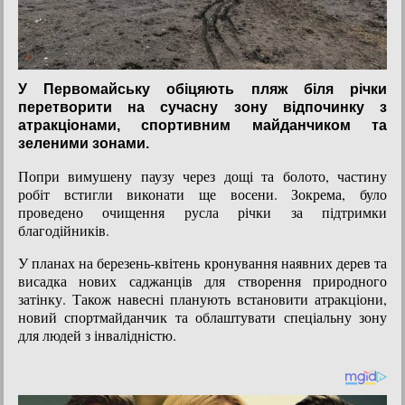
У Первомайську обіцяють пляж біля річки
перетворити на сучасну зону відпочинку з
атракціонами, спортивним майданчиком та
зеленими зонами.
Попри вимушену паузу через дощі та болото, частину
робіт встигли виконати ще восени. Зокрема, було
проведено очищення русла річки за підтримки
благодійників.
У планах на березень-квітень кронування наявних дерев та
висадка нових саджанців для створення природного
затінку. Також навесні планують встановити атракціони,
новий спортмайданчик та облаштувати спеціальну зону
для людей з інвалідністю.