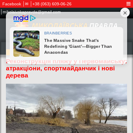
Facebook
✉
+38 (063) 609-06-26
mikolaivskapravda@gmail.com
16.03.2026
Реконструкція пляжу у Первомайську:
атракціони, спортмайданчик і нові
дерева