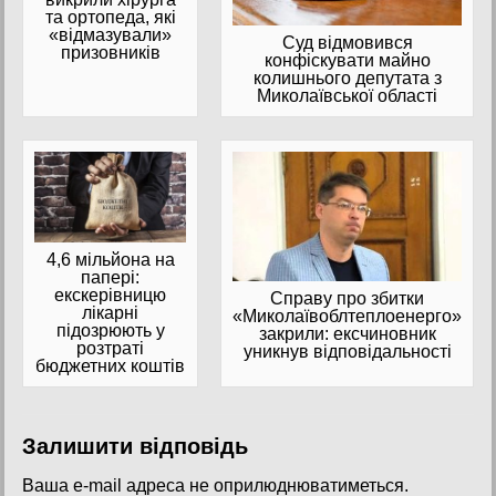
та ортопеда, які
«відмазували»
Суд відмовився
призовників
конфіскувати майно
колишнього депутата з
Миколаївської області
4,6 мільйона на
папері:
екскерівницю
Справу про збитки
лікарні
«Миколаївоблтеплоенерго»
підозрюють у
закрили: ексчиновник
розтраті
уникнув відповідальності
бюджетних коштів
Залишити відповідь
Ваша e-mail адреса не оприлюднюватиметься.