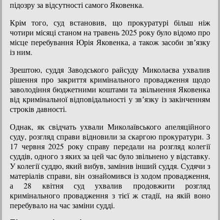
підозру за відсутності самого Яковенка.
Крім того, суд встановив, що прокуратурі більш ніж
чотири місяці станом на травень 2025 року було відомо про
місце перебування Юрія Яковенка, а також засоби звʼязку
із ним.
Зрештою, суддя Заводського райсуду Миколаєва ухвалив
рішення про закриття кримінального провадження щодо
заволодіння бюджетними коштами та звільнення Яковенка
від кримінальної відповідальності у звʼязку із закінченням
строків давності.
Однак, як свідчать ухвали Миколаївського апеляційного
суду, розгляд справи відновили за скаргою прокуратури. З
17 червня 2025 року справу передали на розгляд колегії
суддів, одного з яких за цей час було звільнено у відставку.
У колегії суддю, який вибув, замінив інший суддя. Судячи з
матеріалів справи, він ознайомився із ходом провадження,
а 28 квітня суд ухвалив продовжити розгляд
кримінального провадження з тієї ж стадії, на якій воно
перебувало на час заміни судді.