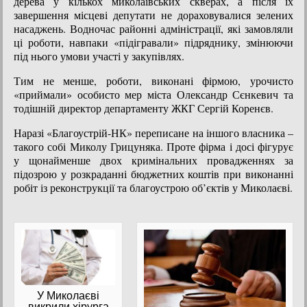
дерева у кількох миколаївських скверах, а після їх
завершення місцеві депутати не дораховувалися зелених
насаджень. Водночас районні адміністрації, які замовляли
ці роботи, навпаки «підігравали» підряднику, змінюючи
під нього умови участі у закупівлях.
Тим не менше, роботи, виконані фірмою, урочисто
«приймали» особисто мер міста Олександр Сєнкевич та
тодішній директор департаменту ЖКГ Сергій Коренєв.
Наразі «Благоустрій-НК» переписане на іншого власника –
такого собі Миколу Грицуняка. Проте фірма і досі фігурує
у щонайменше двох кримінальних провадженнях за
підозрою у розкраданні бюджетних коштів при виконанні
робіт із реконструкції та благоустрою об’єктів у Миколаєві.
У Миколаєві
викрили хірурга