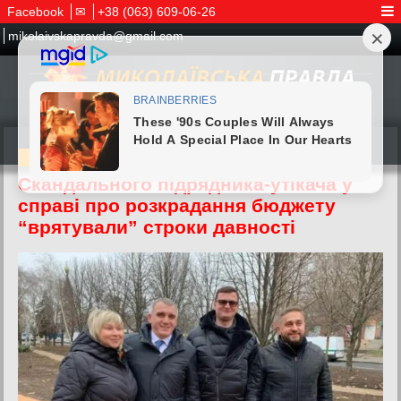
Facebook
✉
+38 (063) 609-06-26
mikolaivskapravda@gmail.com
10.05.2026
Скандального підрядника-утікача у
справі про розкрадання бюджету
“врятували” строки давності