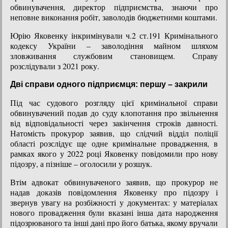
обвинувачення, директор підприємства, знаючи про
неповне виконання робіт, заволодів бюджетними коштами.
Юрію Яковенку інкримінували ч.2 ст.191 Кримінального
кодексу України – заволодіння майном шляхом
зловживання службовим становищем. Справу
розслідували з 2021 року.
Дві справи одного підприємця: першу – закрили
Під час судового розгляду цієї кримінальної справи
обвинувачений подав до суду клопотання про звільнення
від відповідальності через закінчення строків давності.
Натомість прокурор заявив, що слідчий відділ поліції
області розслідує ще одне кримінальне провадження, в
рамках якого у 2022 році Яковенку повідомили про нову
підозру, а пізніше – оголосили у розшук.
Втім адвокат обвинуваченого заявив, що прокурор не
надав доказів повідомлення Яковенку про підозру і
звернув увагу на розбіжності у документах: у матеріалах
нового провадження були вказані інша дата народження
підозрюваного та інші дані про його батька, якому вручали