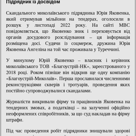
Підрядник із досвідом
Скандального миколаївського підрядника Юрія Яковенка,
який отримував мільйони на тендерах, оголосили в
розшук у листопаді 2022 року. На сайті МВС
повідомляється, що Яковенко зник і переховується від
органів досудового розслідування – ця інформація
розміщена досі. Судячи із соцмереж, дружина Юрія
Яковенка Ангеліна на той час проживала у Туреччині.
У минулому Юрій Яковенко – власник і керівник
миколаївського ТОВ «Благоустрій-НК», зареєстрованого у
2018 році. Роком пізніше він відкрив ще одну компанію
«Благоустрій-Миколаїв». Перша прославилася численними
реконструкціями скверів і тротуарів, проведення яких
постійно супроводжувалися скандалами.
Журналісти викривали фірму та працівників Яковенка на
тендерних змовах, а податківці – на залученні офіційно
неоформлених співробітників, за що суд накладав на фірму
штрафи.
Під час проведення робіт підрядники знищували здорові