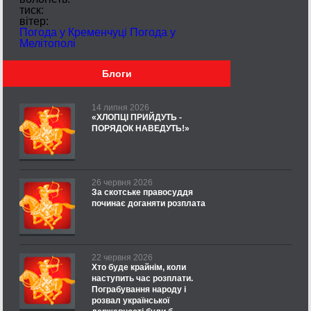
тиск:
вітер:
Погода у Кременчуці
Погода у
Мелітополі
Блоги
14 липня 2026
«ХЛОПЦІ ПРИЙДУТЬ -
ПОРЯДОК НАВЕДУТЬ!»
26 червня 2026
За скотське правосуддя
починає доганяти розплата
22 червня 2026
Хто буде крайнім, коли
наступить час розплати.
Пограбування народу і
розвал української