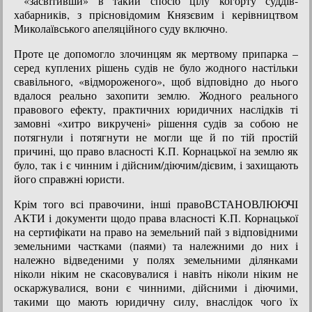
«засвітивши» в такий спосіб цілу когорту суддів-
хабарників, з прісновідомим Князєвим і керівництвом
Миколаївського апеляційного суду включно.
Проте це допомогло злочинцям як мертвому припарка –
серед куплених рішень судів не було жодного настільки
свавільного, «відмороженого», щоб відповідно до нього
вдалося реально захопити землю. Жодного реального
правового ефекту, практичних юридичних наслідків ті
замовні «хитро викручені» рішення судів за собою не
потягнули і потягнути не могли ще й по тій простій
причині, що право власності К.П. Корнацької на землю як
було, так і є чинним і дійсним/діючим/дієвим, і захищають
його справжні юристи.
Крім того всі правочини, інші правоВСТАНОВЛЮЮЧІ
АКТИ і документи щодо права власності К.П. Корнацької
на сертифікати на право на земельний пай з відповідними
земельними частками (паями) та належними до них і
належно відведеними у полях земельними ділянками
ніколи ніким не скасовувалися і навіть ніколи ніким не
оскаржувалися, вони є чинними, дійсними і діючими,
такими що мають юридичну силу, внаслідок чого їх