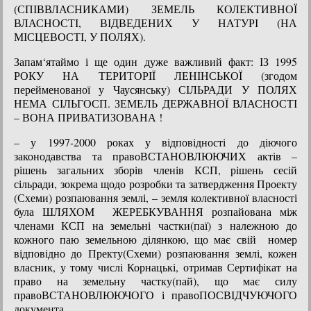
(СПІВВЛАСНИКАМИ) ЗЕМЕЛЬ КОЛЕКТИВНОЇ
ВЛАСНОСТІ, ВІДВЕДЕНИХ У НАТУРІ (НА
МІСЦЕВОСТІ, У ПОЛЯХ).
Запам‘ятаймо і ще один дуже важливий факт: ІЗ 1995
РОКУ НА ТЕРИТОРІЇ ЛЕНІНСЬКОЇ (згодом
перейменованої у Чаусянську) СІЛЬРАДИ У ПОЛЯХ
НЕМА СІЛЬГОСП. ЗЕМЕЛЬ ДЕРЖАВНОЇ ВЛАСНОСТІ
– ВОНА ПРИВАТИЗОВАНА !
– у 1997-2000 роках у відповідності до діючого
законодавства та правоВСТАНОВЛЮЮЧИХ актів –
рішень загальних зборів членів КСП, рішень сесій
сільради, зокрема щодо розробки та затвердження Проекту
(Схеми) розпаювання землі, – земля колективної власності
була ШЛЯХОМ ЖЕРЕБКУВАННЯ розпайована між
членами КСП на земельні частки(паї) з належною до
кожного паю земельною ділянкою, що має свій номер
відповідно до Пректу(Схеми) розпаювання землі, кожен
власник, у тому числі Корнацькі, отримав Сертифікат на
право на земельну частку(пай), що має силу
правоВСТАНОВЛЮЮЧОГО і правоПОСВІДЧУЮЧОГО
документа.