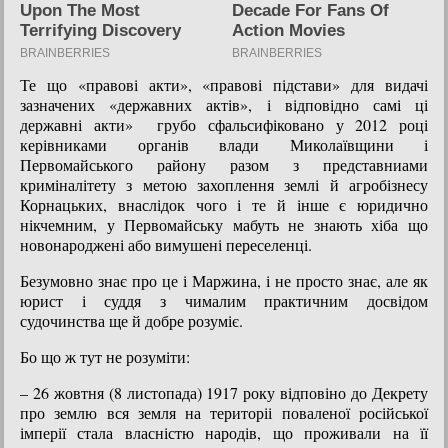
Те що «правові акти», «правові підстави» для видачі
зазначених «державних актів», і відповідно самі ці
державні акти» грубо сфальсифіковано у 2012 році
керівниками органів влади Миколаївщини і
Первомайського району разом з представниами
криміналітету з метою захоплення землі й агробізнесу
Корнацьких, внаслідок чого і те й інше є юридично
нікчемним, у Первомайську мабуть не знають хіба що
новонароджені або вимушені переселенці.
Безумовно знає про це і Маржина, і не просто знає, але як
юрист і суддя з чималим практичним досвідом
судочинства ще й добре розуміє.
Бо що ж тут не розуміти:
– 26 жовтня (8 листопада) 1917 року відповіно до Декрету
про землю вся земля на територіі поваленої російської
імперії стала власністю народів, що проживали на її