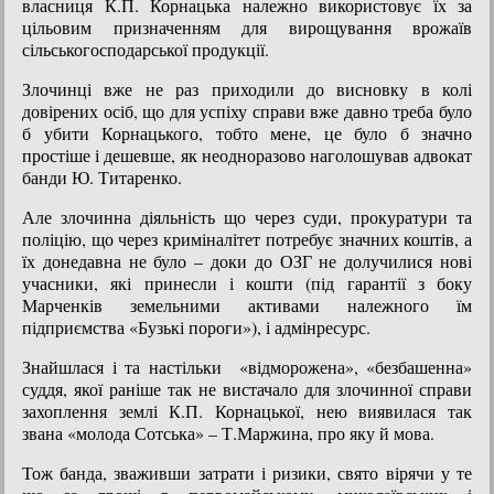
власниця К.П. Корнацька належно використовує їх за
цільовим призначенням для вирощування врожаїв
сільськогосподарської продукції.
Злочинці вже не раз приходили до висновку в колі
довірених осіб, що для успіху справи вже давно треба було
б убити Корнацького, тобто мене, це було б значно
простіше і дешевше, як неодноразово наголошував адвокат
банди Ю. Титаренко.
Але злочинна діяльність що через суди, прокуратури та
поліцію, що через криміналітет потребує значних коштів, а
їх донедавна не було – доки до ОЗГ не долучилися нові
учасники, які принесли і кошти (під гарантії з боку
Марченків земельними активами належного їм
підприємства «Бузькі пороги»), і адмінресурс.
Знайшлася і та настільки «відморожена», «безбашенна»
суддя, якої раніше так не вистачало для злочинної справи
захоплення землі К.П. Корнацької, нею виявилася так
звана «молода Сотська» – Т.Маржина, про яку й мова.
Тож банда, зваживши затрати і ризики, свято вірячи у те