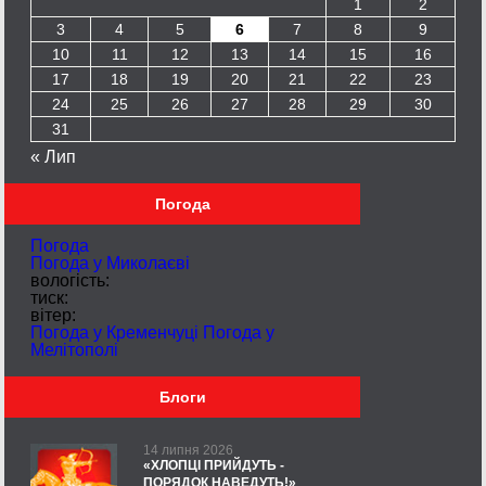
1
2
3
4
5
6
7
8
9
10
11
12
13
14
15
16
17
18
19
20
21
22
23
24
25
26
27
28
29
30
31
« Лип
Погода
Погода
Погода у
Миколаєві
вологість:
тиск:
вітер:
Погода у Кременчуці
Погода у
Мелітополі
Блоги
14 липня 2026
«ХЛОПЦІ ПРИЙДУТЬ -
ПОРЯДОК НАВЕДУТЬ!»