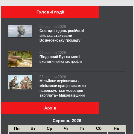
Головні події
05 серпня 2026
Сьогодні вдень російські
війська атакували
Вознесенську громаду
05 серпня 2026
Південний Буг на межі
екологічної катастрофи
05 серпня 2026
Мільйони керівникам -
мінімалки працівникам: як
народжується «середня
зарплата» Миколаївщини
Архів
Серпень 2026
Пн
Вт
Ср
Чт
Пт
Сб
Нд