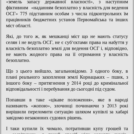
«земель запасу державної власності», з наступним
фіктивним «наданням безоплатно у власність для ведення
ОСГ» 775 підставним особам з числа підконтрольних їм
працівників бюджетних установ Первомайська та інших
міст області.
Які, до того ж, як мешканці міст що не мають статусу
селян і не ведуть ОСГ, не є суб‘єктами права на набуття у
власність безоплатно землі для ведення ОСГ і, відповідно,
не мають жодного права на її отримання у власність
безоплатно.
Що з цього вийшло, загальновідомо. З одного боку, в
плані реального захоплення землі Корнацьких – пшик, з
іншого боку – притягнення у 2014 році до кримінальної
відповідальності і перебування до сьогодні під судом.
Попавши в таке «цікаве положення», яке в народі
називають «жопою», злочинці починаючи з 2013 рокі
вирішили переломити ситуацію шляхом купівлі за хабарі
завідомо незаконних судових рішень.
І таки купили їх чимало, потративши купу грошей та