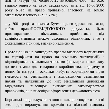
(паї) в натурі (на місцевості), внаслідок чого їм було
видано одного на двох державного акта від 16.06.2000
року N315 на право приватної власності на землю
загальною площею 1753,97 га ;
– у 2001 році за наказом Кучми цього державного акта,
тобто правоПОСВІДЧУЮЧОГО документа, було
протиправними, нікчемними, прийнятими під
адміністративним тиском судовими рішеннями, і то з
формальних причин, визнано недійсним.
Проте це ніяк не зашкодило правам власності Корнацьких
на сертифікати на право на земельну частку(пай) з
відповідними земельними частками (паями) та на належну
до них землю для товарного виробництва, відведену в
полях (в натурі) – оскільки набуття Корнацькими прав
власності на сертифікати з відповідними земельними
паями та належними до них земельними ділянками
відбувалося внаслідок визначених законодавством
правочинів, а не внаслідок оформлення державного акта.
Корнацькі продовжували законно використовуавти власні
землі для вирощування врожаїв на підставі наявних