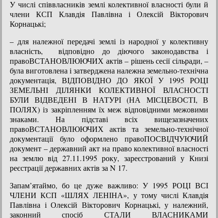
У числі співвласників землі колективної власності були й
члени КСП Клавдія Павлівна і Олексій Вікторович
Корнацькі;
– для належної передачі землі із народної у колективну
власність, відповідно до діючого законодавства і
правоВСТАНОВЛЮЮЧИХ актів – рішень сесії сільради, –
була виготовлена і затверджена належна земельно-технічна
документація, ВІДПОВІДНО ДО ЯКОЇ У 1995 РОЦІ
ЗЕМЕЛЬНІ ДІЛЯНКИ КОЛЕКТИВНОЇ ВЛАСНОСТІ
БУЛИ ВІДВЕДЕНІ В НАТУРІ (НА МІСЦЕВОСТІ, В
ПОЛЯХ) із закріпленням їх меж відповідними межовими
знаками. На підставі всіх вищезазначених
правоВСТАНОВЛЮЮЧИХ актів та земельно-технічної
документації було оформлено правоПОСВІДЧУЮЧИЙ
документ – державний акт на право колективної власності
на землю від 27.11.1995 року, зареєстрований у Книзі
реєстрації державних актів за N 17.
Запам’ятаймо, бо це дуже важливо: У 1995 РОЦІ ВСІ
ЧЛЕНИ КСП «ШЛЯХ ЛЕНІНА», у тому числі Клавдія
Павлівна і Олексій Вікторович Корнацькі, у належний,
законний спосіб СТАЛИ ВЛАСНИКАМИ