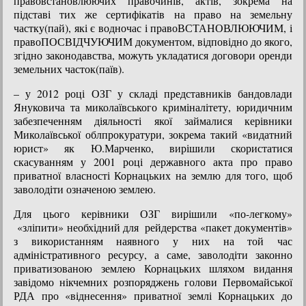
правовстановлюючих правочинів, актів, зокрема на
підставі тих же сертифікатів на право на земельну
частку(пай), які є водночас і правоВСТАНОВЛЮЮЧИМ, і
правоПОСВІДЧУЮЧИМ документом, відповідно до якого,
згідно законодавства, можуть укладатися договори оренди
земельних часток(паїв).
– у 2012 році ОЗГ у складі представників бандовлади
Януковича та миколаївського криміналітету, юридичним
забезпеченням діяльності якої займалися керівники
Миколаївської облпрокуратури, зокрема такий «видатний
юрист» як Ю.Марченко, вирішили скористатися
скасуванням у 2001 році державного акта про право
приватної власності Корнацьких на землю для того, щоб
заволодіти означеною землею.
Для цього керівники ОЗГ вирішили «по-легкому»
«зліпити» необхідний для рейдерства «пакет документів»
з використанням наявного у них на той час
адміністративного ресурсу, а саме, заволодіти законно
приватизованою землею Корнацьких шляхом видання
завідомо нікчемних розпоряджень голови Первомайської
РДА про «віднесення» приватної землі Корнацьких до