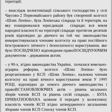
території;
– внаслідок колективізації сільського господарства у селі
Чаусово-2 Первомайського району був створений колгосп
«Шлях Леніна», була Ленінська сільрада та її територія, на
яку поширювалася юрисдикція сільради; вся земля
народної власності на території сільради протягом десятків
років відповідно до діючого на той час законодавства
використовувалася членами колгоспу на праві постійного
безстрокового (вічного і безоплатного) користування, яке
було ПОСВІДЧЕНО відповідним правоПОСВІДЧУЮЧИМ
документом – державним актом;
– у 90-х, згідно законодавства України, почалася земельно-
аграрна реформа, колгосп «Шлях Леніна» було
реорганізовано у КСП «Шлях Леніна», належна членам
колгоспу на праві вічного користування земля У 1995
РОЦІ, відповідно до нового діючого законодавства і
правоВСТАНОВЛЮЮЧИХ актів – рішень загальних
зборів членів КСП та рішень сесій сільради, – БУЛА
ПРИВАТИЗОВАНА шляхом її передачі у колективну
власність членів КСП згідно затвердженого загальними
зборами членів КСП Списку членів КСП.