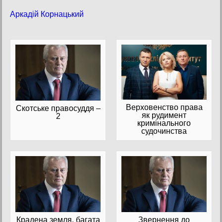
Аркадій Корнацький
Верховенство права
Скотське правосуддя –
як рудимент
2
кримінального
судочинства
Крадена земля, багата
Звернення до