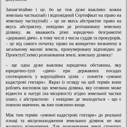
Запам‘ятаймо і це, бо це теж дуже важливо: кожна
земельна частка(пай) і відповідний Сертифікат на право на
земельну частку(пай) – це не якесь абстрактне право на
якусь абстрактну, невідомо де розташовану земельну
ділянку, як вважають різні юридично безграмотні
«державні діячі», в тому числі з числа суддів та прокурорів,
– це від самого початку право на конкретно визначену в
загальному масиві земель, пронумеровану відповідно до
Проекту(Схеми) розпаювання землі, земельну ділянку!
– ще одна дуже важлива юридична обставина, яку
юридично-тупі «діячі» при державних посадах
спотворюють у корупційних цілях – поняття «умовні
кадастрові гектари». Якраз із огляду на цей термін вони
роблять висновок що земельна ділянка, яку селянин може
відвести в натурі (на місцевості) згідно земельної частки
(паю), є абстрактною і невідомо де знаходиться – що є
повною маячнею, як вже пояснено вище.
Між тим термін «умовні кадастрові гектари» до реальної
площі та місцезнаходження земельних ділянок не має
жодного відношення. Для розпаювання землі спочатку