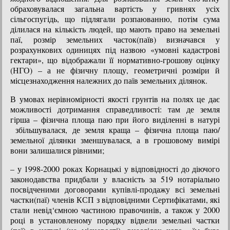
обраховувалася загальна вартість у гривнях усіх
сільгоспугідь, що підлягали розпаюванню, потім сума
ділилася на кількість людей, що мають право на земельні
паї, розмір земельних часток(паїв) визначався у
розрахункових одиницях під назвою «умовні кадастрові
гектари», що відображали її нормативно-грошову оцінку
(НГО) – а не фізичну площу, геометричні розміри й
місцезнаходження належних до паїв земельних ділянок.
В умовах нерівномірності якості грунтів на полях це дає
можливості дотримання справедливості: там де земля
гірша – фізична площа паю при його виділенні в натурі
збільшувалася, де земля краща – фізична площа паю/
земельної ділянки зменшувалася, а в грошовому вимірі
вони залишалися рівними;
– у 1998-2000 роках Корнацькі у відповідності до діючого
законодавства придбали у власність за 519 нотаріально
посвідченими договорами купівлі-продажу всі земельні
частки(паї) членів КСП з відповідними Сертифікатами, які
стали невід‘ємною частиною правочинів, а також у 2000
році в установленому порядку відвели земельні частки