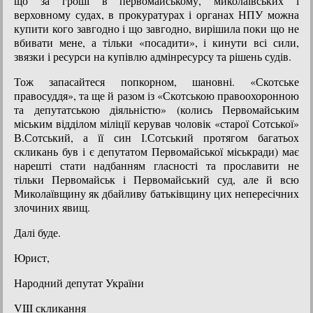
що за гроші в первомайському, миколаївських і
верховному судах, в прокуратурах і органах НПУ можна
купити кого завгодно і що завгодно, вирішила поки що не
вбивати мене, а тільки «посадити», і кинути всі сили,
звязки і ресурси на купівлю адмінресурсу та рішень судів.
Тож запасайтеся попкорном, шановні. «Скотське
правосуддя», та ще й разом із «Скотською правоохоронною
та депутатською діяльністю» (колись Первомайським
міським відділом міліції керував чоловік «старої Сотської»
В.Сотський, а її син І.Сотський протягом багатьох
скликань був і є депутатом Первомайської міськради) має
нарешті стати надбанням гласності та прославити не
тільки Первомайськ і Первомайський суд, але й всю
Миколаївщину як дбайливу батьківщину цих непересічних
злочиних явищ.
Далі буде.
Юрист,
Народний депутат України
VIII скликання