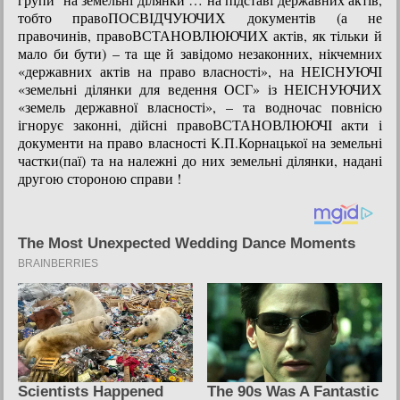
тобто правоПОСВІДЧУЮЧИХ документів (а не
правочинів, правоВСТАНОВЛЮЮЧИХ актів, як тільки й
мало би бути) – та ще й завідомо незаконних, нікчемних
«державних актів на право власності», на НЕІСНУЮЧІ
«земельні ділянки для ведення ОСГ» із НЕІСНУЮЧИХ
«земель державної власності», – та водночас повнісю
ігнорує законні, дійсні правоВСТАНОВЛЮЮЧІ акти і
документи на право власності К.П.Корнацької на земельні
частки(паї) та на належні до них земельні ділянки, надані
другою стороною справи !