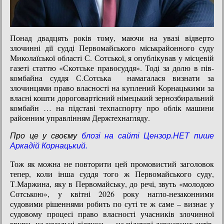
Понад двадцять років тому, маючи на увазі відверто
злочинні дії судді Первомайського міськрайонного суду
Миколаїської області С. Сотської, я опублікував у місцевій
газеті статтю «Скотське правосуддя».
Тоді за долю в пів-
комбайна суддя С.Сотська намагалася визнати за
злочинцями право власності на куплений Корнацькими за
власні кошти дороговартісний німецький зернозбиральний
комбайн … на підставі техпаспорту про облік машини
районним управлінням Держтехнагляду.
Про це у своєму
блозі на сайті Цензор.НЕТ пише
Аркадій Корнацький.
Тож як можна не повторити цей промовистий заголовок
тепер, коли інша суддя того ж Первомайського суду,
Т.Маржина, яку в Первомайську, до речі, звуть «молодою
Сотською», у квітні 2026 року нагло-незаконними
судовими рішеннями робить по суті те ж саме – визнає у
судовому процесі право власності учасників злочинної
групи на земельні ділянки … на підставі державних актів,