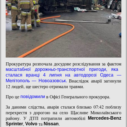
Прокуратура розпочала досудове розслідування за фактом
масштабної дорожньо-транспортної пригоди, яка
сталася вранці 4 липня на автодорозі Одеса —
Внаслідок аварії загинули
Мелітополь — Новоазовськ.
12 людей, ще шестеро отримали травми.
Про це
в Офісі Генерального прокурора.
повідомили
За даними слідства, аварія сталася близько 07:42 поблизу
перехрестя з дорогою на село Щасливе Миколаївського
району. У ДТП потрапили автомобілі
Mercedes-Benz
,
та
.
Sprinter
Volvo
Nissan