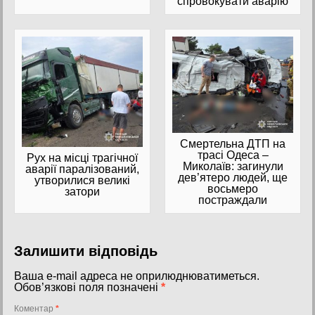
спровокувати аварію
Смертельна ДТП на
трасі Одеса –
Рух на місці трагічної
Миколаїв: загинули
аварії паралізований,
дев’ятеро людей, ще
утворилися великі
восьмеро
затори
постраждали
Залишити відповідь
Ваша e-mail адреса не оприлюднюватиметься.
Обов’язкові поля позначені
*
Коментар
*