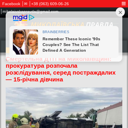
Facebook
✉
+38 (063) 609-06-26
mikolaivskapravda@gmail.com
04.07.2026
Смертельна ДТП на Миколаївщині:
прокуратура розпочала
розслідування, серед постраждалих
— 15-річна дівчина