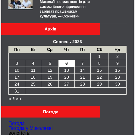
Миколаїв не має коштів для
самостійного підвищення
зарплат працівникам
культури, — Сєнкевич
Архів
Серпень 2026
Пн
Вт
Ср
Чт
Пт
Сб
Нд
1
2
3
4
5
6
7
8
9
10
11
12
13
14
15
16
17
18
19
20
21
22
23
24
25
26
27
28
29
30
31
« Лип
Погода
Погода
Погода у
Миколаєві
вологість: