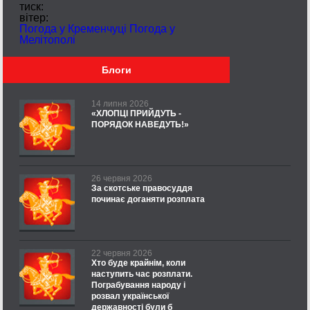
тиск:
вітер:
Погода у Кременчуці
Погода у
Мелітополі
Блоги
14 липня 2026
«ХЛОПЦІ ПРИЙДУТЬ -
ПОРЯДОК НАВЕДУТЬ!»
26 червня 2026
За скотське правосуддя
починає доганяти розплата
22 червня 2026
Хто буде крайнім, коли
наступить час розплати.
Пограбування народу і
розвал української
державності були б