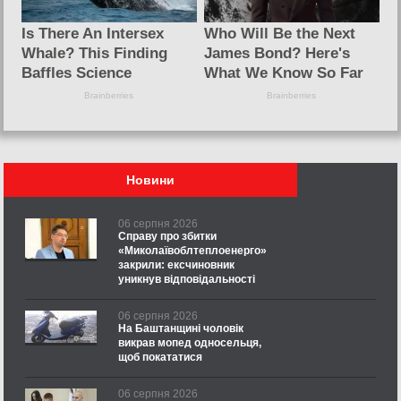
Новини
06 серпня 2026
Справу про збитки
«Миколаївоблтеплоенерго»
закрили: ексчиновник
уникнув відповідальності
06 серпня 2026
На Баштанщині чоловік
викрав мопед односельця,
щоб покататися
06 серпня 2026