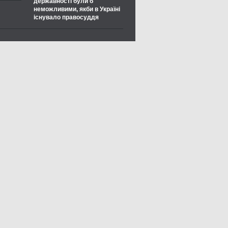
державності були б
неможливими, якби в Україні
існувало правосуддя