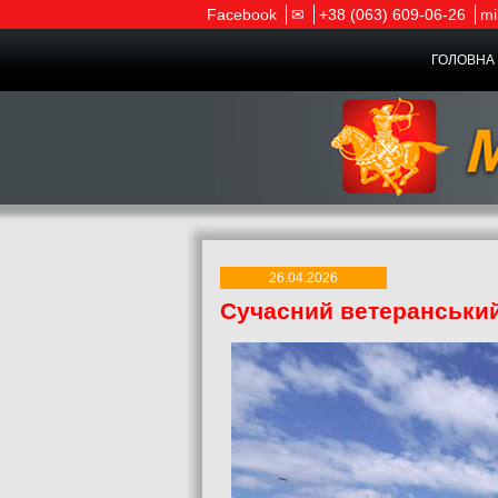
Facebook
✉
+38 (063) 609-06-26
mi
ГОЛОВНА 
26.04.2026
Сучасний ветеранський