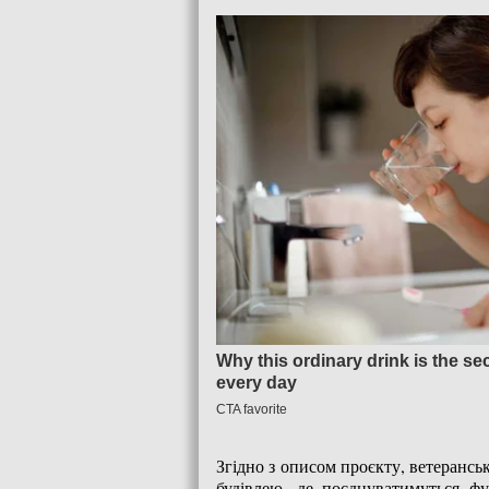
Згідно з описом проєкту, ветерансь
будівлею, де поєднуватимуться ф