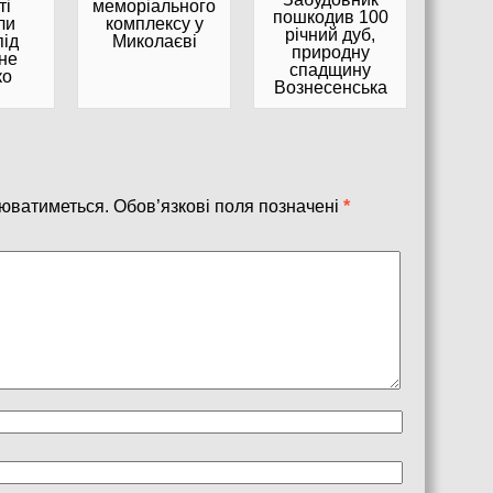
меморіального
ті
пошкодив 100
комплексу у
ли
річний дуб,
Миколаєві
під
природну
не
спадщину
ко
Вознесенська
юватиметься.
Обов’язкові поля позначені
*