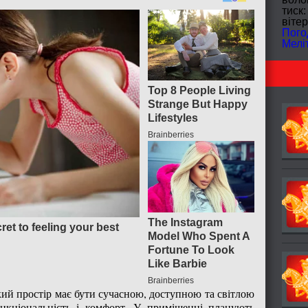
тиск:
вітер
Пого
Мелі
кий простір має бути сучасною, доступною та світлою
ункціональність і комфорт. У приміщенні планують