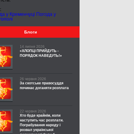
:
да у Кременчуці
Погода у
тополі
Блоги
14 липня 2026
«ХЛОПЦІ ПРИЙДУТЬ -
ПОРЯДОК НАВЕДУТЬ!»
26 червня 2026
За скотське правосуддя
починає доганяти розплата
22 червня 2026
Хто буде крайнім, коли
наступить час розплати.
Пограбування народу і
розвал української