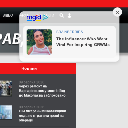
ВІДЕО
АРХІВ
КОНТАКТИ
Новини
09 серпня 2026
Через ремонт на
Варварівському мості в'їзд
до Миколаєва заблоковано
09 серпня 2026
Сім лікарень Миколаївщини
ледь не втратили гроші на
операції