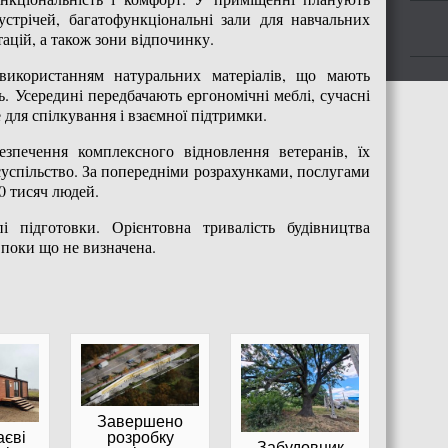
стрічей, багатофункціональні зали для навчальних
тацій, а також зони відпочинку.
використанням натуральних матеріалів, що мають
ть. Усередині передбачають ергономічні меблі, сучасні
 для спілкування і взаємної підтримки.
зпечення комплексного відновлення ветеранів, їх
 суспільство. За попередніми розрахунками, послугами
0 тисяч людей.
і підготовки. Орієнтовна тривалість будівництва
т поки що не визначена.
Завершено
розробку
аєві
Забудовник