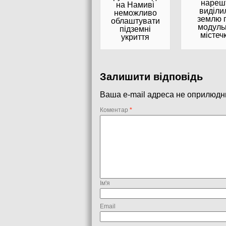
нареш
на Намиві
виділи
неможливо
землю 
облаштувати
модуль
підземні
містеч
укриття
Залишити відповідь
Ваша e-mail адреса не оприлюдн
Коментар
*
Ім'я
Email