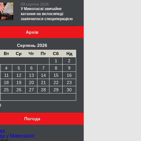
09 серпня 2026
У Миколаєві звичайне
катання на велосипеді
закінчилося спецоперацією
Архів
Серпень 2026
Вт
Ср
Чт
Пт
Сб
Нд
1
2
4
5
6
7
8
9
11
12
13
14
15
16
18
19
20
21
22
23
25
26
27
28
29
30
п
Погода
да
да у
Миколаєві
ість: