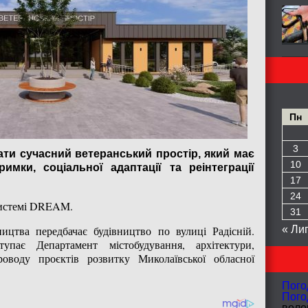
Пн
3
ти сучасний ветеранський простір, який має
10
имки, соціальної адаптації та реінтеграції
17
24
 системі DREAM.
31
ицтва передбачає будівництво по вулиці Радісній.
« Ли
упає Департамент містобудування, архітектури,
роводу проєктів розвитку Миколаївської обласної
Пого
Пого
волог