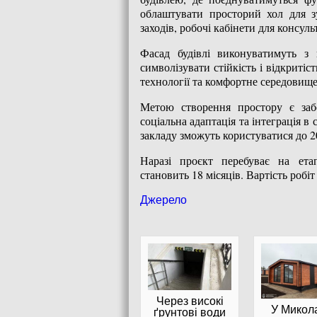
облаштувати просторий хол для зу
заходів, робочі кабінети для консуль
Фасад будівлі виконуватимуть з 
символізувати стійкість і відкритіс
технології та комфортне середовище
Метою створення простору є забе
соціальна адаптація та інтеграція в
закладу зможуть користуватися до 2
Наразі проєкт перебуває на етап
становить 18 місяців. Вартість робі
Джерело
Через високі
У Микол
ґрунтові води