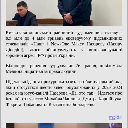
Києво-Святошинський районний суд зменшив заставу з
8,5 млн до 4 млн гривень ексведучому підсанкційних
телеканалів «Наш» і NewsOne Максу Назарову (Назару
Діордіці), якого обвинувачують у виправдовуванні
збройної агресії РФ проти України.
Відповідне рішення суд ухвалив 26 травня, повідомила
Медійна ініціатива за права людини.
Під час засідання прокурорка зачитала обвинувальний акт,
який стосується шести відео, опублікованих у 2023–2024
роках на ютуб-каналі Назарова «Да, это так». Йдеться про
інтерв’ю за участю Михайла Чаплиги, Дмитра Корнійчука,
Фікрета Шабанова та Костянтина Бондаренка.