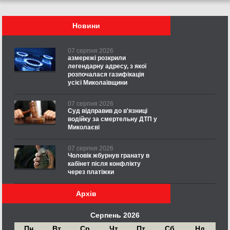
Новини
07 серпня 2026
азмережі розкрили
легендарну адресу, з якої
розпочалася газифікація
усієї Миколаївщини
07 серпня 2026
Суд відправив до в'язниці
водійку за смертельну ДТП у
Миколаєві
07 серпня 2026
Чоловік жбурнув гранату в
кабінет після конфлікту
через платіжки
Архів
Серпень 2026
Пн
Вт
Ср
Чт
Пт
Сб
Нд