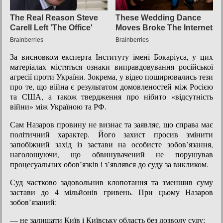
За висновком експерта Інституту імені Бокаріуса, у цих
матеріалах містяться ознаки виправдовування російської
агресії проти України. Зокрема, у відео поширювались тези
про те, що війна є результатом домовленостей між Росією
та США, а також твердження про нібито «відсутність
війни» між Україною та РФ.
Сам Назаров провину не визнає та заявляє, що справа має
політичний характер. Його захист просив змінити
запобіжний захід із застави на особисте зобов’язання,
наголошуючи, що обвинувачений не порушував
процесуальних обов’язків і з’являвся до суду за викликом.
Суд частково задовольнив клопотання та зменшив суму
застави до 4 мільйонів гривень. При цьому Назаров
зобов’язаний:
— не залишати Київ і Київську область без дозволу суду;