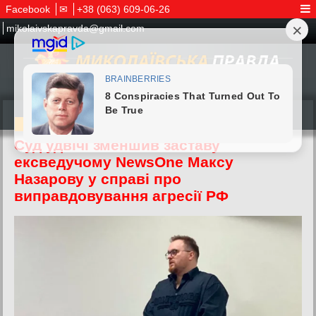
Facebook
✉
+38 (063) 609-06-26
mikolaivskapravda@gmail.com
28.05.2026
Суд удвічі зменшив заставу
ексведучому NewsOne Максу
Назарову у справі про
виправдовування агресії РФ