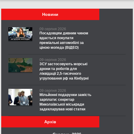
Новини
09 серпня 2026
Посадовцям дивним чином
вдається покупати
преміальні автомобілі за
ціною мопеда (ВІДЕО)
09 серпня 2026
ЗСУ застосовують морські
дрони та роботів для
ліквідації 2,5-тисячного
угруповання рф на Кінбурні
09 серпня 2026
Мільйонні подарунки замість
зарплати: секретар
Миколаївської міськради
задекларував нові статки
Архів