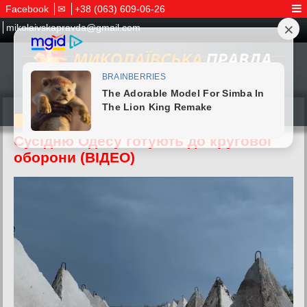
Facebook
✉
+38 (063) 609-06-26
mikolaivskapravda@gmail.com
26.05.2026
Сусідню Одесу готують до кругової
оборони (ВІДЕО)