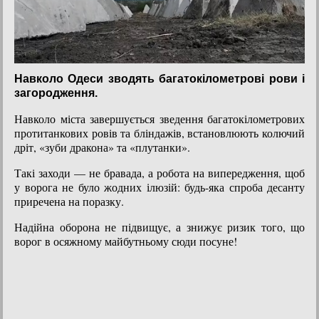
Навколо Одеси зводять багатокілометрові рови і
загородження.
Навколо міста завершується зведення багатокілометрових
протитанкових ровів та бліндажів, встановлюють колючий
дріт, «зуби дракона» та «плутанки».
Такі заходи — не бравада, а робота на випередження, щоб
у ворога не було жодних ілюзій: будь-яка спроба десанту
приречена на поразку.
Надійна оборона не підвищує, а знижує ризик того, що
ворог в осяжному майбутньому сюди посуне!