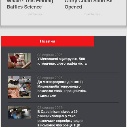
Новини
08 серпня 2026
У Миколаєві оцифрують 500
історичних фотографій міста
08 серпня 2026
До міжнародного дня котів:
Миколаївоблтеплоенерго
показало своїх «працівників»
з хвостами
08 серпня 2026
В Одесі після відео з 19-
річним хлопцем у таксі
розпочали перевірку щодо
військовослужбовця ТЦК