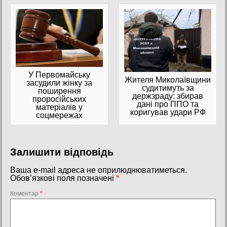
У Первомайську
Жителя Миколаївщини
засудили жінку за
судитимуть за
поширення
держзраду: збирав
проросійських
дані про ППО та
матеріалів у
коригував удари РФ
соцмережах
Залишити відповідь
Ваша e-mail адреса не оприлюднюватиметься.
Обов’язкові поля позначені
*
Коментар
*