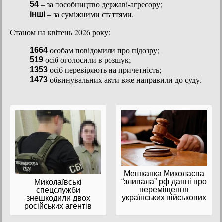
– за пособництво державі-агресору;
54
– за суміжними статтями.
інші
Станом на квітень 2026 року:
особам повідомили про підозру;
1664
осіб оголосили в розшук;
519
осіб перевіряють на причетність;
1353
обвинувальних акти вже направили до суду.
1473
Мешканка Миколаєва
“зливала” рф данні про
Миколаївські
переміщення
спецслужби
українських військових
знешкодили двох
російських агентів