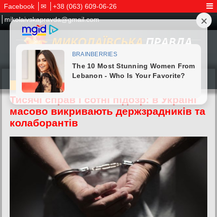
Facebook
✉
+38 (063) 609-06-26
mikolaivskapravda@gmail.com
06.05.2026
Тисячі справ і сотні підозр: в Україні
масово викривають держзрадників та
колаборантів