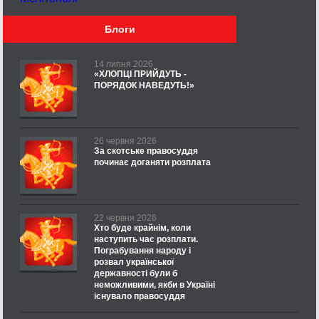
Блоги
14 липня 2026
«ХЛОПЦІ ПРИЙДУТЬ -
ПОРЯДОК НАВЕДУТЬ!»
26 червня 2026
За скотське правосуддя
починає доганяти розплата
22 червня 2026
Хто буде крайнім, коли
наступить час розплати.
Пограбування народу і
розвал української
державності були б
неможливими, якби в Україні
існувало правосуддя