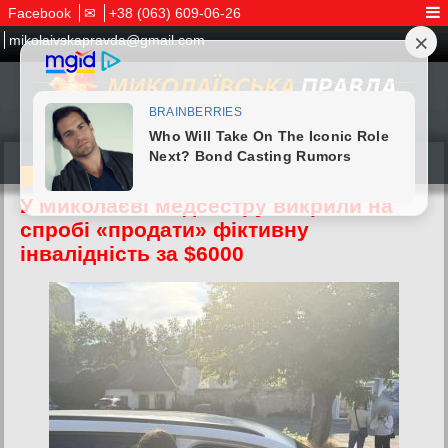
Facebook
✉
+38 (063) 609-06-26
mikolaivskapravda@gmail.com
30.06.2026
У Миколаєві медсестру викрили на
спробі «продати» фіктивну
інвалідність за $6000