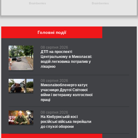
Головні події
08 серпня 2026
ДТП на проспекті
Центральному в Миколаєві:
водій легковика потрапив у
лікарню
08 серпня 2026
Миколаївобленерго катує
учасницю Другої Світової
війни і ветеранку колгоспної
праці
08 серпня 2026
На Кінбурнській косі
російські війська перейшли
до глухої оборони