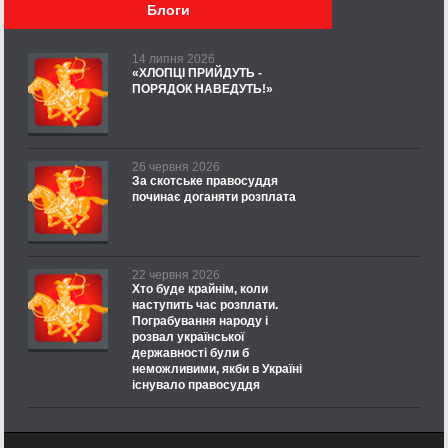
Блоги
14 липня 2026
«ХЛОПЦІ ПРИЙДУТЬ -
ПОРЯДОК НАВЕДУТЬ!»
26 червня 2026
За скотське правосуддя
починає доганяти розплата
22 червня 2026
Хто буде крайнім, коли
наступить час розплати.
Пограбування народу і
розвал української
державності були б
неможливими, якби в Україні
існувало правосуддя