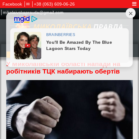
Facebook
✉
+38 (063) 609-06-26
mikolaivskapravda@gmail.com
12.04.2026
У Миколаївській області напади на
робітників ТЦК набирають обертів