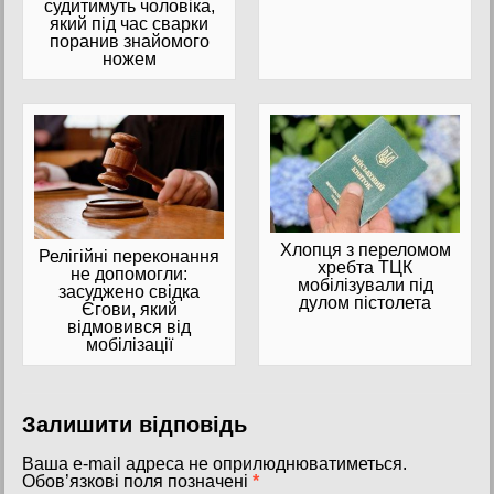
судитимуть чоловіка,
який під час сварки
поранив знайомого
ножем
Хлопця з переломом
Релігійні переконання
хребта ТЦК
не допомогли:
мобілізували під
засуджено свідка
дулом пістолета
Єгови, який
відмовився від
мобілізації
Залишити відповідь
Ваша e-mail адреса не оприлюднюватиметься.
Обов’язкові поля позначені
*