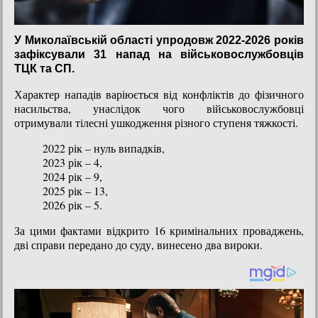
У Миколаївській області упродовж 2022-2026 років
зафіксували 31 напад на військовослужбовців
ТЦК та СП.
Характер нападів варіюється від конфліктів до фізичного
насильства, унаслідок чого військовослужбовці
отримували тілесні ушкодження різного ступеня тяжкості.
2022 рік – нуль випадків,
2023 рік – 4,
2024 рік – 9,
2025 рік – 13,
2026 рік – 5.
За цими фактами відкрито 16 кримінальних проваджень,
дві справи передано до суду, винесено два вироки.