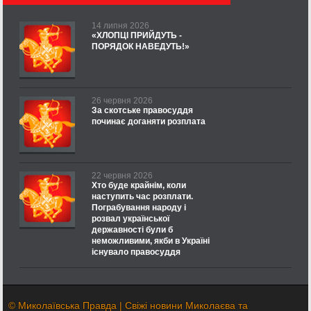
14 липня 2026
«ХЛОПЦІ ПРИЙДУТЬ -
ПОРЯДОК НАВЕДУТЬ!»
26 червня 2026
За скотське правосуддя
починає доганяти розплата
22 червня 2026
Хто буде крайнім, коли
наступить час розплати.
Пограбування народу і
розвал української
державності були б
неможливими, якби в Україні
існувало правосуддя
© Миколаївська Правда | Свіжі новини Миколаєва та