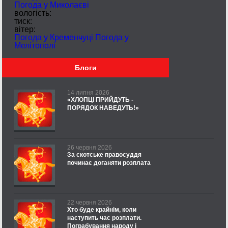
Погода у
Миколаєві
вологість:
тиск:
вітер:
Погода у Кременчуці
Погода у
Мелітополі
Блоги
14 липня 2026
«ХЛОПЦІ ПРИЙДУТЬ -
ПОРЯДОК НАВЕДУТЬ!»
26 червня 2026
За скотське правосуддя
починає доганяти розплата
22 червня 2026
Хто буде крайнім, коли
наступить час розплати.
Пограбування народу і