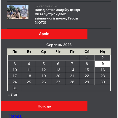
09 серпня 2026
Понад сотню людей у центрі
міста зустріли двох
звільнених із полону Героїв
(ФОТО)
Архів
Серпень 2026
Пн
Вт
Ср
Чт
Пт
Сб
Нд
1
2
3
4
5
6
7
8
9
10
11
12
13
14
15
16
17
18
19
20
21
22
23
24
25
26
27
28
29
30
31
« Лип
Погода
Погода