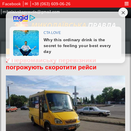
Facebook
✉
+38 (063) 609-06-26
mikolaivskapravda@gmail.com
13.04.2026
У Первомайську перевізники
погрожують скоротити рейси