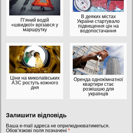
В деяких містах
П’яний водій
України стартувало
«швидкої» врізався у
підвищення цін на
маршрутку
водопостачання
Ціни на миколаївських
Оренда однокімнатної
АЗС ростуть кожного
квартири стає
дня
розкішшю для
українців
Залишити відповідь
Ваша e-mail адреса не оприлюднюватиметься.
Обов’язкові поля позначені
*