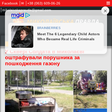
Facebook
✉
+38 (063) 609-06-26
mikolaivskapravda@gmail.com
09.05.2026
У Сквері Солдата в Миколаєві
оштрафували порушника за
пошкодження газону