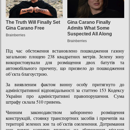
Під час обстеження встановлено пошкодження газону
загальною площею 238 квадратних метрів. Зелену зону
використовували для розміщення двох батутів та
автомобільного причепу, що призвело до пошкодження
об’єкта благоустрою.
За виявленим фактом винну особу притягнуто до
адміністративної відповідальності за статтею 153 Кодексу
України про адміністративні правопорушення. Сума
штрафу склала 510 гривень.
Чинним законодавством заборонено розміщення
конструкцій, стоянку транспортних засобів і причепів на
території зелених зон та об’єктів озеленення. Дотримання
цих вимог напряму впливає на збереження міських