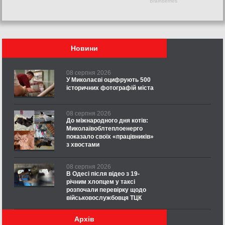
Новини
08 серпня 2026
У Миколаєві оцифрують 500
історичних фотографій міста
08 серпня 2026
До міжнародного дня котів:
Миколаївоблтеплоенерго
показало своїх «працівників»
з хвостами
08 серпня 2026
В Одесі після відео з 19-
річним хлопцем у таксі
розпочали перевірку щодо
військовослужбовця ТЦК
Архів