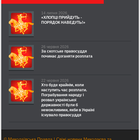
14 липня 2026
«ХЛОПЦІ ПРИЙДУТЬ -
ПОРЯДОК НАВЕДУТЬ!»
26 червня 2026
За скотське правосуддя
починає доганяти розплата
22 червня 2026
Хто буде крайнім, коли
наступить час розплати.
Пограбування народу і
розвал української
державності були б
неможливими, якби в Україні
існувало правосуддя
© Миколаївська Правда | Свіжі новини Миколаєва та